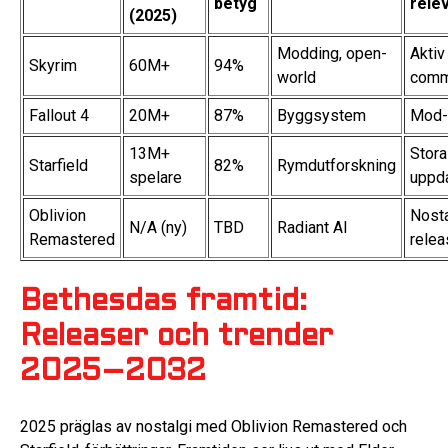
betyg
rele
(2025)
Modding, open-
Aktiv
Skyrim
60M+
94%
world
comm
Fallout 4
20M+
87%
Byggsystem
Mod-
13M+
Stora
Starfield
82%
Rymdutforskning
spelare
uppda
Oblivion
Nosta
N/A (ny)
TBD
Radiant AI
Remastered
relea
Bethesdas framtid:
Releaser och trender
2025–2032
2025 präglas av nostalgi med Oblivion Remastered och