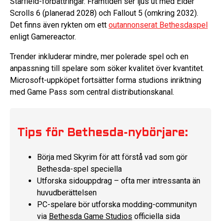
Starfield-förbättringar. Framtiden ser ljus ut med Elder
Scrolls 6 (planerad 2028) och Fallout 5 (omkring 2032).
Det finns även rykten om ett
outannonserat Bethesdaspel
enligt Gamereactor.
Trender inkluderar mindre, mer polerade spel och en
anpassning till spelare som söker kvalitet över kvantitet.
Microsoft-uppköpet fortsätter forma studions inriktning
med Game Pass som central distributionskanal.
Tips för Bethesda-nybörjare:
Börja med Skyrim för att förstå vad som gör
Bethesda-spel speciella
Utforska sidouppdrag – ofta mer intressanta än
huvudberättelsen
PC-spelare bör utforska modding-communityn
via
Bethesda Game Studios
officiella sida