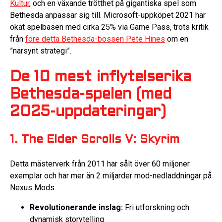
Kultur
, och en växande trötthet på gigantiska spel som
Bethesda anpassar sig till. Microsoft-uppköpet 2021 har
ökat spelbasen med cirka 25% via Game Pass, trots kritik
från
före detta Bethesda-bossen Pete Hines
om en
”närsynt strategi”.
De 10 mest inflytelserika
Bethesda-spelen (med
2025-uppdateringar)
1. The Elder Scrolls V: Skyrim
Detta mästerverk från 2011 har sålt över 60 miljoner
exemplar och har mer än 2 miljarder mod-nedladdningar på
Nexus Mods.
Revolutionerande inslag:
Fri utforskning och
dynamisk storytelling