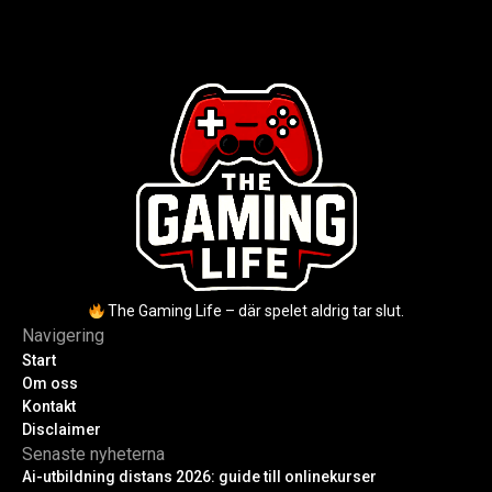
rykten om död och aktuella
för nybörjare inför 2026-
utmaningar.
uppdateringar.
The Gaming Life – där spelet aldrig tar slut.
Navigering
Start
Om oss
Kontakt
Disclaimer
Senaste nyheterna
Ai-utbildning distans 2026: guide till onlinekurser