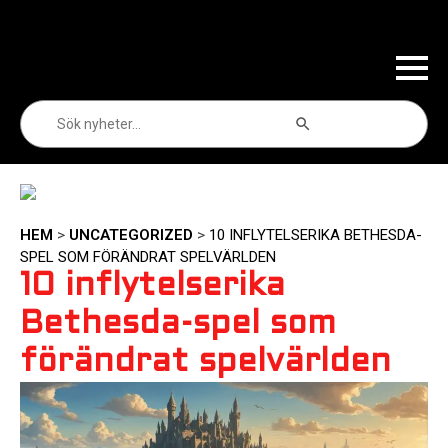
Sökknapp
Sök
efter:
HEM
>
UNCATEGORIZED
>
10 INFLYTELSERIKA BETHESDA-
SPEL SOM FÖRÄNDRAT SPELVÄRLDEN
10 inflytelserika
Bethesda-spel som
förändrat spelvärlden