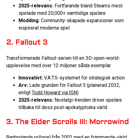
2025-relevans:
Fortfarande bland Steams mest
spelade med 20,000+ samtidiga spelare
Modding:
Community-skapade expansioner som
inspirerat moderna spel
2. Fallout 3
Transformerade Fallout-serien till en 3D-open-world-
upplevelse med över 12 miljoner sålda exemplar.
Innovativt:
V.A.T.S-systemet för strategisk action
Arv:
Lade grunden för Fallout 5 (planerad 2032,
enligt
Todd Howard via IGN
)
2025-relevans:
Nostalgi-trenden driver spelare
tillbaka till dess post-apokalyptiska värld
3. The Elder Scrolls III: Morrowind
Banbrytande rollspel från 2002 med en främmande värld