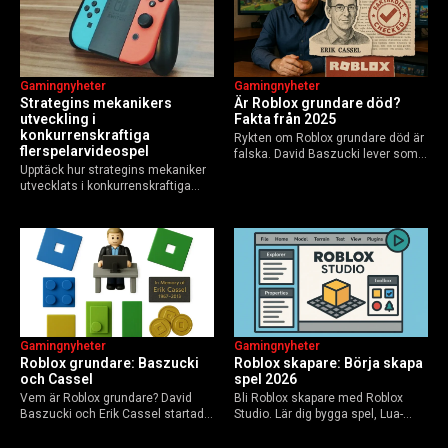
Gamingnyheter
Gamingnyheter
Strategins mekanikers
Är Roblox grundare död?
utveckling i
Fakta från 2025
konkurrenskraftiga
Rykten om Roblox grundare död är
flerspelarvideospel
falska. David Baszucki lever som
Upptäck hur strategins mekaniker
VD, Erik Cassel dog 2013. Här är
utvecklats i konkurrenskraftiga
sanningen, faktakoll och Roblox
flerspelarspel – från klassiska RTS
framtid inför 2026 – med tips mot
till dagens dynamiska meta och
hoax.
AI-drivna innovationer.
Gamingnyheter
Gamingnyheter
Roblox grundare: Baszucki
Roblox skapare: Börja skapa
och Cassel
spel 2026
Vem är Roblox grundare? David
Bli Roblox skapare med Roblox
Baszucki och Erik Cassel startade
Studio. Lär dig bygga spel, Lua-
2004. Baszucki leder som VD
scripta och tjäna Robux utan
2025, Cassel avled 2013. Historia,
kodkunskaper. Steg-för-steg-guide