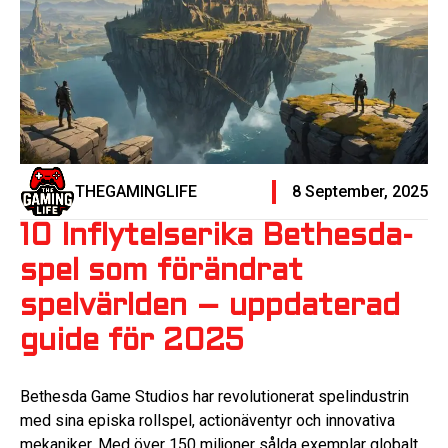
THEGAMINGLIFE
8 September, 2025
10 Inflytelserika Bethesda-
spel som förändrat
spelvärlden – uppdaterad
guide för 2025
Bethesda Game Studios har revolutionerat spelindustrin
med sina episka rollspel, actionäventyr och innovativa
mekaniker. Med över 150 miljoner sålda exemplar globalt