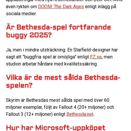
även rykten om
DOOM: The Dark Ages
enligt inlägg på
sociala medier.
Är Bethesda-spel fortfarande
buggy 2025?
Ja, men i mindre utsträckning. En Starfield-designer har
sagt att ”buggfria spel är omöjliga” enligt
FZ.se
, men
studion arbetar hårdare med kvalitetssäkring.
Vilka är de mest sålda Bethesda-
spelen?
Skyrim är Bethesdas mest sålda spel med över 60
miljoner exemplar, följt av Fallout 4 (20+ miljoner) och
Fallout 3 (12+ miljoner) enligt
Bethesda.net
.
Hur har Microsoft-uppköpet