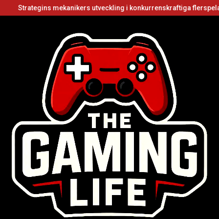
egins mekanikers utveckling i konkurrenskraftiga flerspelarvideospel