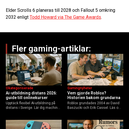
Elder Scrolls 6 planeras till 2028 och Fallout 5 omkring
2032 enligt
Todd Howard via The Game Awards
.
Fler gaming-artiklar:
Okategoriserade
Gamingnyheter
Ai-utbildning distans 2026:
Vem gjorde Roblox?
guide till onlinekurser
Historien bakom grundarna
Upptäck flexibel AI-utbildning på
Roblox grundades 2004 av David
distans i Sverige. Lär dig machine
Baszucki och Erik Cassel. Läs om
learning, etik och Python via KTH,
deras roller, historien från
Elements of AI och fler plattformar.
GoBlocks till 85 miljoner dagliga
Guide för nybörjare och
användare 2025, och vad som
yrkesverksamma som vill bygga…
händer inför 2026.