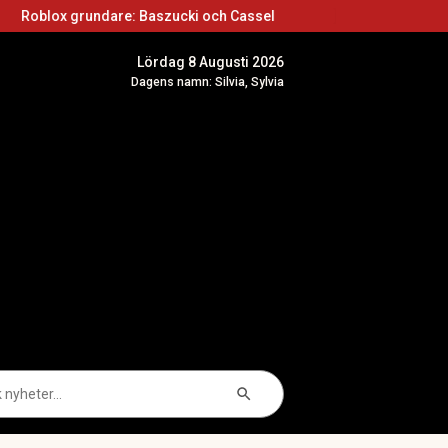
Roblox grundare: Baszucki och Cassel
Roblox 
Lördag 8 Augusti 2026
Dagens namn: Silvia, Sylvia
Sökknapp
k
er: