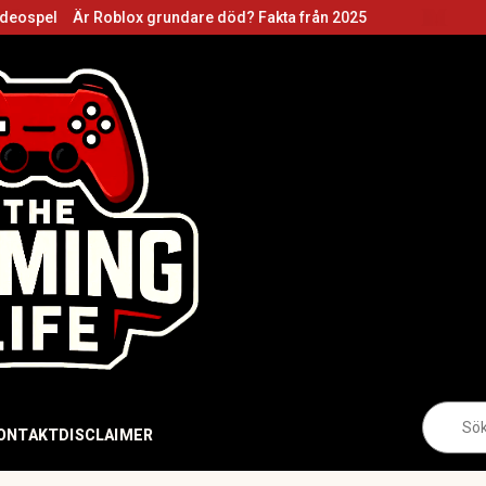
ospel
Är Roblox grundare död? Fakta från 2025
Sö
eft
ONTAKT
DISCLAIMER