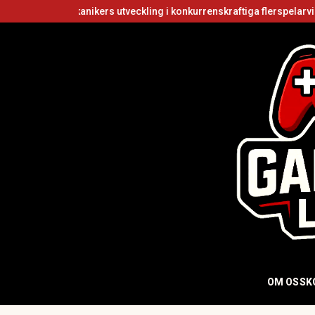
a
Strategins mekanikers utveckling i konkurrenskraftiga flerspelarvide
OM OSS
K