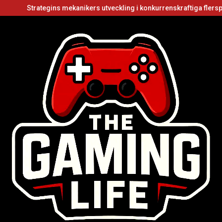
rategins mekanikers utveckling i konkurrenskraftiga flerspelarvideos