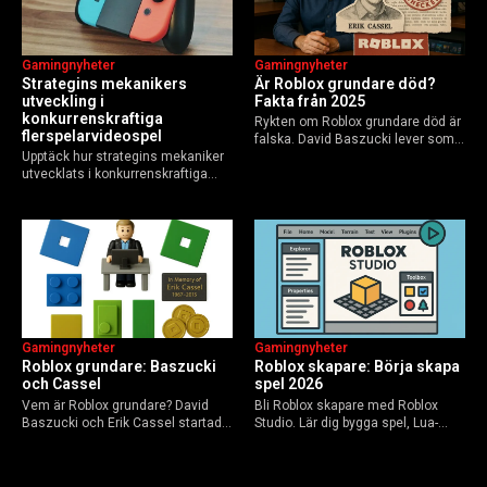
Gamingnyheter
Gamingnyheter
Strategins mekanikers
Är Roblox grundare död?
utveckling i
Fakta från 2025
konkurrenskraftiga
Rykten om Roblox grundare död är
flerspelarvideospel
falska. David Baszucki lever som
Upptäck hur strategins mekaniker
VD, Erik Cassel dog 2013. Här är
utvecklats i konkurrenskraftiga
sanningen, faktakoll och Roblox
flerspelarspel – från klassiska RTS
framtid inför 2026 – med tips mot
till dagens dynamiska meta och
hoax.
AI-drivna innovationer.
Gamingnyheter
Gamingnyheter
Roblox grundare: Baszucki
Roblox skapare: Börja skapa
och Cassel
spel 2026
Vem är Roblox grundare? David
Bli Roblox skapare med Roblox
Baszucki och Erik Cassel startade
Studio. Lär dig bygga spel, Lua-
2004. Baszucki leder som VD
scripta och tjäna Robux utan
2025, Cassel avled 2013. Historia,
kodkunskaper. Steg-för-steg-guide
rykten om död och aktuella
för nybörjare inför 2026-