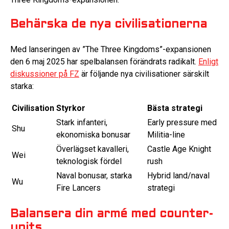
Behärska de nya civilisationerna
Med lanseringen av ”The Three Kingdoms”-expansionen
den 6 maj 2025 har spelbalansen förändrats radikalt.
Enligt
diskussioner på FZ
är följande nya civilisationer särskilt
starka:
Civilisation
Styrkor
Bästa strategi
Stark infanteri,
Early pressure med
Shu
ekonomiska bonusar
Militia-line
Överlägset kavalleri,
Castle Age Knight
Wei
teknologisk fördel
rush
Naval bonusar, starka
Hybrid land/naval
Wu
Fire Lancers
strategi
Balansera din armé med counter-
units