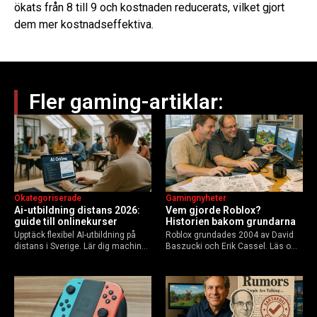
ökats från 8 till 9 och kostnaden reducerats, vilket gjort
dem mer kostnadseffektiva.
Fler gaming-artiklar:
Okategoriserade
Gamingnyheter
Ai-utbildning distans 2026:
Vem gjorde Roblox?
guide till onlinekurser
Historien bakom grundarna
Upptäck flexibel AI-utbildning på
Roblox grundades 2004 av David
distans i Sverige. Lär dig machine
Baszucki och Erik Cassel. Läs om
learning, etik och Python via KTH,
deras roller, historien från
Elements of AI och fler plattformar.
GoBlocks till 85 miljoner dagliga
Guide för nybörjare och
användare 2025, och vad som
yrkesverksamma som vill bygga…
händer inför 2026.