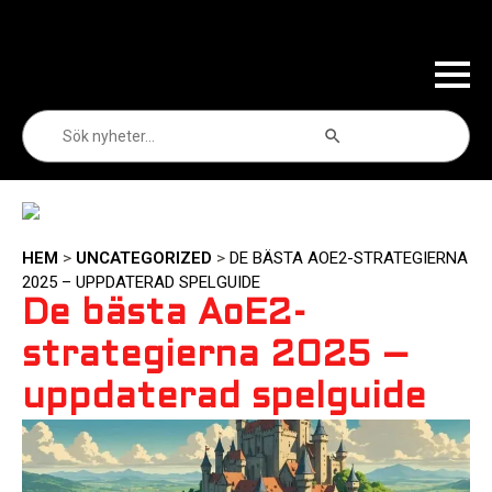
Sökknapp
Sök
efter:
HEM
>
UNCATEGORIZED
>
DE BÄSTA AOE2-STRATEGIERNA
2025 – UPPDATERAD SPELGUIDE
De bästa AoE2-
strategierna 2025 –
uppdaterad spelguide