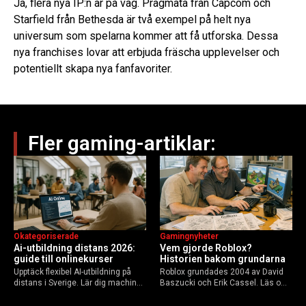
Ja, flera nya IP:n är på väg. Pragmata från Capcom och
Starfield från Bethesda är två exempel på helt nya
universum som spelarna kommer att få utforska. Dessa
nya franchises lovar att erbjuda fräscha upplevelser och
potentiellt skapa nya fanfavoriter.
Fler gaming-artiklar:
Okategoriserade
Gamingnyheter
Ai-utbildning distans 2026:
Vem gjorde Roblox?
guide till onlinekurser
Historien bakom grundarna
Upptäck flexibel AI-utbildning på
Roblox grundades 2004 av David
distans i Sverige. Lär dig machine
Baszucki och Erik Cassel. Läs om
learning, etik och Python via KTH,
deras roller, historien från
Elements of AI och fler plattformar.
GoBlocks till 85 miljoner dagliga