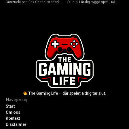
Baszucki och Erik Cassel startade
Studio. Lär dig bygga spel, Lua-
2004. Baszucki leder som VD
scripta och tjäna Robux utan
2025, Cassel avled 2013. Historia,
kodkunskaper. Steg-för-steg-guide
rykten om död och aktuella
för nybörjare inför 2026-
utmaningar.
uppdateringar.
The Gaming Life – där spelet aldrig tar slut.
Navigering
Start
Om oss
Kontakt
Disclaimer