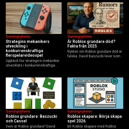
Guide för nybörjare och
användare 2025, och vad som
yrkesverksamma som vill bygga…
händer inför 2026.
Gamingnyheter
Gamingnyheter
Strategins mekanikers
Är Roblox grundare död?
utveckling i
Fakta från 2025
konkurrenskraftiga
Rykten om Roblox grundare död är
flerspelarvideospel
falska. David Baszucki lever som
Upptäck hur strategins mekaniker
VD, Erik Cassel dog 2013. Här är
utvecklats i konkurrenskraftiga
sanningen, faktakoll och Roblox
flerspelarspel – från klassiska RTS
framtid inför 2026 – med tips mot
till dagens dynamiska meta och
hoax.
AI-drivna innovationer.
Gamingnyheter
Gamingnyheter
Roblox grundare: Baszucki
Roblox skapare: Börja skapa
och Cassel
spel 2026
Vem är Roblox grundare? David
Bli Roblox skapare med Roblox