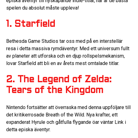
episka äventyr till nyskapande indie-titlar, här är de bästa
spelen du absolut måste uppleva!
1. Starfield
Bethesda Game Studios tar oss med på en interstellär
resa i detta massiva rymdäventyr. Med ett universum fullt
av planeter att utforska och en djup rollspelsmekanism,
lovar Starfield att bli en av årets mest omtalade titlar.
2. The Legend of Zelda:
Tears of the Kingdom
Nintendo fortsätter att överraska med denna uppföljare till
det kritikerrosade Breath of the Wild. Nya krafter, ett
expanderat Hyrule och gåtfulla flygande öar väntar Link i
detta episka äventyr.