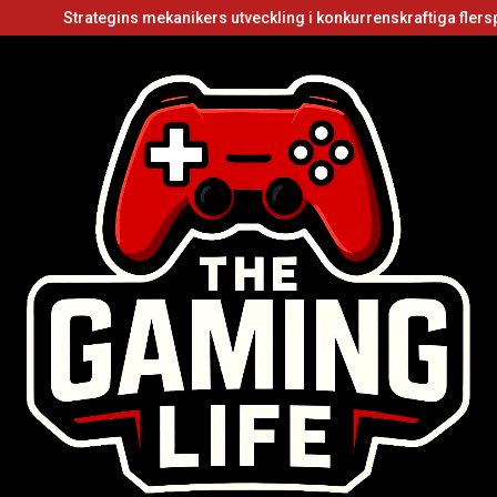
Strategins mekanikers utveckling i konkurrenskraftiga flerspelarvide