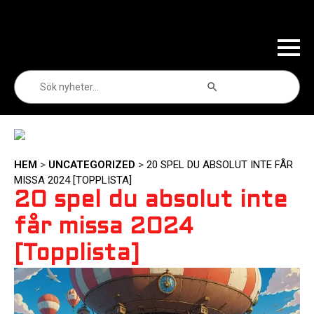
Sökknapp
Sök
efter:
HEM
>
UNCATEGORIZED
>
20 SPEL DU ABSOLUT INTE FÅR
MISSA 2024 [TOPPLISTA]
20 spel du absolut inte
får missa 2024
[Topplista]