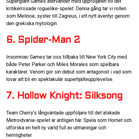
Supergiant Games återvänder med uppföljaren till det
kritikerrosade roguelike-spelet. Denna gång tar vi rollen
som Melinoë, syster till Zagreus, i ett nytt äventyr genom
den grekiska mytologin.
6. Spider-Man 2
Insomniac Games tar oss tillbaka till New York City med
både Peter Parker och Miles Morales som spelbara
karaktärer. Venom gör sin debut som antagonist i vad som
lovar att bli en spektakulär superhjälteupplevelse.
7. Hollow Knight: Silksong
Team Cherry’s långväntade uppföljare till det älskade
Metroidvania-spelet är äntligen här. Spela som Hornet och
utforska en helt ny värld full av utmaningar och
hemligheter.