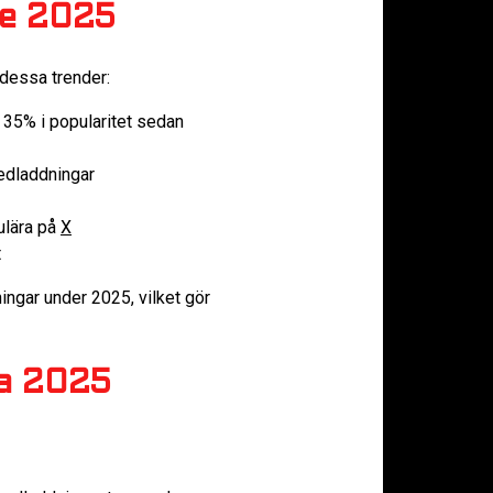
ne 2025
dessa trender:
35% i popularitet sedan
edladdningar
ulära på
X
t
ngar under 2025, vilket gör
na 2025