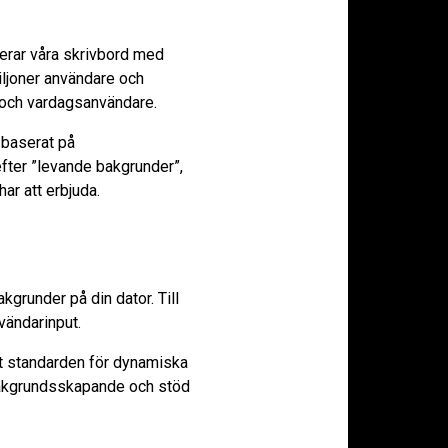
fierar våra skrivbord med
ljoner användare och
r och vardagsanvändare.
 baserat på
fter ”levande bakgrunder”,
ar att erbjuda.
kgrunder på din dator. Till
nvändarinput.
it standarden för dynamiska
bakgrundsskapande och stöd