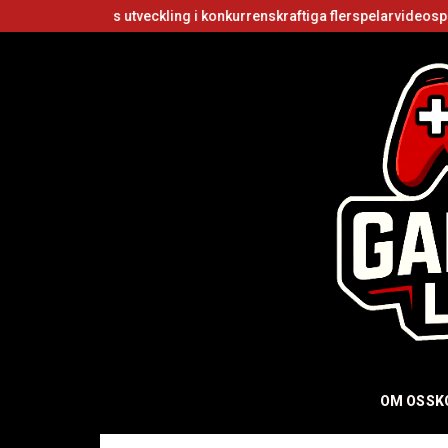
kers utveckling i konkurrenskraftiga flerspelarvideospel
Är Roblox
OM OSS
K