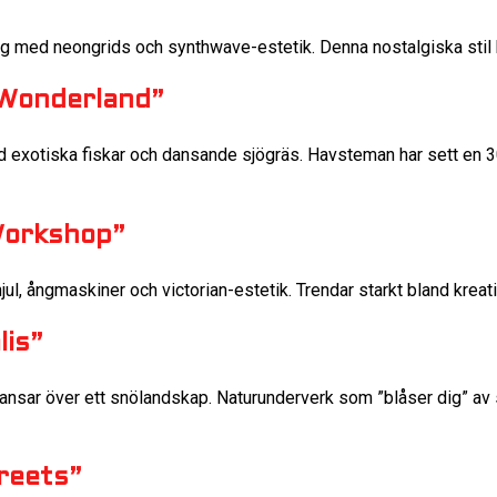
g med neongrids och synthwave-estetik. Denna nostalgiska stil ha
 Wonderland”
 exotiska fiskar och dansande sjögräs. Havsteman har sett en 3
Workshop”
ul, ångmaskiner och victorian-estetik. Trendar starkt bland kreat
lis”
nsar över ett snölandskap. Naturunderverk som ”blåser dig” av st
treets”