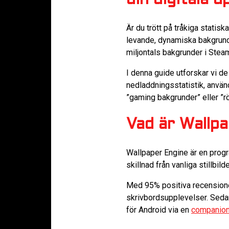
din digitala u
Är du trött på tråkiga statis
levande, dynamiska bakgrund
miljontals bakgrunder i Stea
I denna guide utforskar vi 
nedladdningsstatistik, använ
”gaming bakgrunder” eller ”r
Vad är Wallp
Wallpaper Engine är en prog
skillnad från vanliga stillbil
Med 95% positiva recensioner
skrivbordsupplevelser. Seda
för Android via en
companio