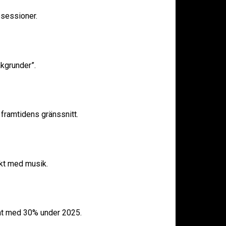
esessioner.
akgrunder”.
framtidens gränssnitt.
ekt med musik.
at med 30% under 2025.