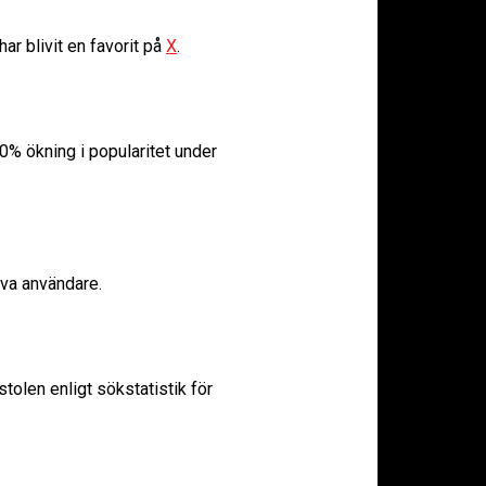
r blivit en favorit på
X
.
0% ökning i popularitet under
iva användare.
olen enligt sökstatistik för