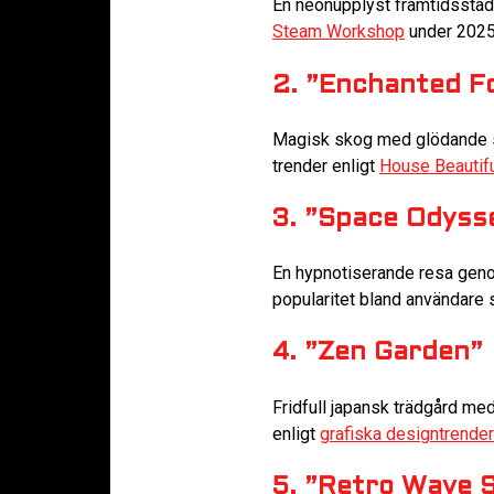
En neonupplyst framtidsstad
Steam Workshop
under 2025 
2. ”Enchanted F
Magisk skog med glödande sva
trender enligt
House Beautif
3. ”Space Odyss
En hypnotiserande resa gen
popularitet bland användare 
4. ”Zen Garden”
Fridfull japansk trädgård me
enligt
grafiska designtrende
5. ”Retro Wave 