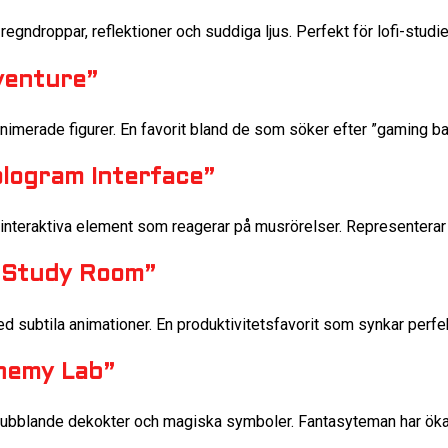
egndroppar, reflektioner och suddiga ljus. Perfekt för lofi-studi
dventure”
nimerade figurer. En favorit bland de som söker efter ”gaming b
Hologram Interface”
interaktiva element som reagerar på musrörelser. Representerar 
p Study Room”
 subtila animationer. En produktivitetsfavorit som synkar perf
chemy Lab”
 bubblande dekokter och magiska symboler. Fantasyteman har ök