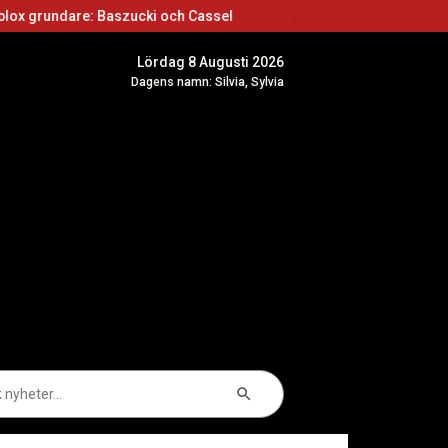
 Baszucki och Cassel
Roblox skapare: Börja sk
Lördag 8 Augusti 2026
Dagens namn: Silvia, Sylvia
Sökknapp
k
er: