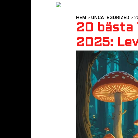
HEM
>
UNCATEGORIZED
>
2
20 bästa 
2025: Lev