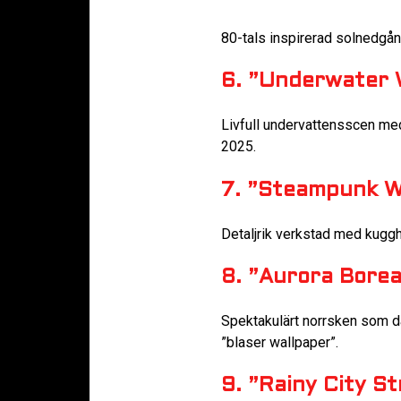
80-tals inspirerad solnedgån
6. ”Underwater
Livfull undervattensscen med
2025.
7. ”Steampunk 
Detaljrik verkstad med kugghj
8. ”Aurora Borea
Spektakulärt norrsken som da
”blaser wallpaper”.
9. ”Rainy City S