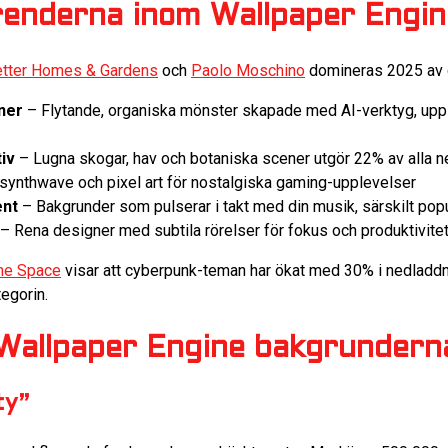
renderna inom Wallpaper Engi
tter Homes & Gardens
och
Paolo Moschino
domineras 2025 av 
ner
– Flytande, organiska mönster skapade med AI-verktyg, upp 
iv
– Lugna skogar, hav och botaniska scener utgör 22% av alla n
synthwave och pixel art för nostalgiska gaming-upplevelser
ent
– Bakgrunder som pulserar i takt med din musik, särskilt pop
– Rena designer med subtila rörelser för fokus och produktivite
ne Space
visar att cyberpunk-teman har ökat med 30% i nedladdni
egorin.
Wallpaper Engine bakgrunder
ty”