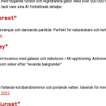
 med flygande fordon och regndränkta gator. Med över 500 000 
tack vare sina AI-förbättrade detaljer.
orest”
mpar och dansande partiklar. Perfekt för naturälskare och helt
ul
.
ey”
om kosmos med galaxer och nebulosor i 4K-upplösning. Astrono
som söker efter ”levande bakgrunder”.
d fallande körsbärsblommor och porlande vatten. Idealisk för m
r 2025
.
Sunset”