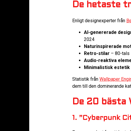
De hetaste t
Enligt designexperter från
Be
AI-genererade desig
2024
Naturinspirerade mot
Retro-stilar
– 80-tals 
Audio-reaktiva elem
Minimalistisk estetik
Statistik från
Wallpaper Engi
dem till den dominerande kat
De 20 bästa 
1. ”Cyberpunk Ci