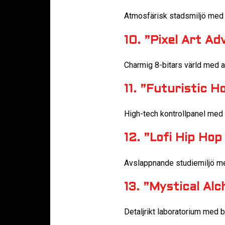
Atmosfärisk stadsmiljö med r
10. ”Pixel Art A
Charmig 8-bitars värld med a
11. ”Futuristic 
High-tech kontrollpanel med 
12. ”Lofi Hip Ho
Avslappnande studiemiljö med
13. ”Mystical Al
Detaljrikt laboratorium med