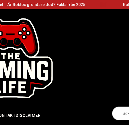
 grundare död? Fakta från 2025
Roblox grundare:
Sö
eft
ONTAKT
DISCLAIMER