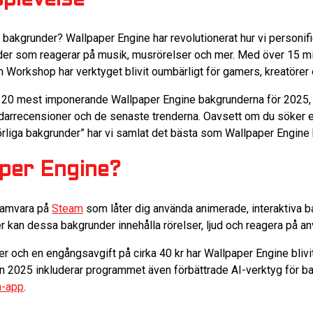
pplevelse
ka bakgrunder? Wallpaper Engine har revolutionerat hur vi personi
er som reagerar på musik, musrörelser och mer. Med över 15 mi
m Workshop har verktyget blivit oumbärligt för gamers, kreatöre
de 20 mest imponerande Wallpaper Engine bakgrunderna för 2025,
darrecensioner och de senaste trenderna. Oavsett om du söker e
örliga bakgrunder” har vi samlat det bästa som Wallpaper Engine h
aper Engine?
ramvara på
Steam
som låter dig använda animerade, interaktiva ba
der kan dessa bakgrunder innehålla rörelser, ljud och reagera på a
 och en engångsavgift på cirka 40 kr har Wallpaper Engine bliv
n 2025 inkluderar programmet även förbättrade AI-verktyg för 
n-app
.