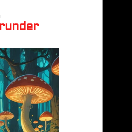
N
grunder