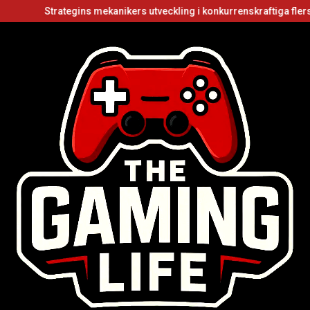
Strategins mekanikers utveckling i konkurrenskraftiga flerspelarvi