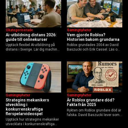
Okategoriserade
Gamingnyheter
Ai-utbildning distans 2026:
Vem gjorde Roblox?
guide till onlinekurser
Historien bakom grundarna
Upptäck flexibel AI-utbildning på
Roblox grundades 2004 av David
distans i Sverige. Lär dig machine
Baszucki och Erik Cassel. Läs om
learning, etik och Python via KTH,
deras roller, historien från
Elements of AI och fler plattformar.
GoBlocks till 85 miljoner dagliga
Guide för nybörjare och
användare 2025, och vad som
yrkesverksamma som vill bygga…
händer inför 2026.
Gamingnyheter
Gamingnyheter
Strategins mekanikers
Är Roblox grundare död?
utveckling i
Fakta från 2025
konkurrenskraftiga
Rykten om Roblox grundare död är
flerspelarvideospel
falska. David Baszucki lever som
Upptäck hur strategins mekaniker
VD, Erik Cassel dog 2013. Här är
utvecklats i konkurrenskraftiga
sanningen, faktakoll och Roblox