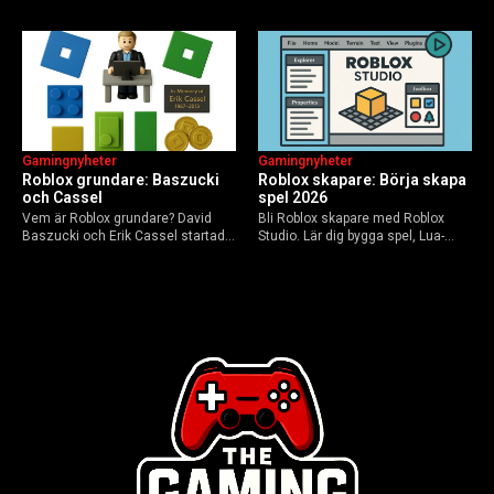
flerspelarspel – från klassiska RTS
framtid inför 2026 – med tips mot
till dagens dynamiska meta och
hoax.
AI-drivna innovationer.
Gamingnyheter
Gamingnyheter
Roblox grundare: Baszucki
Roblox skapare: Börja skapa
och Cassel
spel 2026
Vem är Roblox grundare? David
Bli Roblox skapare med Roblox
Baszucki och Erik Cassel startade
Studio. Lär dig bygga spel, Lua-
2004. Baszucki leder som VD
scripta och tjäna Robux utan
2025, Cassel avled 2013. Historia,
kodkunskaper. Steg-för-steg-guide
rykten om död och aktuella
för nybörjare inför 2026-
utmaningar.
uppdateringar.