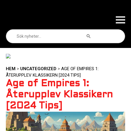
Sökknapp
Sök
efter:
HEM
>
UNCATEGORIZED
>
AGE OF EMPIRES 1:
ÅTERUPPLEV KLASSIKERN [2024 TIPS]
Age of Empires 1:
Återupplev Klassikern
[2024 Tips]