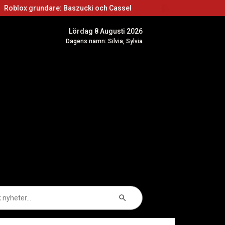
ndare: Baszucki och Cassel
Roblox skapare: Bör
Lördag 8 Augusti 2026
Dagens namn: Silvia, Sylvia
Sökknapp
k
er: