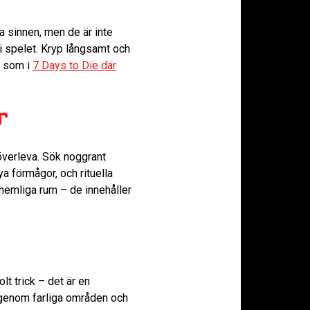
a sinnen, men de är inte
i spelet. Kryp långsamt och
s som i
7 Days to Die där
r
 överleva. Sök noggrant
a förmågor, och rituella
hemliga rum – de innehåller
lt trick – det är en
 genom farliga områden och