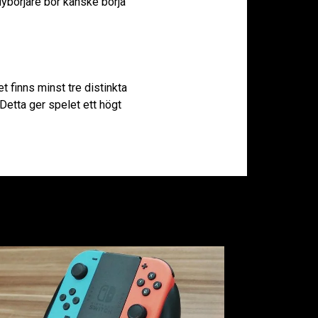
ybörjare bör kanske börja
t finns minst tre distinkta
 Detta ger spelet ett högt