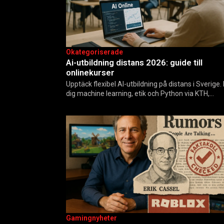
Okategoriserade
Ai-utbildning distans 2026: guide till
onlinekurser
Upptäck flexibel AI-utbildning på distans i Sverige.
dig machine learning, etik och Python via KTH,
Elements of AI och fler plattformar. Guide för nybö
och yrkesverksamma som vill bygga…
Gamingnyheter