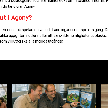
a med skräckgenren och kan hantera extremt störande innehåll. N
 de tar sig an Agony.
lut i Agony?
t beroende på spelarens val och handlingar under spelets gång. De
cifika uppgifter slutförs eller att särskilda hemligheter upptäcks.
m vill utforska alla möjliga utgångar.