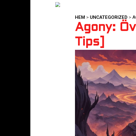
HEM
>
UNCATEGORIZED
>
A
Agony: Öv
Tips]