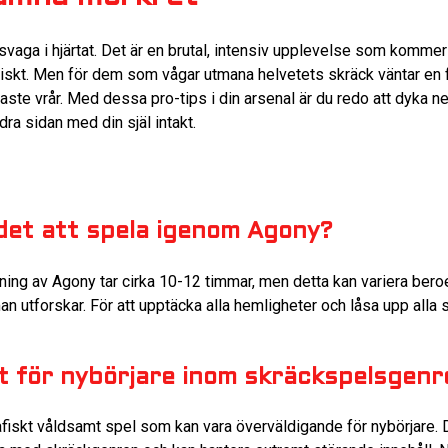
 svaga i hjärtat. Det är en brutal, intensiv upplevelse som kommer
skt. Men för dem som vågar utmana helvetets skräck väntar en
te vrår. Med dessa pro-tips i din arsenal är du redo att dyka ne
ra sidan med din själ intakt.
 det att spela igenom Agony?
ing av Agony tar cirka 10-12 timmar, men detta kan variera ber
n utforskar. För att upptäcka alla hemligheter och låsa upp alla 
t för nybörjare inom skräckspelsgenr
rafiskt våldsamt spel som kan vara överväldigande för nybörjare