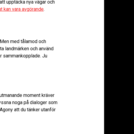
att upptäcka nya vägar och
ut kan vara avgörande
.
ra. Men med tålamod och
nkta landmärken och använd
 är sammankopplade. Ju
st utmanande moment kräver
h lyssna noga på dialoger som
 Agony att du tänker utanför