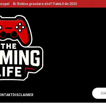
oblox grundare död? Fakta från 2025
Roblox gru
Sö
eft
ONTAKT
DISCLAIMER