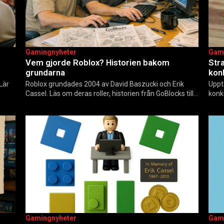
Gamingnyheter
Gam
Vem gjorde Roblox? Historien bakom
Str
grundarna
kon
 Lär
Roblox grundades 2004 av David Baszucki och Erik
Uppt
Cassel. Läs om deras roller, historien från GoBlocks till
konk
rjare
85 miljoner dagliga användare 2025, och vad som
till
händer inför 2026.
Gamingnyheter
Gam