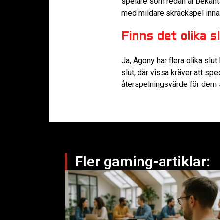
spelare som redan är bekant
med mildare skräckspel innan
Finns det olika s
Ja, Agony har flera olika slu
slut, där vissa kräver att spe
återspelningsvärde för dem so
Fler gaming-artiklar: