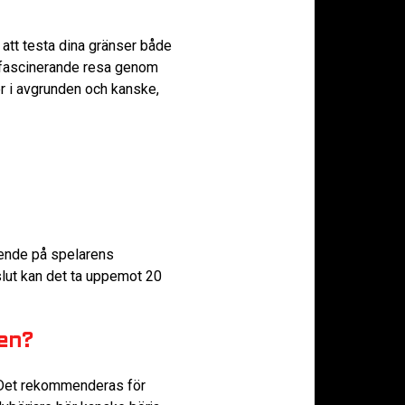
 att testa dina gränser både
 fascinerande resa genom
r i avgrunden och kanske,
oende på spelarens
slut kan det ta uppemot 20
en?
. Det rekommenderas för