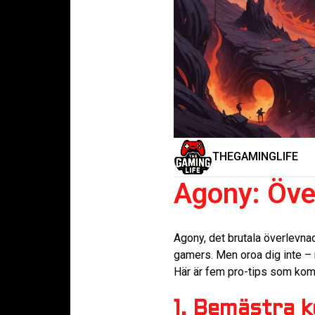
THEGAMINGLIFE
Agony: Över
Agony, det brutala överlevna
gamers. Men oroa dig inte – 
Här är fem pro-tips som komme
1. Bemästra 