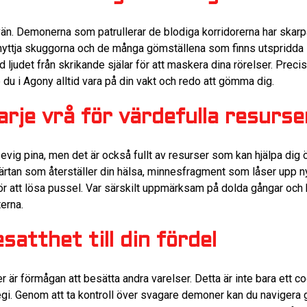
 vän. Demonerna som patrullerar de blodiga korridorerna har skarp
utnyttja skuggorna och de många gömställena som finns utspridda 
 ljudet från skrikande själar för att maskera dina rörelser. Preci
 du i Agony alltid vara på din vakt och redo att gömma dig.
arje vrå för värdefulla resurse
evig pina, men det är också fullt av resurser som kan hjälpa dig
ärtan som återställer din hälsa, minnesfragment som låser upp ny
 att lösa pussel. Var särskilt uppmärksam på dolda gångar och 
erna.
satthet till din fördel
är förmågan att besätta andra varelser. Detta är inte bara ett coo
gi. Genom att ta kontroll över svagare demoner kan du navigera