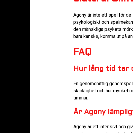
Agony är inte ett spel för de
psykologiskt och spelmekani
den mänskliga psykets mörkas
bara kanske, komma ut på and
FAQ
Hur lång tid tar
En genomsnittlig genomspeln
skicklighet och hur mycket ma
timmar.
Är Agony lämplig
Agony är ett intensivt och g