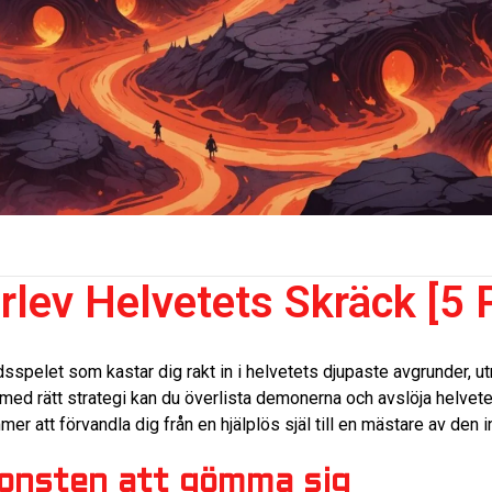
lev Helvetets Skräck [5 
dsspelet som kastar dig rakt in i helvetets djupaste avgrunder,
med rätt strategi kan du överlista demonerna och avslöja helvet
r att förvandla dig från en hjälplös själ till en mästare av den i
konsten att gömma sig