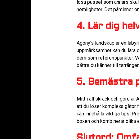
lösa pussel som annars skull
hemligheter. Det påminner o
4. Lär dig he
Agony’s landskap är en labyri
uppmärksamhet kan du lära di
dem som referenspunkter. Va
bättre du känner till terrängen
5. Bemästra 
Mitt i all skräck och gore ä
att du löser komplexa gåtor f
kan innehålla viktiga tips. P
boxen och kombinerar olika 
Slutord: Omf