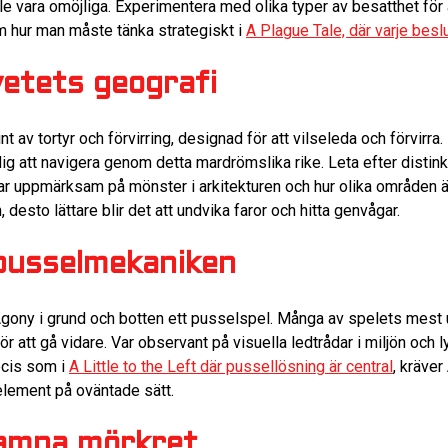
e vara omöjliga. Experimentera med olika typer av besatthet för 
m hur man måste tänka strategiskt i
A Plague Tale, där varje besl
lvetets geografi
nt av tortyr och förvirring, designad för att vilseleda och förvir
g att navigera genom detta mardrömslika rike. Leta efter disti
r uppmärksam på mönster i arkitekturen och hur olika områden
, desto lättare blir det att undvika faror och hitta genvågar.
pusselmekaniken
r Agony i grund och botten ett pusselspel. Många av spelets me
ör att gå vidare. Var observant på visuella ledtrådar i miljön oc
recis som i
A Little to the Left där pussellösning är central
, kräver
element på oväntade sätt.
amna mörkret