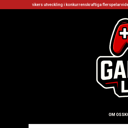
ekanikers utveckling i konkurrenskraftiga flerspelarvideospel
Är R
OM OSS
K