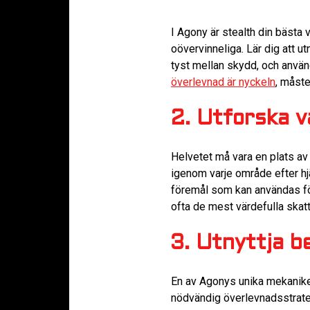
I Agony är stealth din bästa
oövervinneliga. Lär dig att 
tyst mellan skydd, och använd
överlevnad är nyckeln
, måste
2. Utforska v
Helvetet må vara en plats av 
igenom varje område efter hj
föremål som kan användas för
ofta de mest värdefulla skatt
3. Utnyttja be
En av Agonys unika mekaniker 
nödvändig överlevnadsstrate