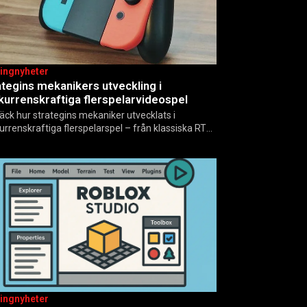
ingnyheter
ategins mekanikers utveckling i
kurrenskraftiga flerspelarvideospel
äck hur strategins mekaniker utvecklats i
urrenskraftiga flerspelarspel – från klassiska RTS
 dagens dynamiska meta och AI-drivna innovationer.
ingnyheter