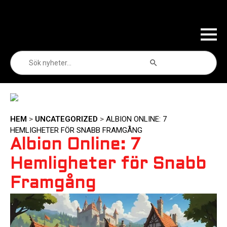
Sökknapp
Sök
efter:
HEM
>
UNCATEGORIZED
>
ALBION ONLINE: 7
HEMLIGHETER FÖR SNABB FRAMGÅNG
Albion Online: 7
Hemligheter för Snabb
Framgång