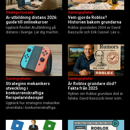
Okategoriserade
Gamingnyheter
Ai-utbildning distans 2026:
Vem gjorde Roblox?
guide till onlinekurser
Historien bakom grundarna
Upptäck flexibel AI-utbildning på
Roblox grundades 2004 av David
distans i Sverige. Lär dig machine
Baszucki och Erik Cassel. Läs om
learning, etik och Python via KTH,
deras roller, historien från
Elements of AI och fler plattformar.
GoBlocks till 85 miljoner dagliga
Guide för nybörjare och
användare 2025, och vad som
yrkesverksamma som vill bygga…
händer inför 2026.
Gamingnyheter
Gamingnyheter
Strategins mekanikers
Är Roblox grundare död?
utveckling i
Fakta från 2025
konkurrenskraftiga
Rykten om Roblox grundare död är
flerspelarvideospel
falska. David Baszucki lever som
Upptäck hur strategins mekaniker
VD, Erik Cassel dog 2013. Här är
utvecklats i konkurrenskraftiga
sanningen, faktakoll och Roblox
flerspelarspel – från klassiska RTS
framtid inför 2026 – med tips mot
till dagens dynamiska meta och
hoax.
AI-drivna innovationer.