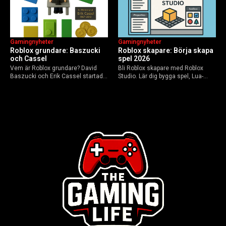
Gamingnyheter
Gamingnyheter
Roblox grundare: Baszucki
Roblox skapare: Börja skapa
och Cassel
spel 2026
Vem är Roblox grundare? David
Bli Roblox skapare med Roblox
Baszucki och Erik Cassel startade
Studio. Lär dig bygga spel, Lua-
2004. Baszucki leder som VD
scripta och tjäna Robux utan
2025, Cassel avled 2013. Historia,
kodkunskaper. Steg-för-steg-guide
rykten om död och aktuella
för nybörjare inför 2026-
utmaningar.
uppdateringar.