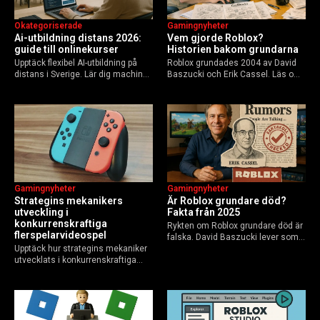
Okategoriserade
Gamingnyheter
Ai-utbildning distans 2026:
Vem gjorde Roblox?
guide till onlinekurser
Historien bakom grundarna
Upptäck flexibel AI-utbildning på
Roblox grundades 2004 av David
distans i Sverige. Lär dig machine
Baszucki och Erik Cassel. Läs om
learning, etik och Python via KTH,
deras roller, historien från
Elements of AI och fler plattformar.
GoBlocks till 85 miljoner dagliga
Guide för nybörjare och
användare 2025, och vad som
yrkesverksamma som vill bygga…
händer inför 2026.
Gamingnyheter
Gamingnyheter
Strategins mekanikers
Är Roblox grundare död?
utveckling i
Fakta från 2025
konkurrenskraftiga
Rykten om Roblox grundare död är
flerspelarvideospel
falska. David Baszucki lever som
Upptäck hur strategins mekaniker
VD, Erik Cassel dog 2013. Här är
utvecklats i konkurrenskraftiga
sanningen, faktakoll och Roblox
flerspelarspel – från klassiska RTS
framtid inför 2026 – med tips mot
till dagens dynamiska meta och
hoax.
AI-drivna innovationer.