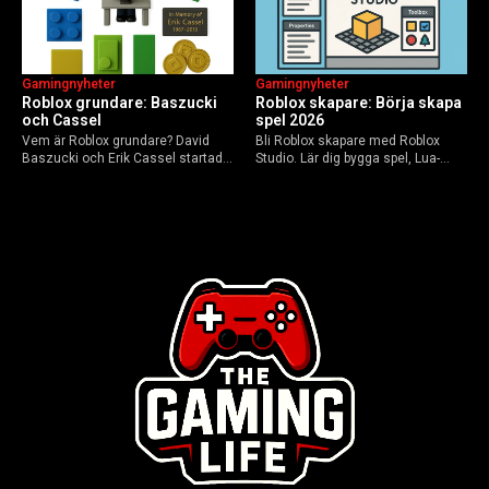
Gamingnyheter
Gamingnyheter
Roblox grundare: Baszucki
Roblox skapare: Börja skapa
och Cassel
spel 2026
Vem är Roblox grundare? David
Bli Roblox skapare med Roblox
Baszucki och Erik Cassel startade
Studio. Lär dig bygga spel, Lua-
2004. Baszucki leder som VD
scripta och tjäna Robux utan
2025, Cassel avled 2013. Historia,
kodkunskaper. Steg-för-steg-guide
rykten om död och aktuella
för nybörjare inför 2026-
utmaningar.
uppdateringar.