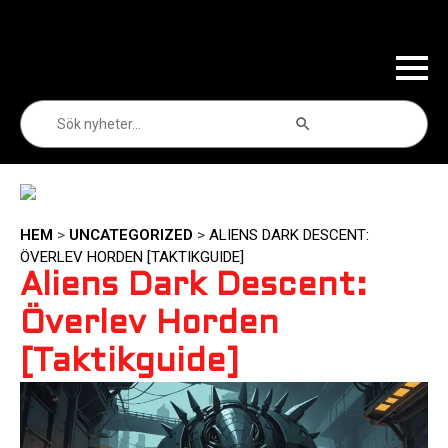
Sökknapp
Sök
efter:
HEM
>
UNCATEGORIZED
>
ALIENS DARK DESCENT:
ÖVERLEV HORDEN [TAKTIKGUIDE]
Aliens Dark Descent:
Överlev Horden
[Taktikguide]