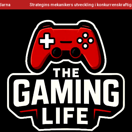
Strategins mekanikers utveckling i konkurrenskraftiga flersp