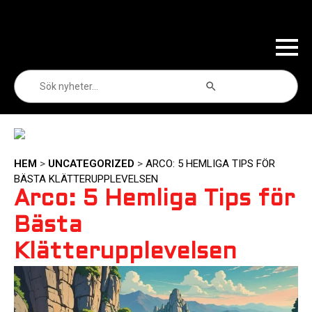
Sökknapp
Sök
efter:
HEM
>
UNCATEGORIZED
>
ARCO: 5 HEMLIGA TIPS FÖR
BÄSTA KLÄTTERUPPLEVELSEN
Arco: 5 Hemliga Tips för
Bästa
Klätterupplevelsen