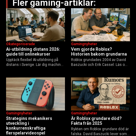
Fler gaming-artiklar:
Okategoriserade
Gamingnyheter
Ai-utbildning distans 2026:
Vem gjorde Roblox?
guide till onlinekurser
Historien bakom grundarna
Upptäck flexibel AI-utbildning på
Roblox grundades 2004 av David
distans i Sverige. Lär dig machine
Baszucki och Erik Cassel. Läs om
learning, etik och Python via KTH,
deras roller, historien från
Elements of AI och fler plattformar.
GoBlocks till 85 miljoner dagliga
Guide för nybörjare och
användare 2025, och vad som
yrkesverksamma som vill bygga…
händer inför 2026.
Gamingnyheter
Gamingnyheter
Strategins mekanikers
Är Roblox grundare död?
utveckling i
Fakta från 2025
konkurrenskraftiga
Rykten om Roblox grundare död är
flerspelarvideospel
falska. David Baszucki lever som