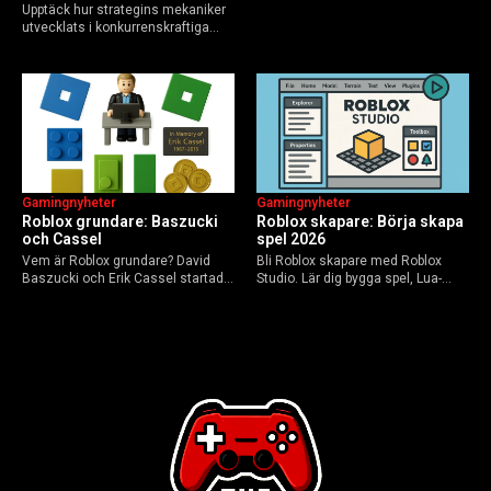
Upptäck hur strategins mekaniker
VD, Erik Cassel dog 2013. Här är
utvecklats i konkurrenskraftiga
sanningen, faktakoll och Roblox
flerspelarspel – från klassiska RTS
framtid inför 2026 – med tips mot
till dagens dynamiska meta och
hoax.
AI-drivna innovationer.
Gamingnyheter
Gamingnyheter
Roblox grundare: Baszucki
Roblox skapare: Börja skapa
och Cassel
spel 2026
Vem är Roblox grundare? David
Bli Roblox skapare med Roblox
Baszucki och Erik Cassel startade
Studio. Lär dig bygga spel, Lua-
2004. Baszucki leder som VD
scripta och tjäna Robux utan
2025, Cassel avled 2013. Historia,
kodkunskaper. Steg-för-steg-guide
rykten om död och aktuella
för nybörjare inför 2026-
utmaningar.
uppdateringar.