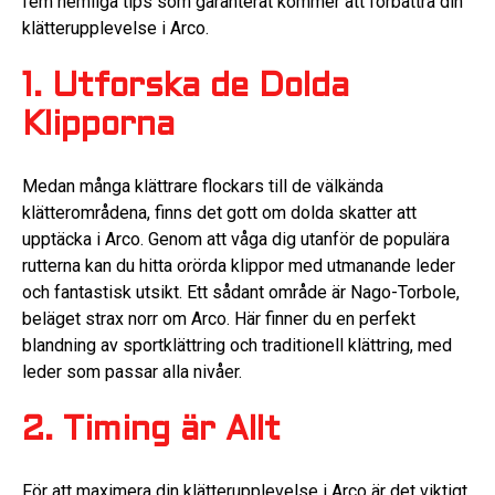
fem hemliga tips som garanterat kommer att förbättra din
klätterupplevelse i Arco.
1. Utforska de Dolda
Klipporna
Medan många klättrare flockars till de välkända
klätterområdena, finns det gott om dolda skatter att
upptäcka i Arco. Genom att våga dig utanför de populära
rutterna kan du hitta orörda klippor med utmanande leder
och fantastisk utsikt. Ett sådant område är Nago-Torbole,
beläget strax norr om Arco. Här finner du en perfekt
blandning av sportklättring och traditionell klättring, med
leder som passar alla nivåer.
2. Timing är Allt
För att maximera din klätterupplevelse i Arco är det viktigt