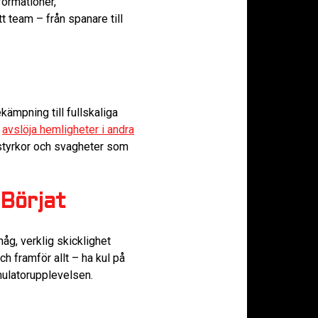
formationer,
t team – från spanare till
ekämpning till fullskaliga
t
avslöja hemligheter i andra
 styrkor och svagheter som
 Börjat
håg, verklig skicklighet
ch framför allt – ha kul på
imulatorupplevelsen.