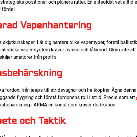
 strategiska positioner och planera rutter. En elitsoldat vet alltid
l fördel.
erad Vapenhantering
a skjutkunskaper. Lär dig hantera olika vapentyper, förstå ballisti
alistiska vapensystem kräver övning och tålamod. Glöm inte att j
skiljer amatörer från proffs.
nsbehärskning
fordon, från jeeps till stridsvagnar och helikoptrar. Ägna denna
ggande flygning och förstå fordonens roll i strid. Precis som att
onsbehärskning i ARMA en konst som kräver dedikation.
ete och Taktik