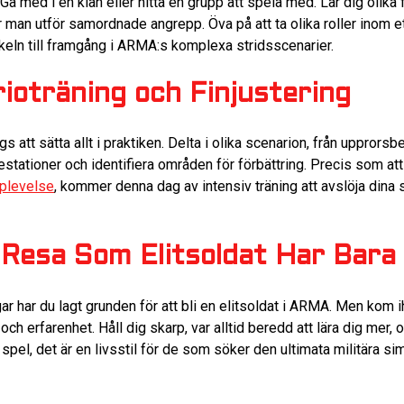
 med i en klan eller hitta en grupp att spela med. Lär dig olika 
 man utför samordnade angrepp. Öva på att ta olika roller inom et
eln till framgång i ARMA:s komplexa stridsscenarier.
ioträning och Finjustering
 att sätta allt i praktiken. Delta i olika scenarion, från upprorsb
estationer och identifiera områden för förbättring. Precis som at
pplevelse
, kommer denna dag av intensiv träning att avslöja dina
 Resa Som Elitsoldat Har Bara
ar har du lagt grunden för att bli en elitsoldat i ARMA. Men kom i
h erfarenhet. Håll dig skarp, var alltid beredd att lära dig mer, o
spel, det är en livsstil för de som söker den ultimata militära s