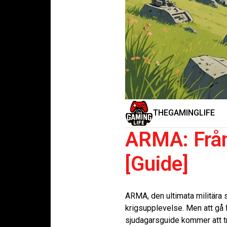
THEGAMINGLIFE
ARMA: Från 
[Guide]
ARMA, den ultimata militära s
krigsupplevelse. Men att gå f
sjudagarsguide kommer att tr