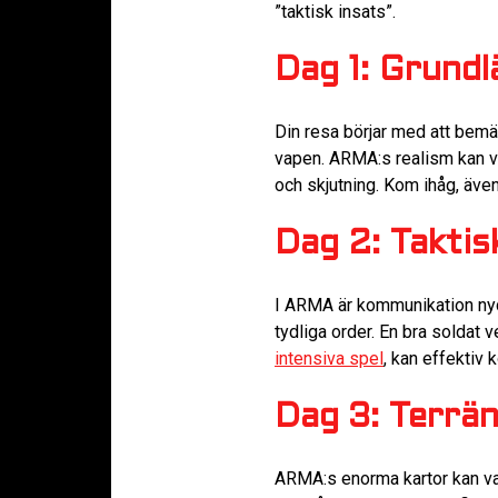
”taktisk insats”.
Dag 1: Grund
Din resa börjar med att bemäs
vapen. ARMA:s realism kan va
och skjutning. Kom ihåg, även
Dag 2: Takti
I ARMA är kommunikation nyck
tydliga order. En bra soldat 
intensiva spel
, kan effektiv
Dag 3: Terrän
ARMA:s enorma kartor kan var