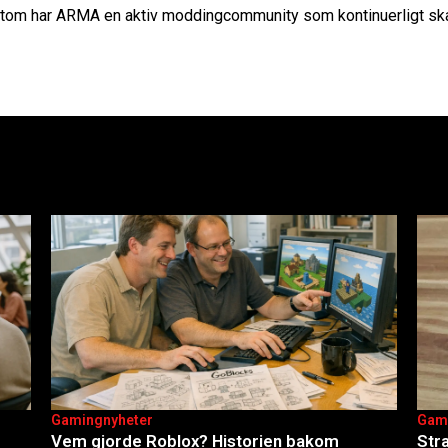
tom har ARMA en aktiv moddingcommunity som kontinuerligt skap
Gamingnyheter
Gam
Vem gjorde Roblox? Historien bakom
Str