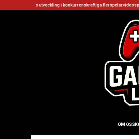
s utveckling i konkurrenskraftiga flerspelarvideospel
Är Roblox gr
OM OSS
K