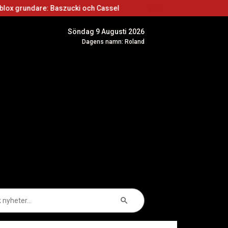
aszucki och Cassel
Roblox skapare: Börja skapa
Söndag 9 Augusti 2026
Dagens namn: Roland
Sökknapp
k
er: