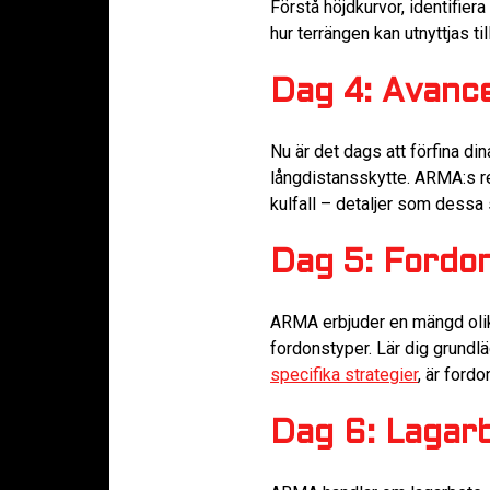
Förstå höjdkurvor, identifiera
hur terrängen kan utnyttjas til
Dag 4: Avanc
Nu är det dags att förfina din
långdistansskytte. ARMA:s re
kulfall – detaljer som dessa 
Dag 5: Fordo
ARMA erbjuder en mängd olika 
fordonstyper. Lär dig grundlä
specifika strategier
, är ford
Dag 6: Lagarb