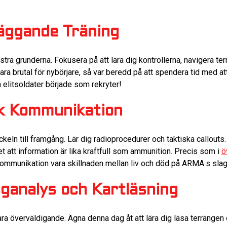
läggande Träning
tra grunderna. Fokusera på att lära dig kontrollerna, navigera ter
ra brutal för nybörjare, så var beredd på att spendera tid med a
 elitsoldater började som rekryter!
sk Kommunikation
eln till framgång. Lär dig radioprocedurer och taktiska callouts.
vet att information är lika kraftfull som ammunition. Precis som i
ö
 kommunikation vara skillnaden mellan liv och död på ARMA:s slagf
ganalys och Kartläsning
a överväldigande. Ägna denna dag åt att lära dig läsa terrängen 