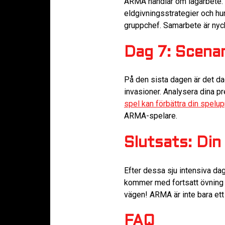
ARMA handlar om lagarbete. Gå
eldgivningsstrategier och hur
gruppchef. Samarbete är nyck
Dag 7: Scenar
På den sista dagen är det dags
invasioner. Analysera dina pr
spel kan förbättra din spelu
ARMA-spelare.
Slutsats: Din
Efter dessa sju intensiva dag
kommer med fortsatt övning oc
vägen! ARMA är inte bara ett 
FAQ