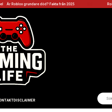
undare död? Fakta från 2025
Roblox grundare: B
Sö
eft
ONTAKT
DISCLAIMER