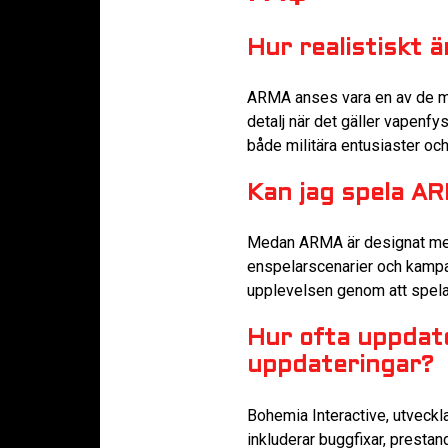
Hur realistiskt 
ARMA anses vara en av de mes
detalj när det gäller vapenfy
både militära entusiaster och
Kan jag spela ARM
Medan ARMA är designat med m
enspelarscenarier och kampan
upplevelsen genom att spela
Hur ofta uppdat
uppdateringar?
Bohemia Interactive, utveckl
inkluderar buggfixar, prestan