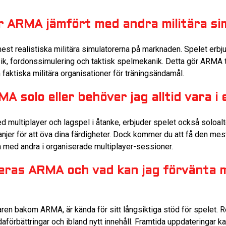
är ARMA jämfört med andra militära si
t realistiska militära simulatorerna på marknaden. Spelet erbju
sik, fordonssimulering och taktisk spelmekanik. Detta gör ARMA ti
 faktiska militära organisationer för träningsändamål.
A solo eller behöver jag alltid vara i
ultiplayer och lagspel i åtanke, erbjuder spelet också soloalte
jer för att öva dina färdigheter. Dock kommer du att få den mes
 med andra i organiserade multiplayer-sessioner.
eras ARMA och vad kan jag förvänta m
aren bakom ARMA, är kända för sitt långsiktiga stöd för spelet.
daförbättringar och ibland nytt innehåll. Framtida uppdateringar ka