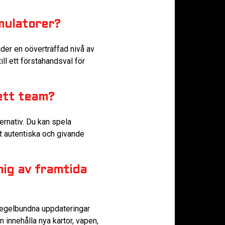
mulatorer?
der en oöverträffad nivå av
ll ett förstahandsval för
 ett team?
rnativ. Du kan spela
t autentiska och givande
ig av framtida
 Regelbundna uppdateringar
n innehålla nya kartor, vapen,