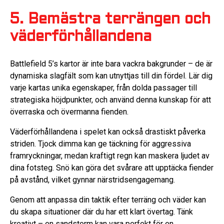
5. Bemästra terrängen och
väderförhållandena
Battlefield 5’s kartor är inte bara vackra bakgrunder – de är
dynamiska slagfält som kan utnyttjas till din fördel. Lär dig
varje kartas unika egenskaper, från dolda passager till
strategiska höjdpunkter, och använd denna kunskap för att
överraska och övermanna fienden.
Väderförhållandena i spelet kan också drastiskt påverka
striden. Tjock dimma kan ge täckning för aggressiva
framryckningar, medan kraftigt regn kan maskera ljudet av
dina fotsteg. Snö kan göra det svårare att upptäcka fiender
på avstånd, vilket gynnar närstridsengagemang.
Genom att anpassa din taktik efter terräng och väder kan
du skapa situationer där du har ett klart övertag. Tänk
kreativt – en sandstorm kan vara perfekt för en