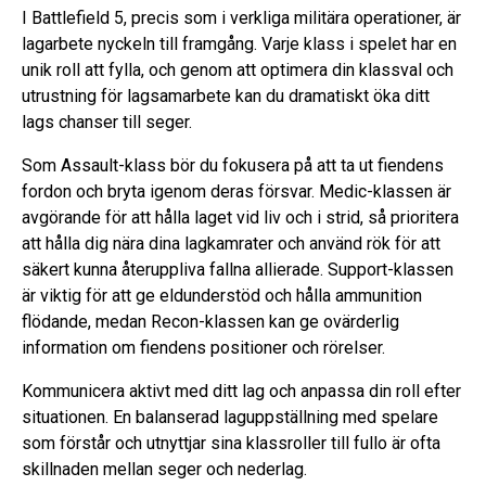
I Battlefield 5, precis som i verkliga militära operationer, är
lagarbete nyckeln till framgång. Varje klass i spelet har en
unik roll att fylla, och genom att optimera din klassval och
utrustning för lagsamarbete kan du dramatiskt öka ditt
lags chanser till seger.
Som Assault-klass bör du fokusera på att ta ut fiendens
fordon och bryta igenom deras försvar. Medic-klassen är
avgörande för att hålla laget vid liv och i strid, så prioritera
att hålla dig nära dina lagkamrater och använd rök för att
säkert kunna återuppliva fallna allierade. Support-klassen
är viktig för att ge eldunderstöd och hålla ammunition
flödande, medan Recon-klassen kan ge ovärderlig
information om fiendens positioner och rörelser.
Kommunicera aktivt med ditt lag och anpassa din roll efter
situationen. En balanserad laguppställning med spelare
som förstår och utnyttjar sina klassroller till fullo är ofta
skillnaden mellan seger och nederlag.