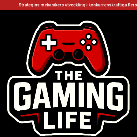
Strategins mekanikers utveckling i konkurrenskraftiga flerspelarvid