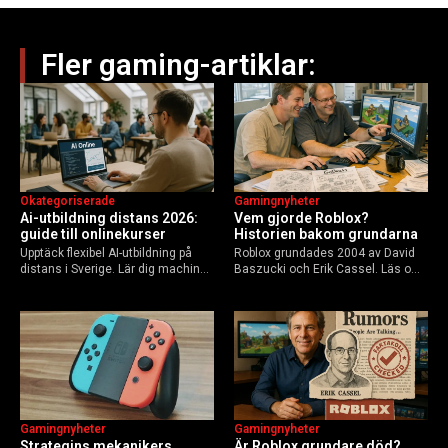
Fler gaming-artiklar:
Okategoriserade
Gamingnyheter
Ai-utbildning distans 2026:
Vem gjorde Roblox?
guide till onlinekurser
Historien bakom grundarna
Upptäck flexibel AI-utbildning på
Roblox grundades 2004 av David
distans i Sverige. Lär dig machine
Baszucki och Erik Cassel. Läs om
learning, etik och Python via KTH,
deras roller, historien från
Elements of AI och fler plattformar.
GoBlocks till 85 miljoner dagliga
Guide för nybörjare och
användare 2025, och vad som
yrkesverksamma som vill bygga…
händer inför 2026.
Gamingnyheter
Gamingnyheter
Strategins mekanikers
Är Roblox grundare död?