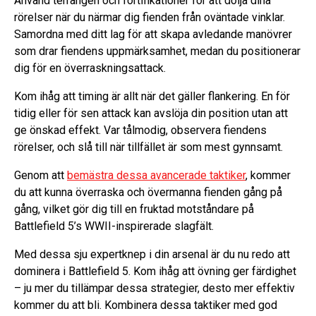
Använd terrängen och fortifikationer för att dölja dina
rörelser när du närmar dig fienden från oväntade vinklar.
Samordna med ditt lag för att skapa avledande manövrer
som drar fiendens uppmärksamhet, medan du positionerar
dig för en överraskningsattack.
Kom ihåg att timing är allt när det gäller flankering. En för
tidig eller för sen attack kan avslöja din position utan att
ge önskad effekt. Var tålmodig, observera fiendens
rörelser, och slå till när tillfället är som mest gynnsamt.
Genom att
bemästra dessa avancerade taktiker
, kommer
du att kunna överraska och övermanna fienden gång på
gång, vilket gör dig till en fruktad motståndare på
Battlefield 5’s WWII-inspirerade slagfält.
Med dessa sju expertknep i din arsenal är du nu redo att
dominera i Battlefield 5. Kom ihåg att övning ger färdighet
– ju mer du tillämpar dessa strategier, desto mer effektiv
kommer du att bli. Kombinera dessa taktiker med god