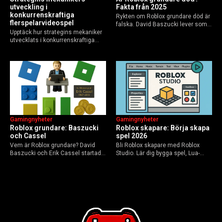
utveckling i
Fakta från 2025
konkurrenskraftiga
Rykten om Roblox grundare död är
flerspelarvideospel
falska. David Baszucki lever som
Upptäck hur strategins mekaniker
VD, Erik Cassel dog 2013. Här är
utvecklats i konkurrenskraftiga
sanningen, faktakoll och Roblox
flerspelarspel – från klassiska RTS
framtid inför 2026 – med tips mot
till dagens dynamiska meta och
hoax.
AI-drivna innovationer.
Gamingnyheter
Gamingnyheter
Roblox grundare: Baszucki
Roblox skapare: Börja skapa
och Cassel
spel 2026
Vem är Roblox grundare? David
Bli Roblox skapare med Roblox
Baszucki och Erik Cassel startade
Studio. Lär dig bygga spel, Lua-
2004. Baszucki leder som VD
scripta och tjäna Robux utan
2025, Cassel avled 2013. Historia,
kodkunskaper. Steg-för-steg-guide
rykten om död och aktuella
för nybörjare inför 2026-
utmaningar.
uppdateringar.