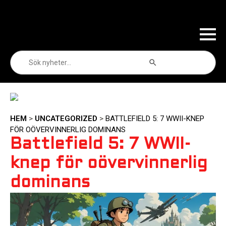
Sökknapp
Sök
efter:
HEM
>
UNCATEGORIZED
>
BATTLEFIELD 5: 7 WWII-KNEP
FÖR OÖVERVINNERLIG DOMINANS
Battlefield 5: 7 WWII-
knep för oövervinnerlig
dominans