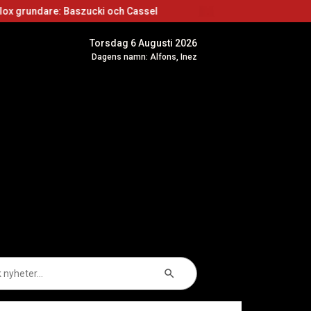
ucki och Cassel
Roblox skapare: Börja skapa s
Torsdag 6 Augusti 2026
Dagens namn: Alfons, Inez
Sökknapp
k
er: