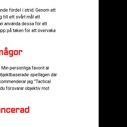
de fördel i strid. Genom att
ill ett svårt mål att
an använda dessa för att
upp på taken för att övervaka
mågor
 Min personliga favorit är
i objektbaserade spellägen där
ekommenderar jag ”Tactical
du försvarar objektiv mot
ancerad