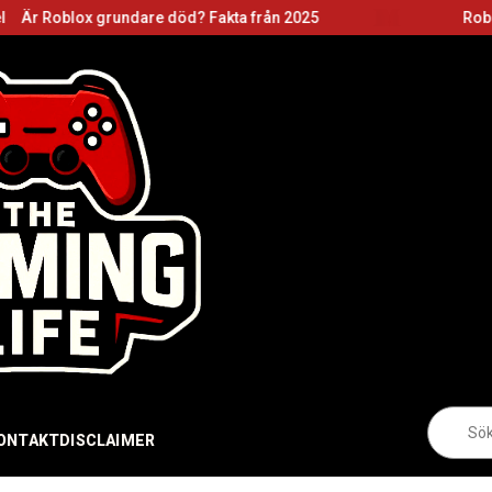
dare död? Fakta från 2025
Roblox grundare: Basz
Sö
eft
ONTAKT
DISCLAIMER