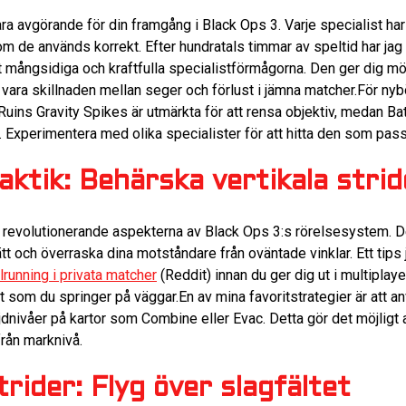
 vara avgörande för din framgång i Black Ops 3. Varje specialist h
l om de används korrekt. Efter hundratals timmar av speltid har jag
 mångsidiga och kraftfulla specialistförmågorna. Den ger dig mö
n vara skillnaden mellan seger och förlust i jämna matcher.För ny
 Ruins Gravity Spikes är utmärkta för att rensa objektiv, medan B
 Experimentera med olika specialister för att hitta den som passa
aktik: Behärska vertikala strid
 revolutionerande aspekterna av Black Ops 3:s rörelsesystem. De
tt och överraska dina motståndare från oväntade vinklar. Ett tips ja
lrunning i privata matcher
(Reddit) innan du ger dig ut i multiplaye
t som du springer på väggar.En av mina favoritstrategier är att an
jdnivåer på kartor som Combine eller Evac. Detta gör det möjligt
från marknivå.
rider: Flyg över slagfältet