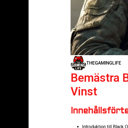
THEGAMINGLIFE
Bemästra Bl
Vinst
Innehållsfört
Introduktion till Black 