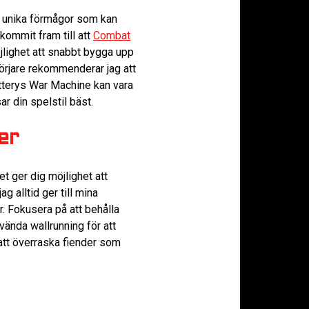
ar unika förmågor som kan
 kommit fram till att
Combat
jlighet att snabbt bygga upp
börjare rekommenderar jag att
atterys War Machine kan vara
r din spelstil bäst.
er
t ger dig möjlighet att
g alltid ger till mina
r. Fokusera på att behålla
vända wallrunning för att
 att överraska fiender som