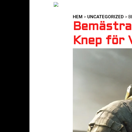
HEM
>
UNCATEGORIZED
>
B
Bemästra 
Knep för 