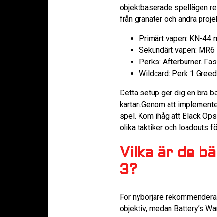
objektbaserade spellägen rek
från granater och andra projek
Primärt vapen: KN-44 
Sekundärt vapen: MR6
Perks: Afterburner, Fa
Wildcard: Perk 1 Greed f
Detta setup ger dig en bra ba
kartan.Genom att implementer
spel. Kom ihåg att Black Ops
olika taktiker och loadouts för
Vilka är de b
3?
För nybörjare rekommenderar j
objektiv, medan Battery’s War