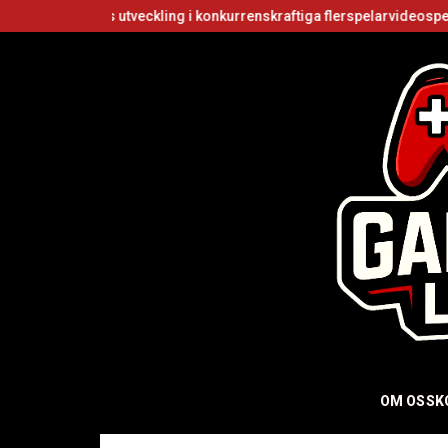
tveckling i konkurrenskraftiga flerspelarvideospel
Är Roblox grun
OM OSS
K