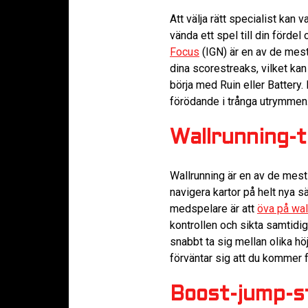
Att välja rätt specialist kan
vända ett spel till din förde
Focus
(IGN) är en av de mest
dina scorestreaks, vilket ka
börja med Ruin eller Battery.
förödande i trånga utrymmen.
Wallrunning-t
Wallrunning är en av de mest
navigera kartor på helt nya sä
medspelare är att
öva på wal
kontrollen och sikta samtidig
snabbt ta sig mellan olika hö
förväntar sig att du kommer 
Boost-jump-st