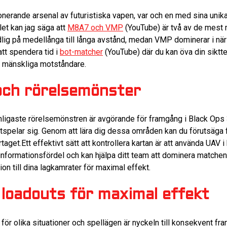
nerande arsenal av futuristiska vapen, var och en med sina unika
let kan jag säga att
M8A7 och VMP
(YouTube) är två av de mest 
ig på medellånga till långa avstånd, medan VMP dominerar i närst
att spendera tid i
bot-matcher
(YouTube) där du kan öva din siktt
n mänskliga motståndare.
och rörelsemönster
nligaste rörelsemönstren är avgörande för framgång i Black Ops 3.
 utspelar sig. Genom att lära dig dessa områden kan du förutsäga 
ertaget.Ett effektivt sätt att kontrollera kartan är att använda UA
nformationsfördel och kan hjälpa ditt team att dominera matchen.
n till dina lagkamrater för maximal effekt.
loadouts för maximal effekt
för olika situationer och spellägen är nyckeln till konsekvent fr