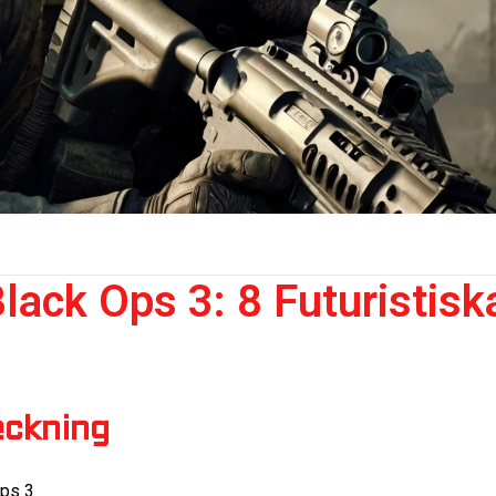
ack Ops 3: 8 Futuristisk
eckning
Ops 3