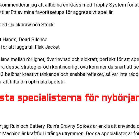
ommenderar jag att alltid ha en klass med Trophy System för att
tiler.Ett av mina favoritsetups för aggressivt spel är:
med Quickdraw och Stock
st Hands, Dead Silence
ör att lägga till Flak Jacket
lans mellan rörlighet, överlevnad och eldkraft, perfekt för att sp
a dessa strategier och kontinuerligt öva kommer du snart att se e
 3 belönar kreativt tänkande och snabba reflexer, så var inte räd
 att hitta din optimala spelstil.
ästa specialisterna för nybörja
ag Ruin och Battery. Ruin’s Gravity Spikes är enkla att använda o
 Machine är kraftfull i trånga utrymmen. Dessa specialister är f