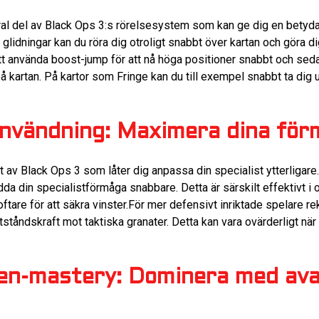
al del av Black Ops 3:s rörelsesystem som kan ge dig en betydan
dningar kan du röra dig otroligt snabbt över kartan och göra dig t
 att använda boost-jump för att nå höga positioner snabbt och sed
å kartan. På kartor som Fringe kan du till exempel snabbt ta dig 
nvändning: Maximera dina för
 av Black Ops 3 som låter dig anpassa din specialist ytterligare.
dda din specialistförmåga snabbare. Detta är särskilt effektivt 
ftare för att säkra vinster.För mer defensivt inriktade spelare r
tåndskraft mot taktiska granater. Detta kan vara ovärderligt när 
en-mastery: Dominera med av