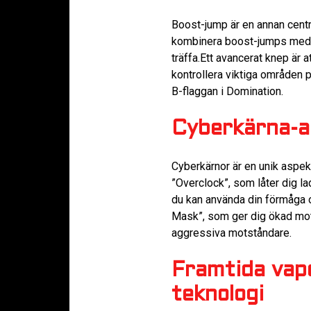
Boost-jump är en annan centr
kombinera boost-jumps med gli
träffa.Ett avancerat knep är
kontrollera viktiga områden p
B-flaggan i Domination.
Cyberkärna-a
Cyberkärnor är en unik aspekt
”Overclock”, som låter dig la
du kan använda din förmåga o
Mask”, som ger dig ökad mots
aggressiva motståndare.
Framtida vap
teknologi