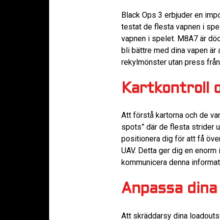
Black Ops 3 erbjuder en impo
testat de flesta vapnen i spe
vapnen i spelet. M8A7 är dödl
bli bättre med dina vapen är 
rekylmönster utan press frå
Kartkontroll 
Att förstå kartorna och de va
spots” där de flesta strider
positionera dig för att få öv
UAV. Detta ger dig en enorm i
kommunicera denna informatio
Anpassa dina 
Att skräddarsy dina loadouts 