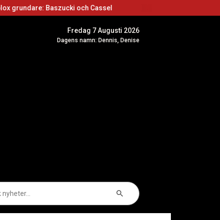
szucki och Cassel
Roblox skapare: Börja skapa
Fredag 7 Augusti 2026
Dagens namn: Dennis, Denise
Sökknapp
k
er: