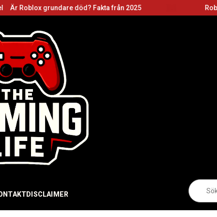
undare död? Fakta från 2025
Roblox grundare: Ba
Sö
eft
ONTAKT
DISCLAIMER