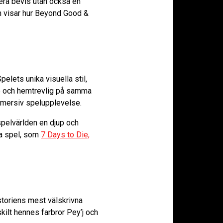
tera bevis utan också en
n visar hur Beyond Good &
pelets unika visuella stil,
e och hemtrevlig på samma
immersiv spelupplevelse.
spelvärlden en djup och
ra spel, som
7 Days to Die,
storiens mest välskrivna
kilt hennes farbror Pey’j och