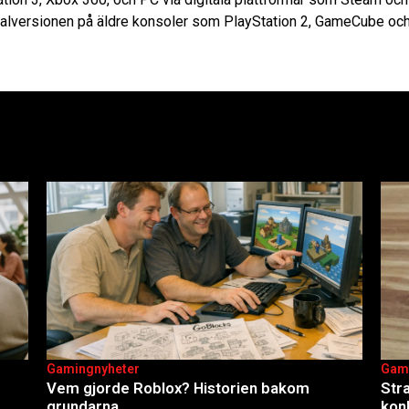
inalversionen på äldre konsoler som PlayStation 2, GameCube och
Gamingnyheter
Gam
Vem gjorde Roblox? Historien bakom
Str
grundarna
kon