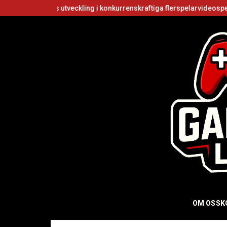
 utveckling i konkurrenskraftiga flerspelarvideospel
Är Roblox gr
OM OSS
K