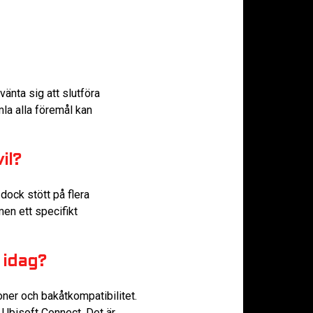
änta sig att slutföra
la alla föremål kan
il?
 dock stött på flera
men ett specifikt
 idag?
oner och bakåtkompatibilitet.
 Ubisoft Connect. Det är