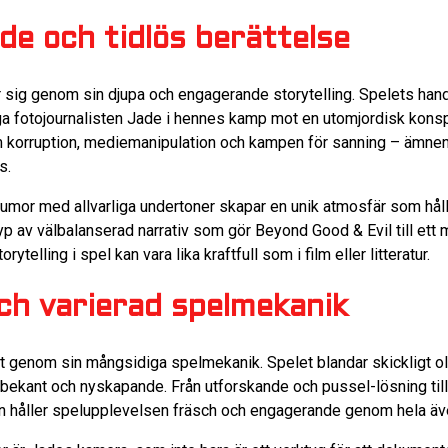
nde och tidlös berättelse
sig genom sin djupa och engagerande storytelling. Spelets hand
diga fotojournalisten Jade i hennes kamp mot en utomjordisk konsp
korruption, mediemanipulation och kampen för sanning – ämnen 
s.
umor med allvarliga undertoner skapar en unik atmosfär som håll
a typ av välbalanserad narrativ som gör Beyond Good & Evil till et
torytelling i spel kan vara lika kraftfull som i film eller litteratur.
och varierad spelmekanik
t genom sin mångsidiga spelmekanik. Spelet blandar skickligt ol
ekant och nyskapande. Från utforskande och pussel-lösning til
nen håller spelupplevelsen fräsch och engagerande genom hela äv