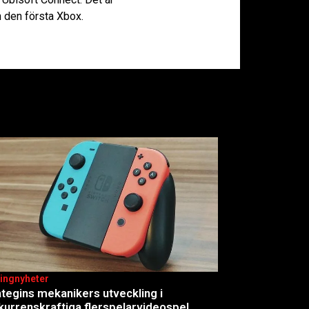
 den första Xbox.
ingnyheter
ategins mekanikers utveckling i
kurrenskraftiga flerspelarvideospel