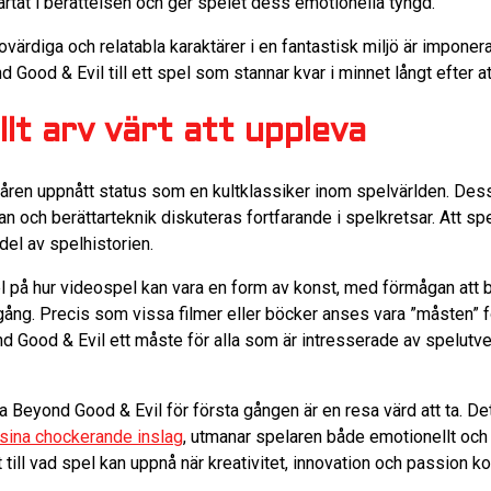
ärtat i berättelsen och ger spelet dess emotionella tyngd.
värdiga och relatabla karaktärer i en fantastisk miljö är imponer
Good & Evil till ett spel som stannar kvar i minnet långt efter at
llt arv värt att uppleva
åren uppnått status som en kultklassiker inom spelvärlden. Dess
 och berättarteknik diskuteras fortfarande i spelkretsar. Att s
 del av spelhistorien.
l på hur videospel kan vara en form av konst, med förmågan att b
ng. Precis som vissa filmer eller böcker anses vara ”måsten” fö
ond Good & Evil ett måste för alla som är intresserade av spelutv
a Beyond Good & Evil för första gången är en resa värd att ta. Det
sina chockerande inslag
, utmanar spelaren både emotionellt och 
 till vad spel kan uppnå när kreativitet, innovation och passion k