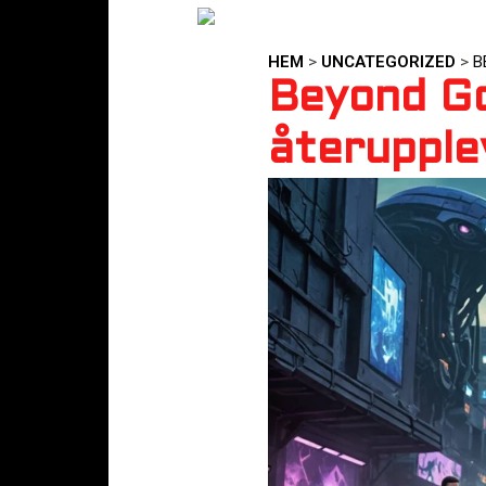
HEM
>
UNCATEGORIZED
>
B
Beyond Goo
återupple