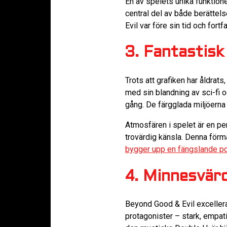
En av spelets unika funktion
central del av både berättel
Evil var före sin tid och for
3. Fantastisk 
Trots att grafiken har åldrats
med sin blandning av sci-fi
gång. De färgglada miljöerna
Atmosfären i spelet är en pe
trovärdig känsla. Denna förm
bygger upp en fängslande po
4. Minnesvärd
Beyond Good & Evil excellera
protagonister – stark, empati