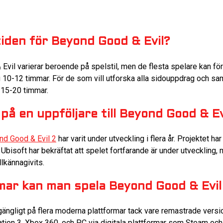
tiden för Beyond Good & Evil?
vil varierar beroende på spelstil, men de flesta spelare kan förv
10-12 timmar. För de som vill utforska alla sidouppdrag och sam
l 15-20 timmar.
på en uppföljare till Beyond Good & Ev
nd Good & Evil 2
har varit under utveckling i flera år. Projektet har
 Ubisoft har bekräftat att spelet fortfarande är under utveckling, 
llkännagivits.
rmar kan man spela Beyond Good & Evil
gängligt på flera moderna plattformar tack vare remastrade versi
tion 3, Xbox 360, och PC via digitala plattformar som Steam och