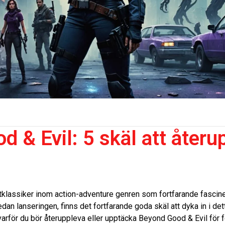
 & Evil: 5 skäl att återu
tklassiker inom action-adventure genren som fortfarande fascine
edan lanseringen, finns det fortfarande goda skäl att dyka in i det
 varför du bör återuppleva eller upptäcka Beyond Good & Evil för 