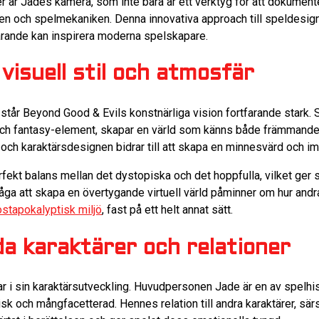
er är Jades kamera, som inte bara är ett verktyg för att dokumen
sen och spelmekaniken. Denna innovativa approach till speldesig
tfarande kan inspirera moderna spelskapare.
visuell stil och atmosfär
, står Beyond Good & Evils konstnärliga vision fortfarande stark. S
 och fantasy-element, skapar en värld som känns både främmand
 och karaktärsdesignen bidrar till att skapa en minnesvärd och 
rfekt balans mellan det dystopiska och det hoppfulla, vilket ger 
åga att skapa en övertygande virtuell värld påminner om hur and
stapokalyptisk miljö
, fast på ett helt annat sätt.
a karaktärer och relationer
r i sin karaktärsutveckling. Huvudpersonen Jade är en av spelhi
sk och mångfacetterad. Hennes relation till andra karaktärer, särs