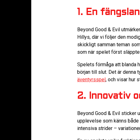
1. En fängsla
Beyond Good & Evil utmärker 
Hillys, där vi följer den mo
skickligt samman teman som 
som när spelet först släppte
Spelets förmåga att blanda h
början till slut. Det är denn
äventyrsspel
, och visar hur s
2. Innovativ 
Beyond Good & Evil sticker u
upplevelse som känns både b
intensiva strider – variatio