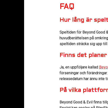
FAQ
Hur lång är spel
Speltiden för Beyond Good & E
huvudberättelsen på omkring 
speltiden sträcka sig upp til
Finns det planer 
Ja, en uppföljare kallad
Beyo
förseningar och förändringar.
releasedatum har ännu inte ti
På vilka plattfo
Beyond Good & Evil finns till
Spelet kan spelas på PlaySta