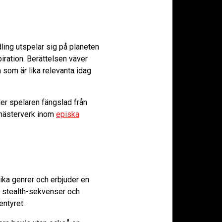
ling utspelar sig på planeten
iration. Berättelsen väver
som är lika relevanta idag
er spelaren fängslad från
t mästerverk inom
episka
ika genrer och erbjuder en
l stealth-sekvenser och
entyret.