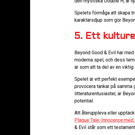
den mystiska Double H, är hj
Spelets förmåga att skapa tro
karaktärsdjup som gör Beyond 
5. Ett kulture
Beyond Good & Evil har med 
moderna spel, och dess teman
är som att ta del av en viktig
Spelet är ett perfekt exempe
provocera tankar på samma gå
litteraturentusiaster, är Bey
potential.
Att återuppleva eller upptäck
Plague Tale: Innocence med 
& Evil står som ett testament