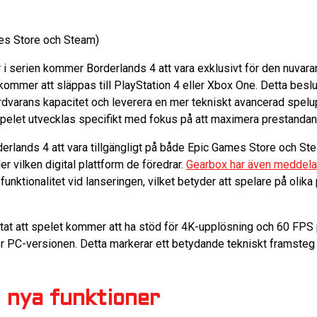
es Store och Steam)
itlar i serien kommer Borderlands 4 att vara exklusivt för den nuva
e kommer att släppas till PlayStation 4 eller Xbox One. Detta beslu
 hårdvarans kapacitet och leverera en mer tekniskt avancerad spel
spelet utvecklas specifikt med fokus på att maximera prestandan
lands 4 att vara tillgängligt på både Epic Games Store och Stea
ler vilken digital plattform de föredrar.
Gearbox har även meddela
-funktionalitet vid lanseringen, vilket betyder att spelare på olik
tat att spelet kommer att ha stöd för 4K-upplösning och 60 FPS
för PC-versionen. Detta markerar ett betydande tekniskt framsteg 
 nya funktioner