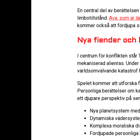
En central del av berättelsen
limbotillstånd.
Ava, som är lär
kommer också att fördjupa sig
Nya fiender och 
I centrum för konflikten står
mekaniserad alienras. Under 
världsomvälvande katastrof h
Spelet kommer att utforska f
Personliga berättelser om k
ett djupare perspektiv på ser
Nya planetsystem med
Dynamiska vädersyste
Komplexa moraliska d
Fördjupade personliga b