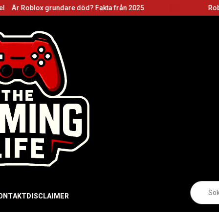
 grundare död? Fakta från 2025
Roblox grundare:
Sö
eft
ONTAKT
DISCLAIMER