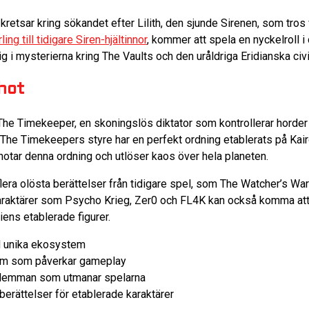
 kretsar kring sökandet efter Lilith, den sjunde Sirenen, som tros 
ling till tidigare Siren-hjältinnor
, kommer att spela en nyckelroll 
 i mysterierna kring The Vaults och den uråldriga Eridianska civi
hot
 The Timekeeper, en skoningslös diktator som kontrollerar horder 
The Timekeepers styre har en perfekt ordning etablerats på Kai
otar denna ordning och utlöser kaos över hela planeten.
lera olösta berättelser från tidigare spel, som The Watcher’s Wa
araktärer som Psycho Krieg, Zer0 och FL4K kan också komma att u
iens etablerade figurer.
 unika ekosystem
m som påverkar gameplay
ilemman som utmanar spelarna
erättelser för etablerade karaktärer