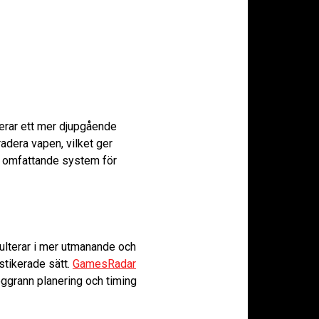
cerar ett mer djupgående
adera vapen, vilket ger
t omfattande system för
sulterar i mer utmanande och
stikerade sätt.
GamesRadar
oggrann planering och timing