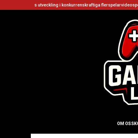
ers utveckling i konkurrenskraftiga flerspelarvideospel
Är Roblox
OM OSS
K