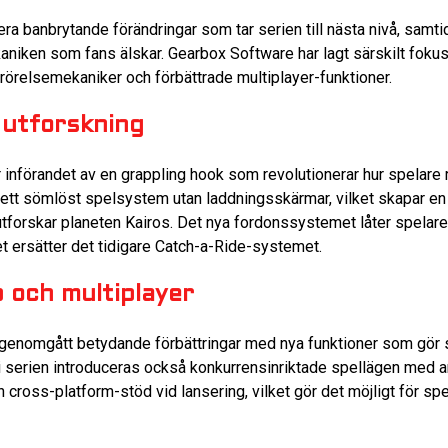
era banbrytande förändringar som tar serien till nästa nivå, samt
niken som fans älskar. Gearbox Software har lagt särskilt foku
örelsemekaniker och förbättrade multiplayer-funktioner.
 utforskning
 införandet av en grappling hook som revolutionerar hur spelare r
 ett sömlöst spelsystem utan laddningsskärmar, vilket skapar e
tforskar planeten Kairos. Det nya fordonssystemet låter spelare 
et ersätter det tidigare Catch-a-Ride-systemet.
 och multiplayer
 genomgått betydande förbättringar med nya funktioner som gör
i serien introduceras också konkurrensinriktade spellägen med a
 cross-platform-stöd vid lansering, vilket gör det möjligt för spel