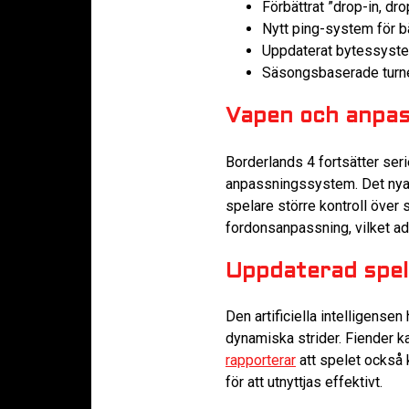
Förbättrat ”drop-in, dr
Nytt ping-system för b
Uppdaterat bytessyste
Säsongsbaserade turne
Vapen och anpa
Borderlands 4 fortsätter ser
anpassningssystem. Det nya v
spelare större kontroll över 
fordonsanpassning, vilket add
Uppdaterad spe
Den artificiella intelligens
dynamiska strider. Fiender k
rapporterar
att spelet också 
för att utnyttjas effektivt.