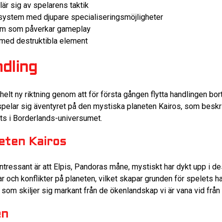
är sig av spelarens taktik
system med djupare specialiseringsmöjligheter
m som påverkar gameplay
r med destruktibla element
dling
 helt ny riktning genom att för första gången flytta handlingen bo
tspelar sig äventyret på den mystiska planeten Kairos, som besk
kts i Borderlands-universumet.
neten Kairos
intressant är att Elpis, Pandoras måne, mystiskt har dykt upp i 
 och konflikter på planeten, vilket skapar grunden för spelets ha
som skiljer sig markant från de ökenlandskap vi är vana vid från t
en