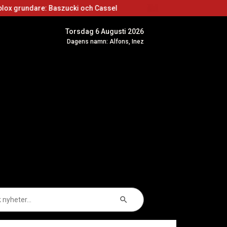
 Baszucki och Cassel
Roblox skapare: Börja sk
Torsdag 6 Augusti 2026
Dagens namn: Alfons, Inez
Sökknapp
k
er: