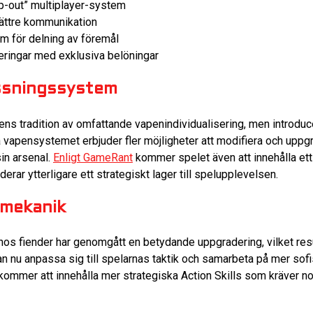
op-out” multiplayer-system
ättre kommunikation
m för delning av föremål
ringar med exklusiva belöningar
ssningssystem
iens tradition av omfattande vapenindividualisering, men introdu
apensystemet erbjuder fler möjligheter att modifiera och uppgr
sin arsenal.
Enligt GameRant
kommer spelet även att innehålla et
erar ytterligare ett strategiskt lager till spelupplevelsen.
lmekanik
en hos fiender har genomgått en betydande uppgradering, vilket re
an nu anpassa sig till spelarnas taktik och samarbeta på mer sofi
kommer att innehålla mer strategiska Action Skills som kräver n