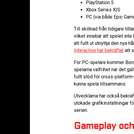
PlayStation 5
Xbox Series X|S
PC (via både Epic Gam
Till skillnad från tidigare t
vilket innebär att spelet int
att fullt ut utnyttja den nya
Interactive har bekräftat
att 
För PC-spelare kommer Border
spelarna valfrihet när det gäl
fullt stöd för cross-platform
kunna spela tillsammans.
Utvecklarna har också bekräf
utökade grafikinställningar 
serien.
Gameplay och