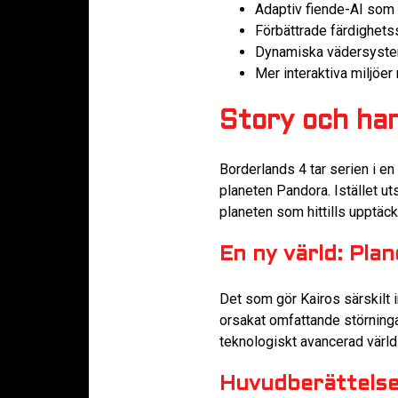
Adaptiv fiende-AI som l
Förbättrade färdighets
Dynamiska vädersyste
Mer interaktiva miljöe
Story och han
Borderlands 4 tar serien i en
planeten Pandora. Istället u
planeten som hittills upptäc
En ny värld: Pla
Det som gör Kairos särskilt 
orsakat omfattande störningar
teknologiskt avancerad värld 
Huvudberättels