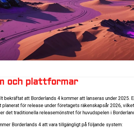
m och plattformar
llt bekräftat att Borderlands 4 kommer att lanseras under 2025. 
et planerat för release under företagets räkenskapsår 2026, vilke
jer det traditionella releasemönstret för huvudspelen i Borderlan
mmer Borderlands 4 att vara tillgängligt på följande system: