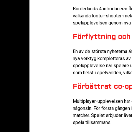
Borderlands 4 introducerar fl
välkända looter-shooter-meka
spelupplevelsen genom nya r
Förflyttning och
En av de största nyheterna är
nya verktyg kompletteras av
spelupplevelse när spelare u
som helst i spelvärlden, vilk
Förbättrat co-op
Multiplayer-upplevelsen har
någonsin. För första gången 
matcher. Spelet erbjuder även
spela tillsammans.