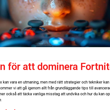
n för att dominera Fortni
x kan vara en utmaning, men med rätt strategier och tekniker kan
kommer vi att gå igenom allt från grundläggande tips till avancerad
r också att täcka vanliga misstag att undvika och hur du kan opt
e.