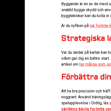
Byggande är en av de mest un
snabbt bygga skydd och anvä
byggtekniker kan du kolla in 
Är du nyfiken på
när fortnite
Strategiska l
Var du landar på kartan kan h
vilket ger dig en bättre start
artikel om
hur många som spe
Förbättra din
Att ha bra precision och träff
noggrant. Använd träningsläge
spelupplevelse i Ordlig, läs
världens bästa fortnite sp