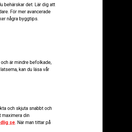
 behärskar det. Lär dig att
dare. För mer avancerade
cker några byggtips.
t och är mindre befolkade,
platserna, kan du läsa vår
sikta och skjuta snabbt och
tt maximera din
dlig se
. När man tittar på