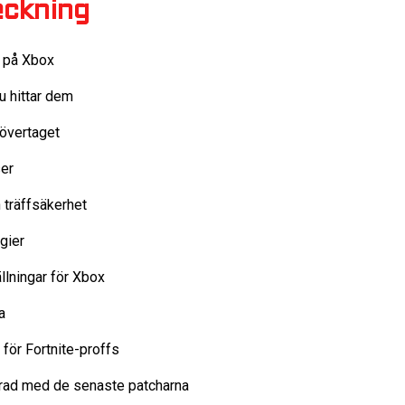
eckning
e på Xbox
u hittar dem
 övertaget
ser
h träffsäkerhet
gier
ällningar för Xbox
a
 för Fortnite-proffs
terad med de senaste patcharna