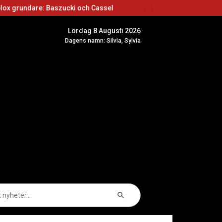
aszucki och Cassel
Roblox skapare: Börja skapa
Lördag 8 Augusti 2026
Dagens namn: Silvia, Sylvia
Sökknapp
k
er: