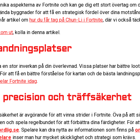
ika aspekterna av Fortnite och kan ge dig ett stort övertag om du
nda byggnader för att få en strategisk fördel över dina motstån
vår artikel om
hur du får tag på Chun-Li i Fortnite
, där vi också tä
 kom ut
, kolla in denna artikel.
andningsplatser
a en stor inverkan på din överlevnad. Vissa platser har bättre loo
. För att få en bättre förståelse för kartan och de bästa landnings
lar Fortnite idag
.
 precision och träffsäkerhet
säkerhet är avgörande för att vinna strider i Fortnite. Öva på att 
n och spela regelbundet för att förbättra dina färdigheter. För a
ordlig.se
. Spelare kan dra nytta av informationen som finns på
or
elare
inser man hur mycket skicklighet och strategi som krävs.