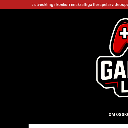
s utveckling i konkurrenskraftiga flerspelarvideospel
Är Roblox gr
OM OSS
K