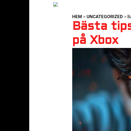
HEM
>
UNCATEGORIZED
>
B
Bästa tip
på Xbox