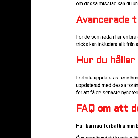
om dessa misstag kan du undv
Avancerade ti
För de som redan har en bra g
tricks kan inkludera allt från
Hur du hålle
Fortnite uppdateras regelbun
uppdaterad med dessa förändr
för att få de senaste nyhete
FAQ om att d
Hur kan jag förbättra min 