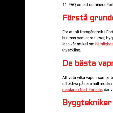
11. FAQ om att dominera For
Förstå grunde
För att bli framgångsrik i Fo
hur man samlar resurser, bygg
läsa vår artikel om
hemlighet
utveckling.
De bästa vap
Att veta vilka vapen som är b
effektiva på nära håll medan 
mästare i Nerf Fortnite
, där 
Byggtekniker