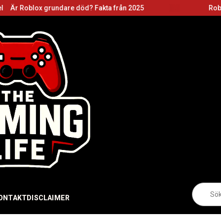
undare död? Fakta från 2025
Roblox grundare: B
Sö
eft
ONTAKT
DISCLAIMER