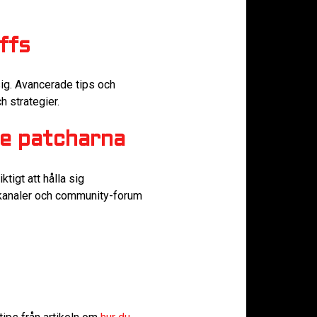
ffs
sig. Avancerade tips och
h strategier.
te patcharna
tigt att hålla sig
e-kanaler och community-forum