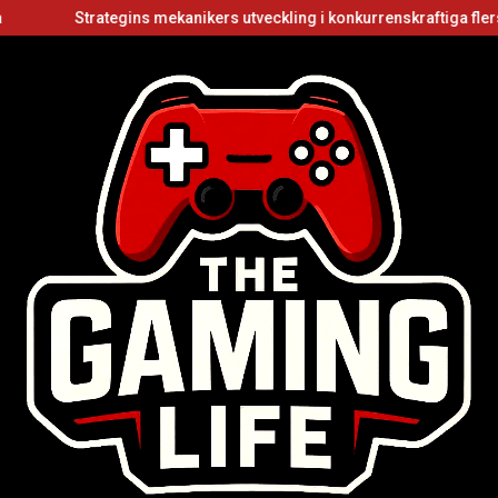
Strategins mekanikers utveckling i konkurrenskraftiga flerspelarvid