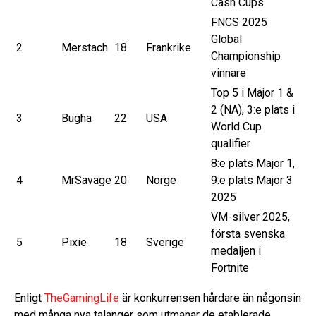
Cash Cups
FNCS 2025
Global
2
Merstach
18
Frankrike
Championship
vinnare
Top 5 i Major 1 &
2 (NA), 3:e plats i
3
Bugha
22
USA
World Cup
qualifier
8:e plats Major 1,
4
MrSavage
20
Norge
9:e plats Major 3
2025
VM-silver 2025,
första svenska
5
Pixie
18
Sverige
medaljen i
Fortnite
Enligt
TheGamingLife
är konkurrensen hårdare än någonsin
med många nya talanger som utmanar de etablerade