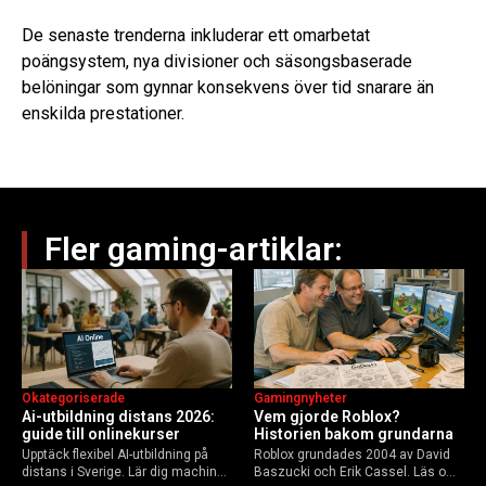
De senaste trenderna inkluderar ett omarbetat
poängsystem, nya divisioner och säsongsbaserade
belöningar som gynnar konsekvens över tid snarare än
enskilda prestationer.
Fler gaming-artiklar:
Okategoriserade
Gamingnyheter
Ai-utbildning distans 2026:
Vem gjorde Roblox?
guide till onlinekurser
Historien bakom grundarna
Upptäck flexibel AI-utbildning på
Roblox grundades 2004 av David
distans i Sverige. Lär dig machine
Baszucki och Erik Cassel. Läs om