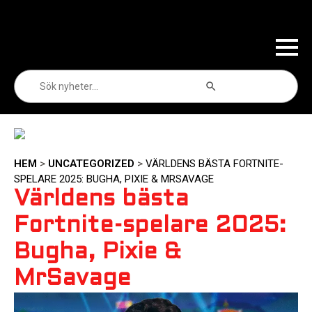
Sökknapp
Sök
efter:
HEM
>
UNCATEGORIZED
>
VÄRLDENS BÄSTA FORTNITE-
SPELARE 2025: BUGHA, PIXIE & MRSAVAGE
Världens bästa
Fortnite-spelare 2025:
Bugha, Pixie &
MrSavage