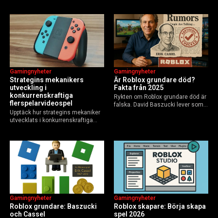
learning, etik och Python via KTH,
deras roller, historien från
Elements of AI och fler plattformar.
GoBlocks till 85 miljoner dagliga
Guide för nybörjare och
användare 2025, och vad som
yrkesverksamma som vill bygga…
händer inför 2026.
Gamingnyheter
Gamingnyheter
Strategins mekanikers
Är Roblox grundare död?
utveckling i
Fakta från 2025
konkurrenskraftiga
Rykten om Roblox grundare död är
flerspelarvideospel
falska. David Baszucki lever som
Upptäck hur strategins mekaniker
VD, Erik Cassel dog 2013. Här är
utvecklats i konkurrenskraftiga
sanningen, faktakoll och Roblox
flerspelarspel – från klassiska RTS
framtid inför 2026 – med tips mot
till dagens dynamiska meta och
hoax.
AI-drivna innovationer.
Gamingnyheter
Gamingnyheter
Roblox grundare: Baszucki
Roblox skapare: Börja skapa
och Cassel
spel 2026