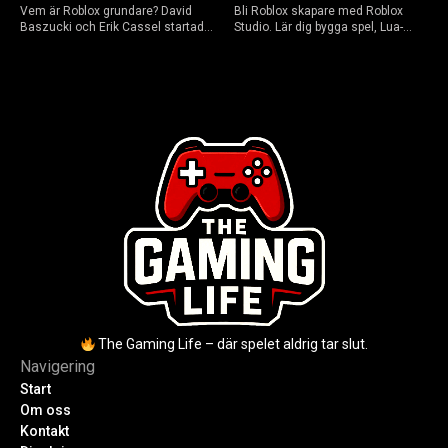
Vem är Roblox grundare? David
Bli Roblox skapare med Roblox
Baszucki och Erik Cassel startade
Studio. Lär dig bygga spel, Lua-
2004. Baszucki leder som VD
scripta och tjäna Robux utan
2025, Cassel avled 2013. Historia,
kodkunskaper. Steg-för-steg-guide
rykten om död och aktuella
för nybörjare inför 2026-
utmaningar.
uppdateringar.
The Gaming Life – där spelet aldrig tar slut.
Navigering
Start
Om oss
Kontakt