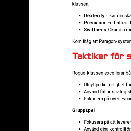
klassen:
Dexterity
: Ökar din sk
Precision
: Förbättrar 
Swiftness
: Ökar din r
Kom ihåg att Paragon-systemet
Taktiker för 
Rogue-klassen excellerar båd
Utnyttja din rörlighet för
Använd fällor strategisk
Fokusera på överlevna
Gruppspel
:
Fokusera på att levere
Använd dina kontrollfö