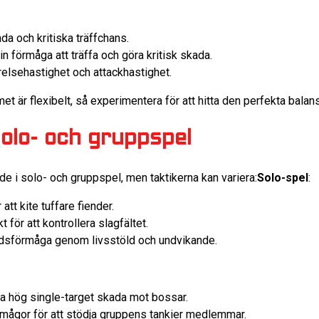
ada och kritiska träffchans.
din förmåga att träffa och göra kritisk skada.
örelsehastighet och attackhastighet.
 är flexibelt, så experimentera för att hitta den perfekta balanse
solo- och gruppspel
e i solo- och gruppspel, men taktikerna kan variera:
Solo-spel
:
 att kite tuffare fiender.
t för att kontrollera slagfältet.
dsförmåga genom livsstöld och undvikande.
ra hög single-target skada mot bossar.
rmågor för att stödja gruppens tankier medlemmar.