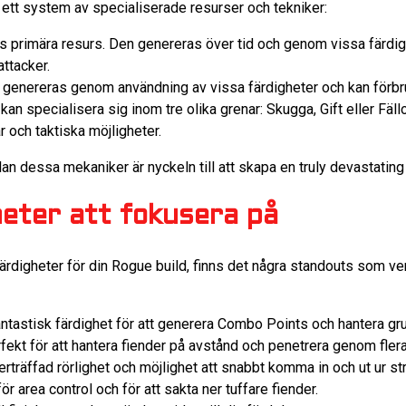
 ett system av specialiserade resurser och tekniker:
s primära resurs. Den genereras över tid och genom vissa färdigh
attacker.
 genereras genom användning av vissa färdigheter och kan förbruk
kan specialisera sig inom tre olika grenar: Skugga, Gift eller Fäl
r och taktiska möjligheter.
n dessa mekaniker är nyckeln till att skapa en truly devastating
eter att fokusera på
 färdigheter för din Rogue build, finns det några standouts som ve
fantastisk färdighet för att generera Combo Points och hantera gru
rfekt för att hantera fiender på avstånd och penetrera genom flera
erträffad rörlighet och möjlighet att snabbt komma in och ut ur str
för area control och för att sakta ner tuffare fiender.