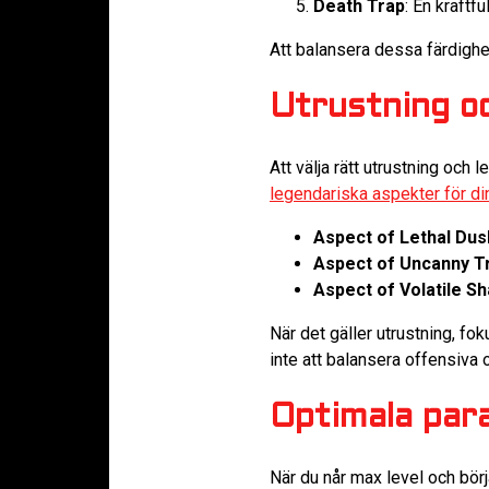
Death Trap
: En kraftfu
Att balansera dessa färdighe
Utrustning o
Att välja rätt utrustning och
legendariska aspekter för d
Aspect of Lethal Dus
Aspect of Uncanny T
Aspect of Volatile S
När det gäller utrustning, fo
inte att balansera offensiva o
Optimala par
När du når max level och börj