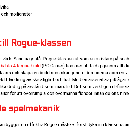
dvika
 och möjligheter
till Rogue-klassen
la värld Sanctuary står Rogue-klassen ut som en mästare på snab
 Diablo 4 Rogue build
(PC Gamer) kommer att ta dig genom allt du 
klass och skapa en build som skär genom demonerna som en v
ekt blandning av skicklighet och list. Med en arsenal av pilbågar
ika dödlig på avstånd som i närstrid. Det som verkligen definie
h fällor för att överrumpla och övermanna fiender innan de ens hinn
e spelmekanik
 man bygger en effektiv Rogue måste vi först dyka in i klassens 