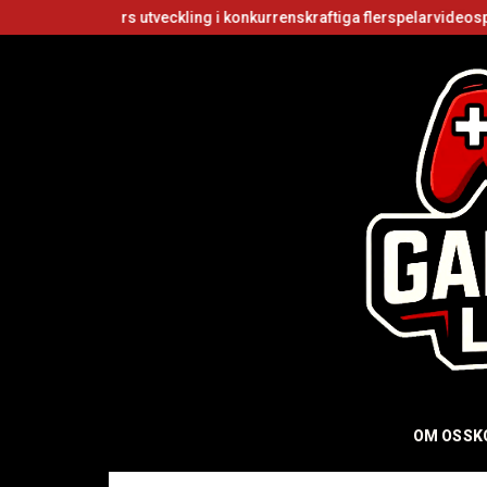
ers utveckling i konkurrenskraftiga flerspelarvideospel
Är Roblox
OM OSS
K