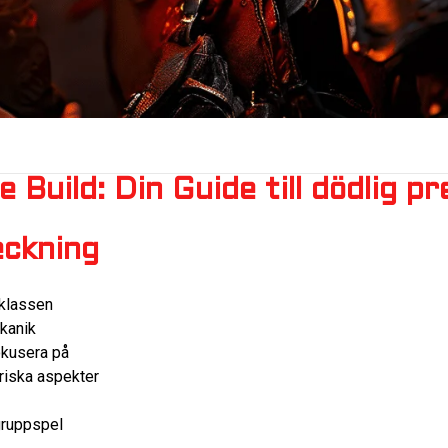
 Build: Din Guide till dödlig pr
eckning
-klassen
kanik
okusera på
riska aspekter
gruppspel