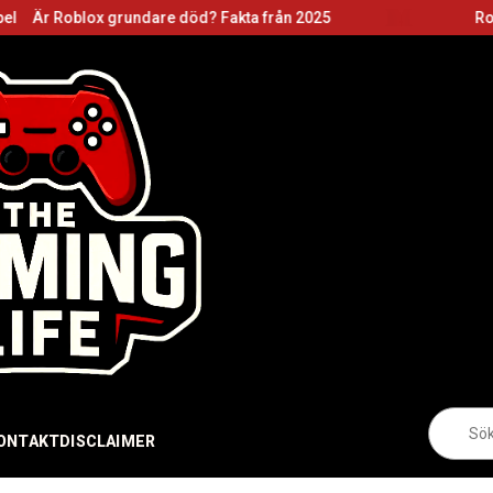
 grundare död? Fakta från 2025
Roblox grundare:
Sö
eft
ONTAKT
DISCLAIMER