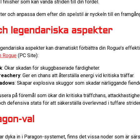
ll finisher som kan vända striden till din fördel.
ter och anpassa dem efter din spelstil är nyckeln till en framgån
ch legendariska aspekter
 legendariska aspekter kan dramatiskt förbättra din Rogue’s effekti
in Rogue
(PC Site):
k
: Ökar skadan för skuggbaserade färdigheter.
reachery
: Ger en chans att återställa energi vid kritiska träffar.
hadows
: Skapar explosiva skuggor som skadar närliggande fiende
kusera på föremål som ökar din kritiska träffchans, attackhastig
ch defensiva stats för att säkerställa överlevnad i tuffare strider
agon-val
ar dyka in i Paragon-systemet, finns det vissa noder som är särs