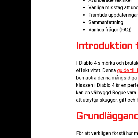
Avancerade tekniker
Vanliga misstag att un
Framtida uppdateringar
Sammanfattning
Vanliga frågor (FAQ)
Introduktion 
I Diablo 4:s mörka och bruta
effektivitet. Denna
guide till
bemästra denna mångsidiga 
klassen i Diablo 4 är en perf
kan en välbyggd Rogue vara l
att utnyttja skuggor, gift oc
Grundläggand
För att verkligen förstå hur