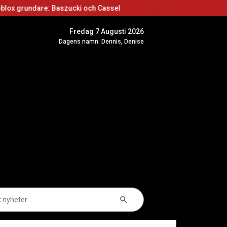
 Baszucki och Cassel
Roblox skapare: Börja sk
Fredag 7 Augusti 2026
Dagens namn: Dennis, Denise
Sökknapp
k
er: