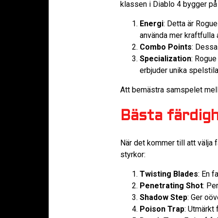
klassen i Diablo 4 bygger på
Energi
: Detta är Rogue
använda mer kraftfulla 
Combo Points
: Dessa
Specialization
: Rogue 
erbjuder unika spelstila
Att bemästra samspelet mella
Bästa färdigh
När det kommer till att välja
styrkor:
Twisting Blades
: En 
Penetrating Shot
: Pe
Shadow Step
: Ger oöv
Poison Trap
: Utmärkt 