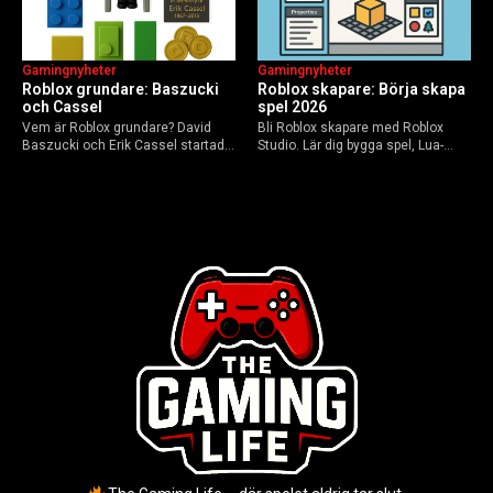
Gamingnyheter
Gamingnyheter
Roblox grundare: Baszucki
Roblox skapare: Börja skapa
och Cassel
spel 2026
Vem är Roblox grundare? David
Bli Roblox skapare med Roblox
Baszucki och Erik Cassel startade
Studio. Lär dig bygga spel, Lua-
2004. Baszucki leder som VD
scripta och tjäna Robux utan
2025, Cassel avled 2013. Historia,
kodkunskaper. Steg-för-steg-guide
rykten om död och aktuella
för nybörjare inför 2026-
utmaningar.
uppdateringar.