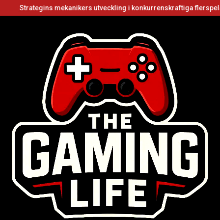
egins mekanikers utveckling i konkurrenskraftiga flerspelarvideospel