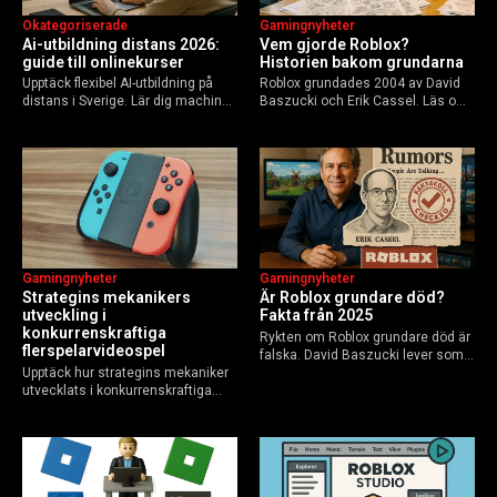
Okategoriserade
Gamingnyheter
Ai-utbildning distans 2026:
Vem gjorde Roblox?
guide till onlinekurser
Historien bakom grundarna
Upptäck flexibel AI-utbildning på
Roblox grundades 2004 av David
distans i Sverige. Lär dig machine
Baszucki och Erik Cassel. Läs om
learning, etik och Python via KTH,
deras roller, historien från
Elements of AI och fler plattformar.
GoBlocks till 85 miljoner dagliga
Guide för nybörjare och
användare 2025, och vad som
yrkesverksamma som vill bygga…
händer inför 2026.
Gamingnyheter
Gamingnyheter
Strategins mekanikers
Är Roblox grundare död?
utveckling i
Fakta från 2025
konkurrenskraftiga
Rykten om Roblox grundare död är
flerspelarvideospel
falska. David Baszucki lever som
Upptäck hur strategins mekaniker
VD, Erik Cassel dog 2013. Här är
utvecklats i konkurrenskraftiga
sanningen, faktakoll och Roblox
flerspelarspel – från klassiska RTS
framtid inför 2026 – med tips mot
till dagens dynamiska meta och
hoax.
AI-drivna innovationer.