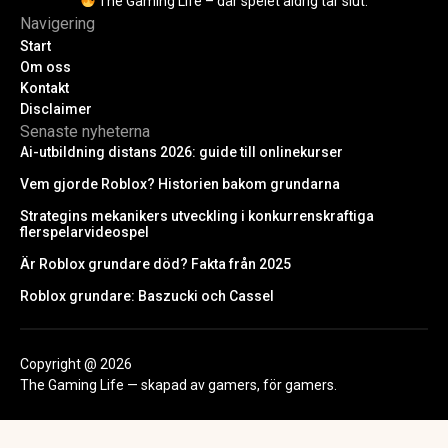
The Gaming Life – där spelet aldrig tar slut.
Navigering
Start
Om oss
Kontakt
Disclaimer
Senaste nyheterna
Ai-utbildning distans 2026: guide till onlinekurser
Vem gjorde Roblox? Historien bakom grundarna
Strategins mekanikers utveckling i konkurrenskraftiga
flerspelarvideospel
Är Roblox grundare död? Fakta från 2025
Roblox grundare: Baszucki och Cassel
Copyright @ 2026
The Gaming Life — skapad av gamers, för gamers.