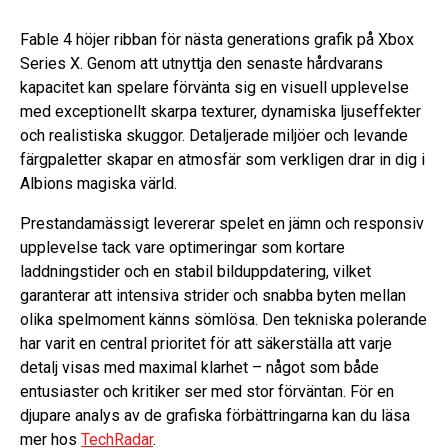
Fable 4 höjer ribban för nästa generations grafik på Xbox
Series X. Genom att utnyttja den senaste hårdvarans
kapacitet kan spelare förvänta sig en visuell upplevelse
med exceptionellt skarpa texturer, dynamiska ljuseffekter
och realistiska skuggor. Detaljerade miljöer och levande
färgpaletter skapar en atmosfär som verkligen drar in dig i
Albions magiska värld.
Prestandamässigt levererar spelet en jämn och responsiv
upplevelse tack vare optimeringar som kortare
laddningstider och en stabil bilduppdatering, vilket
garanterar att intensiva strider och snabba byten mellan
olika spelmoment känns sömlösa. Den tekniska polerande
har varit en central prioritet för att säkerställa att varje
detalj visas med maximal klarhet – något som både
entusiaster och kritiker ser med stor förväntan. För en
djupare analys av de grafiska förbättringarna kan du läsa
mer hos
TechRadar
.