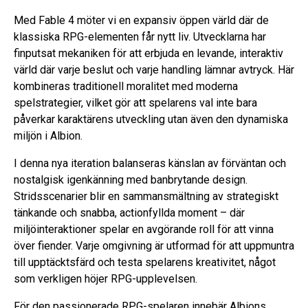
Med Fable 4 möter vi en expansiv öppen värld där de
klassiska RPG-elementen får nytt liv. Utvecklarna har
finputsat mekaniken för att erbjuda en levande, interaktiv
värld där varje beslut och varje handling lämnar avtryck. Här
kombineras traditionell moralitet med moderna
spelstrategier, vilket gör att spelarens val inte bara
påverkar karaktärens utveckling utan även den dynamiska
miljön i Albion.
I denna nya iteration balanseras känslan av förväntan och
nostalgisk igenkänning med banbrytande design.
Stridsscenarier blir en sammansmältning av strategiskt
tänkande och snabba, actionfyllda moment – där
miljöinteraktioner spelar en avgörande roll för att vinna
över fiender. Varje omgivning är utformad för att uppmuntra
till upptäcktsfärd och testa spelarens kreativitet, något
som verkligen höjer RPG-upplevelsen.
För den passionerade RPG-spelaren innebär Albions