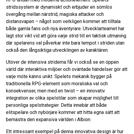
stridssystem är dynamiskt och erbjuder en sömlös
övergång mellan närstrid, magiska attacker och
distansvapen – något som verkligen kommer att tilltala
både gamla fans och nya äventyrare. Utvecklarteamet har
lagt stor vikt vid att göra varje strid till en taktisk utmaning
där spelarens val påverkar inte bara tempot i striden utan
också den långsiktiga utvecklingen av karaktären.
Utöver de intensiva striderna får vi också se en öppen
värld där interaktiva miljöer och oväntade händelser gör att
varje möte känns unikt. Spelets mekanik bygger på
traditionella RPG-element som moraliska val och
konsekvenser, men med en twist – en innovativ
integration av olika spelstilar som skapar möjlighet till
personliga spelstrategier. Detta innebär att både
elitspelare och nybörjare kommer att hitta egna sätt att
bemästra den expansiva världen i Albion.
Ett intressant exempel på denna innovativa design är hur