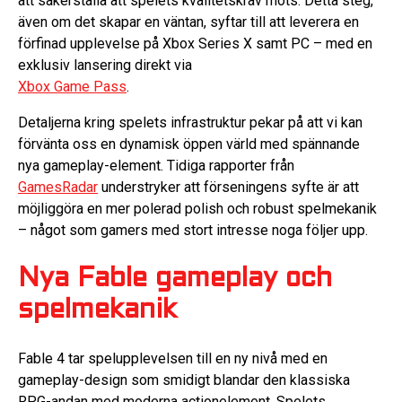
att säkerställa att spelets kvalitetskrav möts. Detta steg,
även om det skapar en väntan, syftar till att leverera en
förfinad upplevelse på Xbox Series X samt PC – med en
exklusiv lansering direkt via
Xbox Game Pass
.
Detaljerna kring spelets infrastruktur pekar på att vi kan
förvänta oss en dynamisk öppen värld med spännande
nya gameplay-element. Tidiga rapporter från
GamesRadar
understryker att förseningens syfte är att
möjliggöra en mer polerad polish och robust spelmekanik
– något som gamers med stort intresse noga följer upp.
Nya Fable gameplay och
spelmekanik
Fable 4 tar spelupplevelsen till en ny nivå med en
gameplay-design som smidigt blandar den klassiska
RPG-andan med moderna actionelement. Spelets