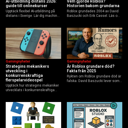
Ai-utbildning distans 2026:
Vem gjorde Roblox?
guide till onlinekurser
Historien bakom grundarna
Upptäck flexibel AI-utbildning på
Roblox grundades 2004 av David
distans i Sverige. Lär dig machine
Baszucki och Erik Cassel. Läs om
learning, etik och Python via KTH,
deras roller, historien från
Elements of AI och fler plattformar.
GoBlocks till 85 miljoner dagliga
Guide för nybörjare och
användare 2025, och vad som
yrkesverksamma som vill bygga…
händer inför 2026.
Gamingnyheter
Gamingnyheter
Strategins mekanikers
Är Roblox grundare död?
utveckling i
Fakta från 2025
konkurrenskraftiga
Rykten om Roblox grundare död är
flerspelarvideospel
falska. David Baszucki lever som
Upptäck hur strategins mekaniker
VD, Erik Cassel dog 2013. Här är
utvecklats i konkurrenskraftiga
sanningen, faktakoll och Roblox
flerspelarspel – från klassiska RTS
framtid inför 2026 – med tips mot
till dagens dynamiska meta och
hoax.
AI-drivna innovationer.