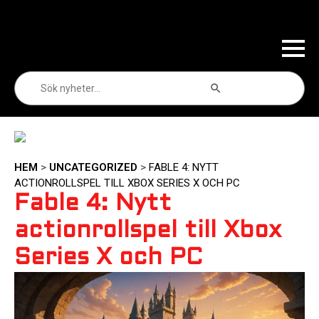
Sökknapp
Sök
efter:
HEM
>
UNCATEGORIZED
>
FABLE 4: NYTT
ACTIONROLLSPEL TILL XBOX SERIES X OCH PC
Fable 4: Nytt
actionrollspel till Xbox
Series X och PC