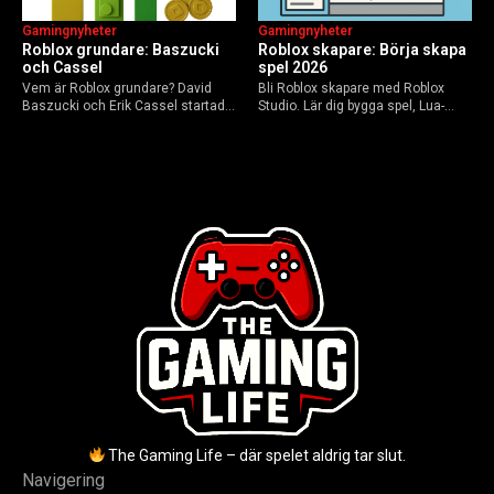
Gamingnyheter
Gamingnyheter
Roblox grundare: Baszucki
Roblox skapare: Börja skapa
och Cassel
spel 2026
Vem är Roblox grundare? David
Bli Roblox skapare med Roblox
Baszucki och Erik Cassel startade
Studio. Lär dig bygga spel, Lua-
2004. Baszucki leder som VD
scripta och tjäna Robux utan
2025, Cassel avled 2013. Historia,
kodkunskaper. Steg-för-steg-guide
rykten om död och aktuella
för nybörjare inför 2026-
utmaningar.
uppdateringar.
The Gaming Life – där spelet aldrig tar slut.
Navigering