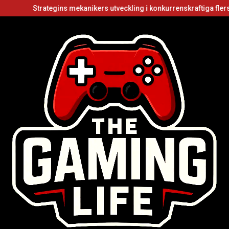
Strategins mekanikers utveckling i konkurrenskraftiga flerspelarvid