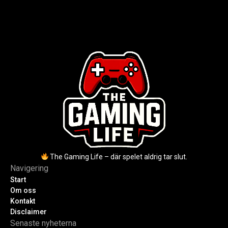
2004. Baszucki leder som VD
scripta och tjäna Robux utan
2025, Cassel avled 2013. Historia,
kodkunskaper. Steg-för-steg-guide
rykten om död och aktuella
för nybörjare inför 2026-
utmaningar.
uppdateringar.
The Gaming Life – där spelet aldrig tar slut.
Navigering
Start
Om oss
Kontakt
Disclaimer
Senaste nyheterna