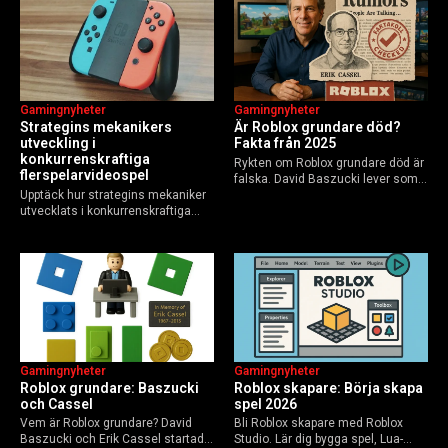
yrkesverksamma som vill bygga…
händer inför 2026.
Gamingnyheter
Gamingnyheter
Strategins mekanikers
Är Roblox grundare död?
utveckling i
Fakta från 2025
konkurrenskraftiga
Rykten om Roblox grundare död är
flerspelarvideospel
falska. David Baszucki lever som
Upptäck hur strategins mekaniker
VD, Erik Cassel dog 2013. Här är
utvecklats i konkurrenskraftiga
sanningen, faktakoll och Roblox
flerspelarspel – från klassiska RTS
framtid inför 2026 – med tips mot
till dagens dynamiska meta och
hoax.
AI-drivna innovationer.
Gamingnyheter
Gamingnyheter
Roblox grundare: Baszucki
Roblox skapare: Börja skapa
och Cassel
spel 2026
Vem är Roblox grundare? David
Bli Roblox skapare med Roblox
Baszucki och Erik Cassel startade
Studio. Lär dig bygga spel, Lua-