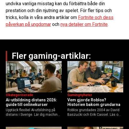
undvika vanliga misstag kan du förbättra både din
prestation och din njutning av spelet. För fler tips och
tricks, kolla in våra andra artiklar om
Fortnite och dess
påverkan på ungdomar
och
nya detaljer om Fortnite
.
Fler gaming-artiklar:
Okategoriserade
Gamingnyheter
Ai-utbildning distans 2026:
Vem gjorde Roblox?
guide till onlinekurser
Historien bakom grundarna
Upptäck flexibel AI-utbildning på
Roblox grundades 2004 av David
distans i Sverige. Lär dig machine
Baszucki och Erik Cassel. Läs om
learning, etik och Python via KTH,
deras roller, historien från
Elements of AI och fler plattformar.
GoBlocks till 85 miljoner dagliga
Guide för nybörjare och
användare 2025, och vad som