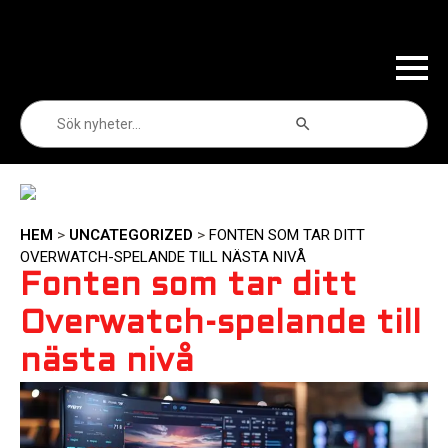
Sökknapp
Sök
efter:
HEM
>
UNCATEGORIZED
>
FONTEN SOM TAR DITT
OVERWATCH-SPELANDE TILL NÄSTA NIVÅ
Fonten som tar ditt
Overwatch-spelande till
nästa nivå