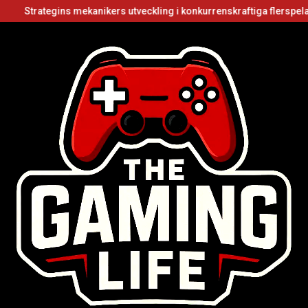
gins mekanikers utveckling i konkurrenskraftiga flerspelarvideospel