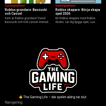
Gamingnyheter
Gamingnyheter
Roblox grundare: Baszucki
Roblox skapare: Börja skapa
och Cassel
spel 2026
Vem är Roblox grundare? David
Bli Roblox skapare med Roblox
Baszucki och Erik Cassel startade
Studio. Lär dig bygga spel, Lua-
2004. Baszucki leder som VD
scripta och tjäna Robux utan
2025, Cassel avled 2013. Historia,
kodkunskaper. Steg-för-steg-guide
rykten om död och aktuella
för nybörjare inför 2026-
utmaningar.
uppdateringar.
The Gaming Life – där spelet aldrig tar slut.
Navigering