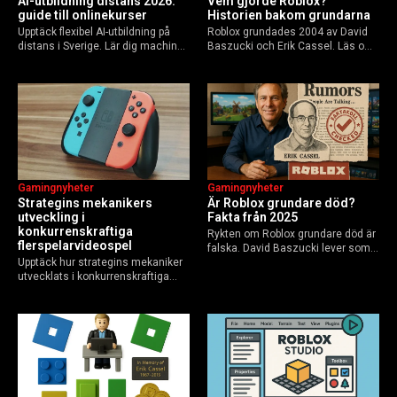
Ai-utbildning distans 2026:
Vem gjorde Roblox?
guide till onlinekurser
Historien bakom grundarna
Upptäck flexibel AI-utbildning på
Roblox grundades 2004 av David
distans i Sverige. Lär dig machine
Baszucki och Erik Cassel. Läs om
learning, etik och Python via KTH,
deras roller, historien från
Elements of AI och fler plattformar.
GoBlocks till 85 miljoner dagliga
Guide för nybörjare och
användare 2025, och vad som
yrkesverksamma som vill bygga…
händer inför 2026.
Gamingnyheter
Gamingnyheter
Strategins mekanikers
Är Roblox grundare död?
utveckling i
Fakta från 2025
konkurrenskraftiga
Rykten om Roblox grundare död är
flerspelarvideospel
falska. David Baszucki lever som
Upptäck hur strategins mekaniker
VD, Erik Cassel dog 2013. Här är
utvecklats i konkurrenskraftiga
sanningen, faktakoll och Roblox
flerspelarspel – från klassiska RTS
framtid inför 2026 – med tips mot
till dagens dynamiska meta och
hoax.
AI-drivna innovationer.