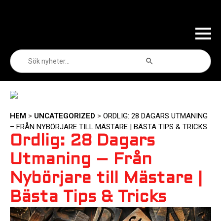
Sökknapp
Sök
efter:
HEM
>
UNCATEGORIZED
>
ORDLIG: 28 DAGARS UTMANING
– FRÅN NYBÖRJARE TILL MÄSTARE | BÄSTA TIPS & TRICKS
Ordlig: 28 Dagars
Utmaning – Från
Nybörjare till Mästare |
Bästa Tips & Tricks