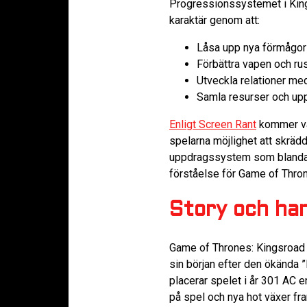
Progressionssystemet i Kings
karaktär genom att:
Låsa upp nya förmågor 
Förbättra vapen och ru
Utveckla relationer med
Samla resurser och upp
Enligt Screen Rant
kommer var
spelarna möjlighet att skräd
uppdragssystem som blandar
förståelse för Game of Thro
Story och han
Game of Thrones: Kingsroad u
sin början efter den ökända 
placerar spelet i år 301 AC 
på spel och nya hot växer fr