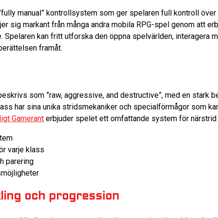
fully manual” kontrollsystem som ger spelaren full kontroll över 
ljer sig markant från många andra mobila RPG-spel genom att erb
Spelaren kan fritt utforska den öppna spelvärlden, interagera 
berättelsen framåt.
eskrivs som ”raw, aggressive, and destructive”, med en stark b
klass har sina unika stridsmekaniker och specialförmågor som ka
ligt Gamerant
erbjuder spelet ett omfattande system för närstrid
stem
ör varje klass
h parering
smöjligheter
ling och progression