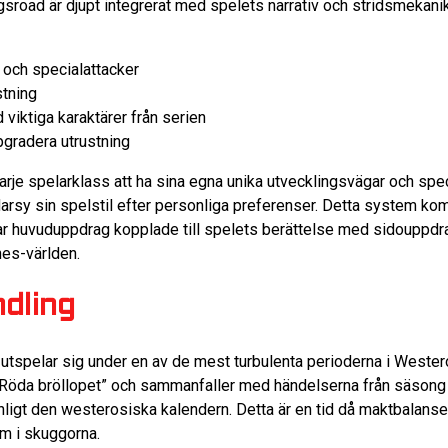
road är djupt integrerat med spelets narrativ och stridsmekanik
och specialattacker
stning
 viktiga karaktärer från serien
gradera utrustning
je spelarklass att ha sina egna unika utvecklingsvägar och specia
darsy sin spelstil efter personliga preferenser. Detta system ko
 huvuduppdrag kopplade till spelets berättelse med sidouppdr
nes-världen.
dling
tspelar sig under en av de mest turbulenta perioderna i Westero
”Röda bröllopet” och sammanfaller med händelserna från säsong 
enligt den westerosiska kalendern. Detta är en tid då maktbalanse
am i skuggorna.