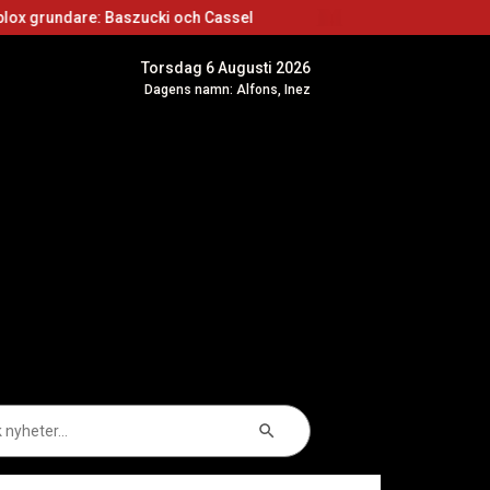
 Baszucki och Cassel
Roblox skapare: Börja sk
Torsdag 6 Augusti 2026
Dagens namn: Alfons, Inez
Sökknapp
k
er: