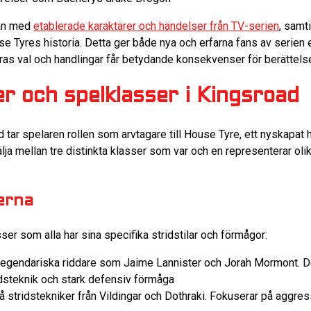
man med
etablerade karaktärer och händelser från TV-serien
, samt
 Tyres historia. Detta ger både nya och erfarna fans av serien e
as val och handlingar får betydande konsekvenser för berättels
r och spelklasser i Kingsroad
 tar spelaren rollen som arvtagare till House Tyre, ett nyskapat
lja mellan tre distinkta klasser som var och en representerar ol
erna
sser som alla har sina specifika stridstilar och förmågor:
 legendariska riddare som Jaime Lannister och Jorah Mormont. D
dsteknik och stark defensiv förmåga
 stridstekniker från Vildingar och Dothraki. Fokuserar på aggres