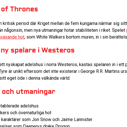
e of Thrones
en kritisk period där Kriget mellan de fem kungarna närmar sig sit
än någonsin, men nya utmaningar hotar stabiliteten i riket. Spelet
mväxande hot
, som White Walkers bortom muren, in i sin berättels
ny spelare i Westeros
ett nyskapat adelshus i norra Westeros, kastas spelaren in i ett po
Tyre är unikt eftersom det inte existerar i George R.R. Martins urs
sitt eget öde i denna välkända värld.
r och utmaningar
 etablerade adelshus
ers och övernaturliga hot
a karaktärer som Jon Snow och Jaime Lannister
arelser som Daenerys drake Drogon