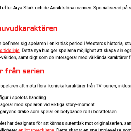
 efter Arya Stark och de Ansiktslösa männen. Specialiserad på
huvudkaraktären
 befinner sig spelaren i en kritisk period i Westeros historia, st
s tidslinje
. Detta nya hus ger spelarna möjlighet att skapa sin e
ärlden, samtidigt som de interagerar med välkända karaktärer fr
r från serien
elaren att möta flera ikoniska karaktärer från TV-serien, inklus
igur i spelets handling
ragerar med spelaren vid viktiga story-moment
aryens drake som spelar en betydande roll i berättelsen
elet har designats för att kännas autentisk mot originalserien, s
öjligheter
enligt utvecklarna
. Detta skapar en spelupplevelse so