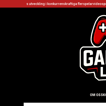
kers utveckling i konkurrenskraftiga flerspelarvideospel
Är Roblox
OM OSS
K