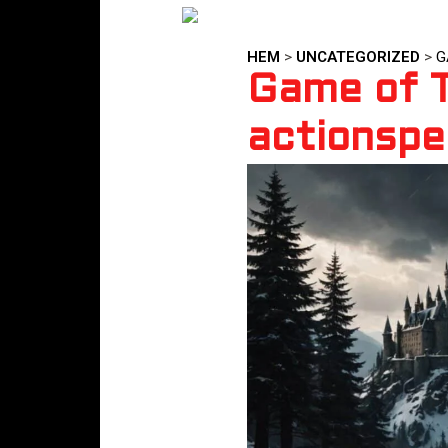
HEM
>
UNCATEGORIZED
>
G
Game of T
actionspe