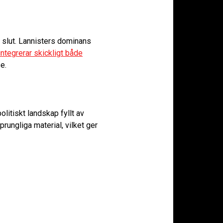
t slut. Lannisters dominans
integrerar skickligt både
e.
litiskt landskap fyllt av
prungliga material, vilket ger