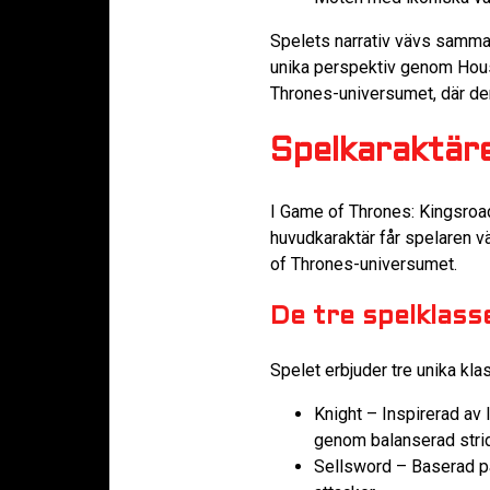
Spelets narrativ vävs sam
unika perspektiv genom House
Thrones-universumet, där der
Spelkaraktäre
I Game of Thrones: Kingsroad
huvudkaraktär får spelaren vä
of Thrones-universumet.
De tre spelklass
Spelet erbjuder tre unika kla
Knight – Inspirerad av
genom balanserad stri
Sellsword – Baserad på