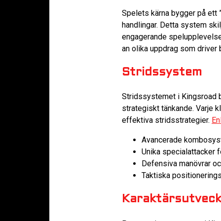
Spelets kärna bygger på ett ”
handlingar. Detta system ski
engagerande spelupplevelse. 
an olika uppdrag som driver 
Stridssystem
Stridssystemet i Kingsroad b
strategiskt tänkande. Varje 
effektiva stridsstrategier.
En
Avancerade kombosy
Unika specialattacker f
Defensiva manövrar oc
Taktiska positionering
Karaktärsutveck