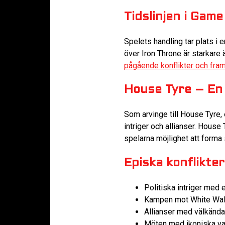
Tidslinjen i Gam
Spelets handling tar plats i 
över Iron Throne är starkare 
pågående konflikter och fra
House Tyre – En 
Som arvinge till House Tyre, 
intriger och allianser. House 
spelarna möjlighet att forma 
Episka konflikte
Politiska intriger med
Kampen mot White Walk
Allianser med välkänd
Möten med ikoniska v