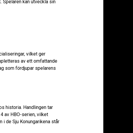
. Spelaren kan utveckla sin
liseringar, vilket ger
mpletteras av ett omfattande
ag som fördjupar spelarens
s historia. Handlingen tar
4 av HBO-serien, vilket
n i de Sju Konungarikena står