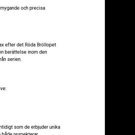
 smygande och precisa
rax efter det Röda Bröllopet
gen berättelse inom den
ån serien.
ive:
amtidigt som de erbjuder unika
m både respekterar