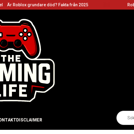
 grundare död? Fakta från 2025
Roblox grundare:
Sö
eft
ONTAKT
DISCLAIMER