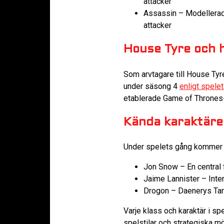
attacker
Assassin – Modellerad
attacker
House Tyre och 
Som arvtagare till House Tyre
under säsong 4
enligt spelet
etablerade Game of Thrones-v
Kända karaktäre
Under spelets gång kommer sp
Jon Snow – En central f
Jaime Lannister – Inte
Drogon – Daenerys Targ
Varje klass och karaktär i sp
spelstilar och strategiska m