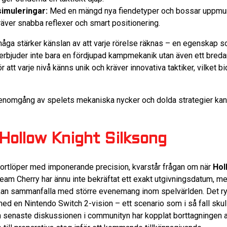
simuleringar:
Med en mängd nya fiendetyper och bossar uppmun
 kräver snabba reflexer och smart positionering.
måga stärker känslan av att varje rörelse räknas – en egenskap
erbjuder inte bara en fördjupad kampmekanik utan även ett bred
r att varje nivå känns unik och kräver innovativa taktiker, vilket bi
genomgång av spelets mekaniska nycker och dolda strategier kan
Hollow Knight Silksong
 fortlöper med imponerande precision, kvarstår frågan om när
Hol
 Team Cherry har ännu inte bekräftat ett exakt utgivningsdatum, m
 kan sammanfalla med större evenemang inom spelvärlden. Det ry
 en Nintendo Switch 2-vision – ett scenario som i så fall skulle
n senaste diskussionen i communityn har kopplat borttagningen a