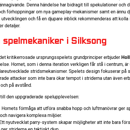
kännagivande. Denna händelse har bidragit till spekulationer och
 och förhoppningar om nya gameplay-mekanismer samt en ännu dj
ja utvecklingen och få en djupare inblick rekommenderas att kolla
er detaljer.
spelmekaniker i Silksong
det kritikerrosade ursprungsspelets grundprinciper erbjuder
Hol
se. Hornet, som i denna iteration verkligen får stå i centrum, ä
dareutvecklade stridsmekanismer. Spelets design fokuserar på s
ade attacker som inte bara ökar tempot i striderna utan även erbj
 och på avstånd.
r till den uppgraderade spelupplevelsen:
:
Hornets förmåga att utföra snabba hopp och luftmanövrar ger spe
 och navigera komplexa miljöer.
tt nyutvecklat parry-system skapar möjligheter att inte bara för
ger striderna en taktiskt djup.