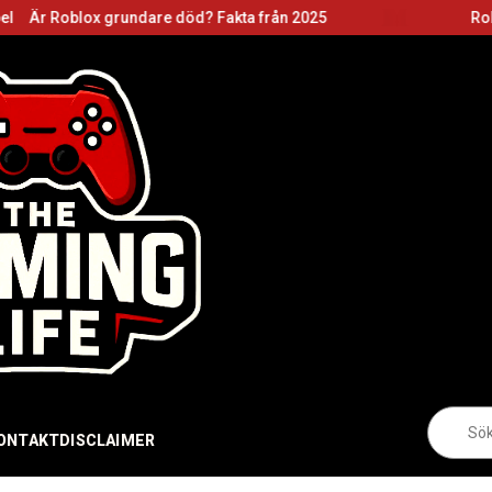
rundare död? Fakta från 2025
Roblox grundare: 
Sö
eft
ONTAKT
DISCLAIMER