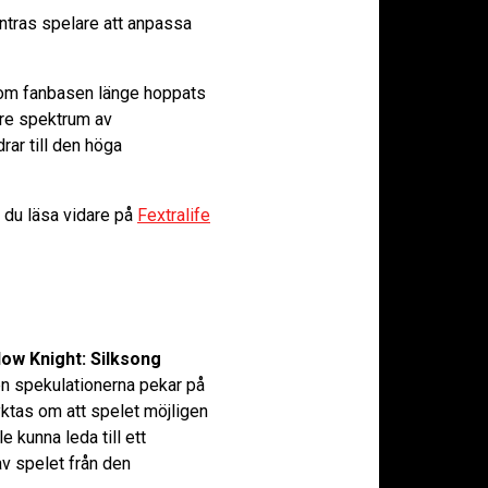
tras spelare att anpassa
 som fanbasen länge hoppats
are spektrum av
drar till den höga
 du läsa vidare på
Fextralife
low Knight: Silksong
en spekulationerna pekar på
ktas om att spelet möjligen
 kunna leda till ett
v spelet från den