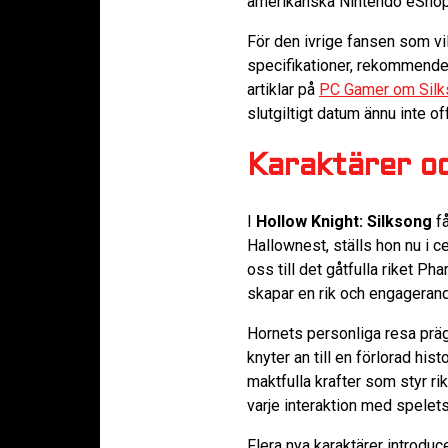
amerikanska Nintendo eShop t
För den ivrige fansen som vi
specifikationer, rekommend
artiklar på
PC Gamer om Silk
slutgiltigt datum ännu inte of
Karaktärer oc
I
Hollow Knight: Silksong
få
Hallownest, ställs hon nu i c
oss till det gåtfulla riket P
skapar en rik och engagerand
Hornets personliga resa prä
knyter an till en förlorad hi
maktfulla krafter som styr ri
varje interaktion med spelets
Flera nya karaktärer introduc