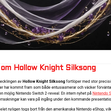
 om Hollow Knight Silksong
vecklingen av
Hollow Knight Silksong
fortlöper med stor precisi
ljer har kommit fram som både entusiasmerar och väcker förvänta
en möjlig Nintendo Switch 2-reveal. En intern nyhet på
Nintendo S
verraskningar kan vara på ingång under den kommande presentati
pelet nyligen togs bort från den amerikanska Nintendo eShop, vil