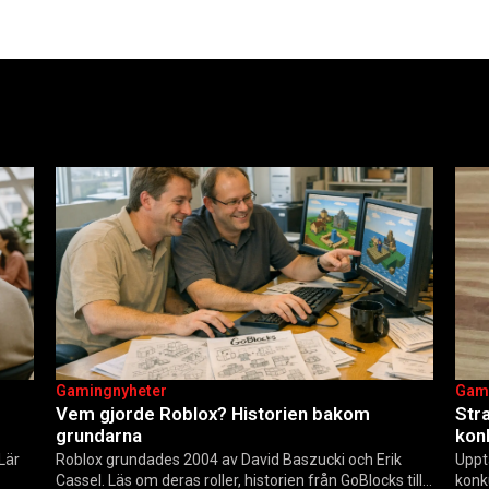
Gamingnyheter
Gam
Vem gjorde Roblox? Historien bakom
Str
grundarna
kon
 Lär
Roblox grundades 2004 av David Baszucki och Erik
Uppt
Cassel. Läs om deras roller, historien från GoBlocks till
konk