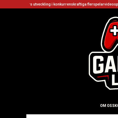
rs utveckling i konkurrenskraftiga flerspelarvideospel
Är Roblox g
OM OSS
K