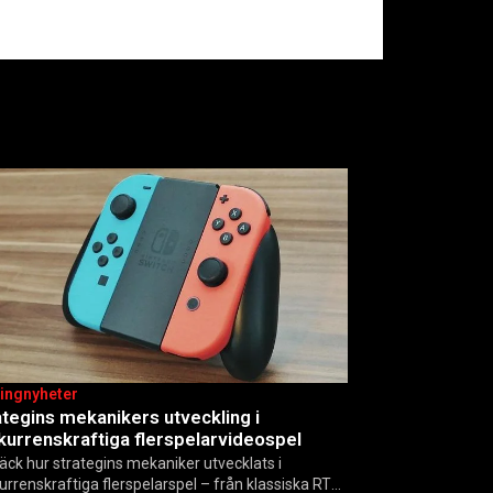
ingnyheter
ategins mekanikers utveckling i
kurrenskraftiga flerspelarvideospel
äck hur strategins mekaniker utvecklats i
urrenskraftiga flerspelarspel – från klassiska RTS