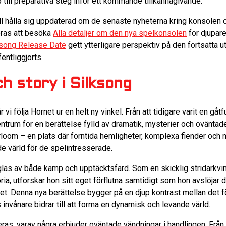
ill preparativa steg inför ett kommande tillkännagivande.
ll hålla sig uppdaterad om de senaste nyheterna kring konsolen 
eras att besöka
Alla detaljer om den nya spelkonsolen
för djupare
song Release Date
gett ytterligare perspektiv på den fortsatta u
fentliggjorts.
h story i Silksong
r vi följa Hornet ur en helt ny vinkel. Från att tidigare varit en gåtf
entrum för en berättelse fylld av dramatik, mysterier och oväntade
harloom – en plats där forntida hemligheter, komplexa fiender och
e värld för de spelintresserade.
glas av både kamp och upptäcktsfärd. Som en skicklig stridark
storia, utforskar hon sitt eget förflutna samtidigt som hon avslöja
ket. Denna nya berättelse bygger på en djup kontrast mellan det f
 invånare bidrar till att forma en dynamisk och levande värld.
eras, varav några erbjuder oväntade vändningar i handlingen. Från 