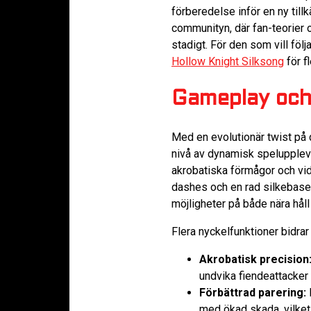
förberedelse inför en ny till
communityn, där fan-teorier
stadigt. För den som vill föl
Hollow Knight Silksong
för fl
Gameplay och 
Med en evolutionär twist på 
nivå av dynamisk spelupplevel
akrobatiska förmågor och vi
dashes och en rad silkebaser
möjligheter på både nära håll
Flera nyckelfunktioner bidra
Akrobatisk precision
undvika fiendeattacker
Förbättrad parering:
E
med ökad skada, vilket 