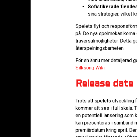
Sofistikerade fiende
sina strategier, vilket
Spelets flyt och responsför
på. De nya spelmekanikerna 
traversalmöjligheter. Detta gö
återspelningsbarheten.
För en ännu mer detaljerad 
Silksong Wiki
.
Release date 
Trots att spelets utveckling
kommer att ses i full skala.
en potentiell lansering som
kan presenteras i samband med
premiärdatum kring april. De