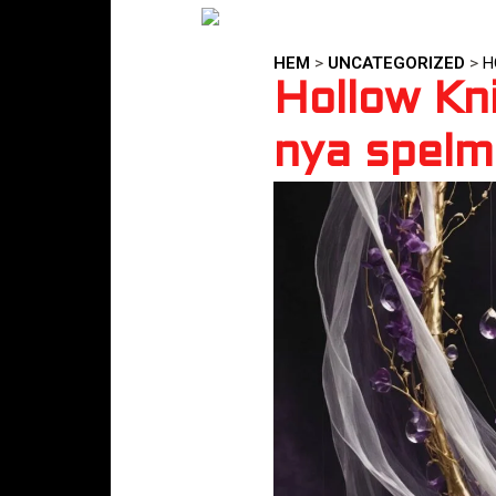
HEM
>
UNCATEGORIZED
>
H
Hollow Kn
nya spelm