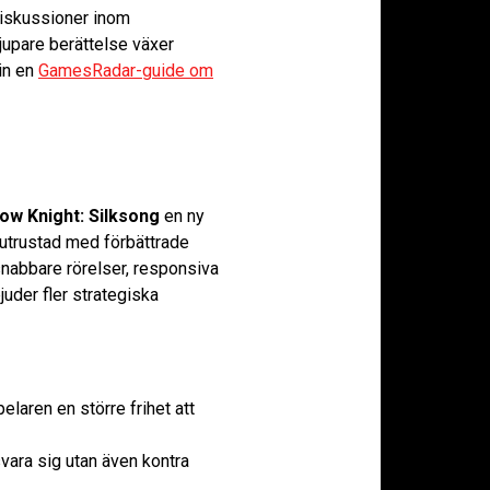
 diskussioner inom
upare berättelse växer
 in en
GamesRadar-guide om
low Knight: Silksong
en ny
r utrustad med förbättrade
nabbare rörelser, responsiva
uder fler strategiska
laren en större frihet att
svara sig utan även kontra