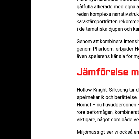
gåtfulla allierade med egna a
redan komplexa narrativstrukt
karaktärsporträtten rekomme
i de tematiska djupen och ka
Genom att kombinera intensiv
genom Pharloom, erbjuder
H
även spelarens känsla för m
Jämförelse me
Hollow Knight: Silksong tar d
spelmekanik och berättelse.
Hornet – nu huvudpersonen –
rörelseförmågan, kombinerat 
viktigare, något som både ve
Miljömässigt ser vi också en 