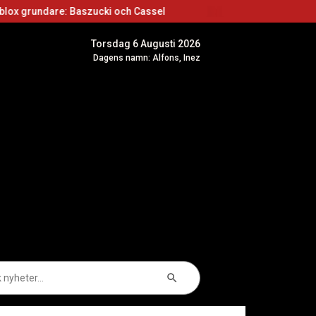
Baszucki och Cassel
Roblox skapare: Börja ska
Torsdag 6 Augusti 2026
Dagens namn: Alfons, Inez
Sökknapp
k
er: