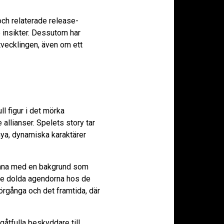
och relaterade release-
 insikter. Dessutom har
tvecklingen, även om ett
ull figur i det mörka
 allianser. Spelets story tar
 nya, dynamiska karaktärer
vinna med en bakgrund som
r de dolda agendorna hos de
örgånga och det framtida, där
gåtfulla beskyddare till