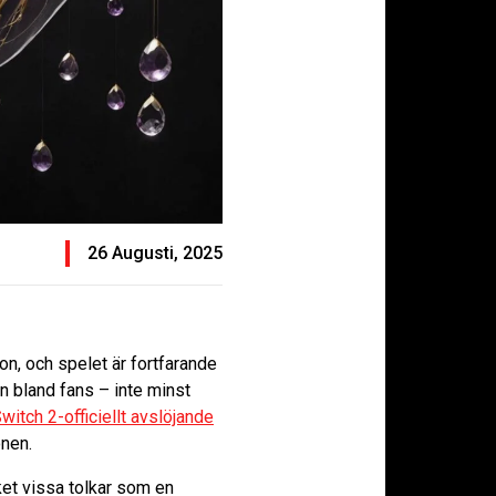
26 Augusti, 2025
on, och spelet är fortfarande
n bland fans – inte minst
witch 2-officiellt avslöjande
onen.
ket vissa tolkar som en