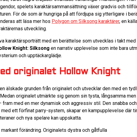
gendor, spelets karaktärsammansättning växer gradvis och tillför
uren. För de som är hungriga på att fördjupa sig ytterligare i ber
nderas att läsa mer hos
Polygon om Silksong karaktärer
, en käl
raktärernas utveckling.
a karaktärsporträtt med en berättelse som utvecklas i takt med 
ollow Knight: Silksong
en narrativ upplevelse som inte bara utm
ysterium och upptäckarglädje.
d originalet Hollow Knight
en älskade grunden från originalet och utvecklar den med en tydl
 Medan originalet utmärkte sig genom sin tysta, långsamma men 
 fram med en mer dynamisk och aggressiv stil. Den snabba och
med ett förfinat parry-system, skapar en kampupplevelse där tim
teraner och nya spelare kan uppskatta.
markant förändring. Originalets dystra och gåtfulla