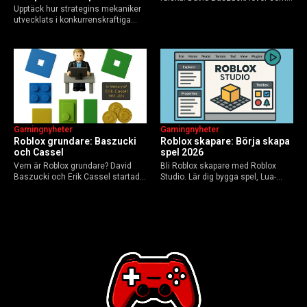
Upptäck hur strategins mekaniker
VD, Erik Cassel dog 2013. Här är
utvecklats i konkurrenskraftiga
sanningen, faktakoll och Roblox
flerspelarspel – från klassiska RTS
framtid inför 2026 – med tips mot
till dagens dynamiska meta och
hoax.
AI-drivna innovationer.
Gamingnyheter
Gamingnyheter
Roblox grundare: Baszucki
Roblox skapare: Börja skapa
och Cassel
spel 2026
Vem är Roblox grundare? David
Bli Roblox skapare med Roblox
Baszucki och Erik Cassel startade
Studio. Lär dig bygga spel, Lua-
2004. Baszucki leder som VD
scripta och tjäna Robux utan
2025, Cassel avled 2013. Historia,
kodkunskaper. Steg-för-steg-guide
rykten om död och aktuella
för nybörjare inför 2026-
utmaningar.
uppdateringar.