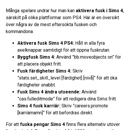
Många spelare undrar hur man kan
aktivera fusk i Sims 4
,
särskilt på olika plattformar som PS4. Här är en översikt
över några av de mest eftersökta fusken och
kommandona:
Aktivera fusk Sims 4 PS4:
Håll in alla fyra
axelknappar samtidigt för att öppna fuskrutan.
Byggfusk Sims 4:
Använd ”bb.moveobjects on” för
att placera objekt fritt.
Fusk färdigheter Sims 4:
Skriv
”stats.set_skill_level [färdighet] [nivå]” för att öka
färdigheter snabbt.
Fusk Sims 4 ändra utseende:
Använd
”cas.fulleditmode” för att redigera dina Sims fritt.
Sims 4 fusk karriär:
Skriv ”careers.promote
[karriärnamn]” för att befordras direkt.
För att
fuska pengar Sims 4
finns flera alternativ utöver