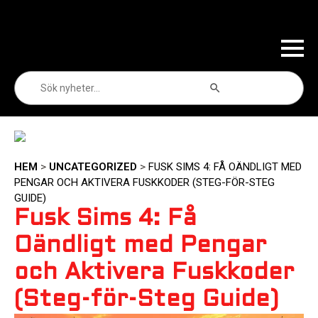
Sökknapp
Sök
efter:
HEM
>
UNCATEGORIZED
>
FUSK SIMS 4: FÅ OÄNDLIGT MED
PENGAR OCH AKTIVERA FUSKKODER (STEG-FÖR-STEG
GUIDE)
Fusk Sims 4: Få
Oändligt med Pengar
och Aktivera Fuskkoder
(Steg-för-Steg Guide)