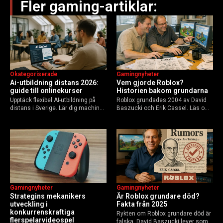
Fler gaming-artiklar:
Okategoriserade
Gamingnyheter
Ai-utbildning distans 2026:
Vem gjorde Roblox?
guide till onlinekurser
Historien bakom grundarna
Upptäck flexibel AI-utbildning på
Roblox grundades 2004 av David
distans i Sverige. Lär dig machine
Baszucki och Erik Cassel. Läs om
learning, etik och Python via KTH,
deras roller, historien från
Elements of AI och fler plattformar.
GoBlocks till 85 miljoner dagliga
Guide för nybörjare och
användare 2025, och vad som
yrkesverksamma som vill bygga…
händer inför 2026.
Gamingnyheter
Gamingnyheter
Strategins mekanikers
Är Roblox grundare död?
utveckling i
Fakta från 2025
konkurrenskraftiga
Rykten om Roblox grundare död är
flerspelarvideospel
falska. David Baszucki lever som