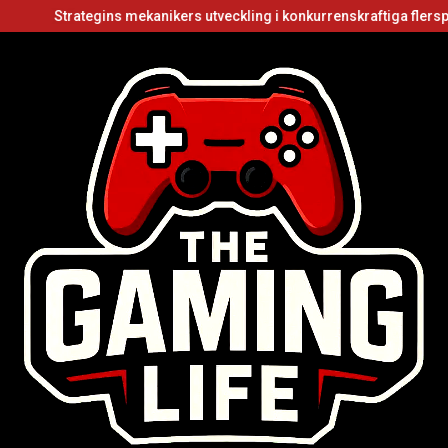
rategins mekanikers utveckling i konkurrenskraftiga flerspelarvideo