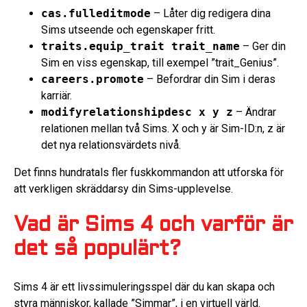
cas.fulleditmode
– Låter dig redigera dina
Sims utseende och egenskaper fritt.
traits.equip_trait trait_name
– Ger din
Sim en viss egenskap, till exempel ”trait_Genius”.
careers.promote
– Befordrar din Sim i deras
karriär.
modifyrelationshipdesc x y z
– Ändrar
relationen mellan två Sims. X och y är Sim-ID:n, z är
det nya relationsvärdets nivå.
Det finns hundratals fler fuskkommandon att utforska för
att verkligen skräddarsy din Sims-upplevelse.
Vad är Sims 4 och varför är
det så populärt?
Sims 4 är ett livssimuleringsspel där du kan skapa och
styra människor, kallade ”Simmar”, i en virtuell värld.