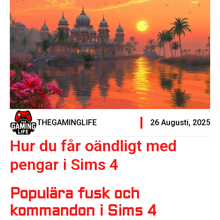
THEGAMINGLIFE
26 Augusti, 2025
Hur du får oändligt med
pengar i Sims 4
Populära fusk och
kommandon i Sims 4