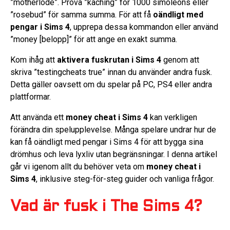
”motherlode”. Prova ”kaching” för 1000 simoleons eller
”rosebud” för samma summa. För att få
oändligt med
pengar i Sims 4
, upprepa dessa kommandon eller använd
”money [belopp]” för att ange en exakt summa.
Kom ihåg att
aktivera fuskrutan i Sims 4
genom att
skriva ”testingcheats true” innan du använder andra fusk.
Detta gäller oavsett om du spelar på PC, PS4 eller andra
plattformar.
Att använda ett
money cheat i Sims 4
kan verkligen
förändra din spelupplevelse. Många spelare undrar hur de
kan få oändligt med pengar i Sims 4 för att bygga sina
drömhus och leva lyxliv utan begränsningar. I denna artikel
går vi igenom allt du behöver veta om
money cheat i
Sims 4
, inklusive steg-för-steg guider och vanliga frågor.
Vad är fusk i The Sims 4?