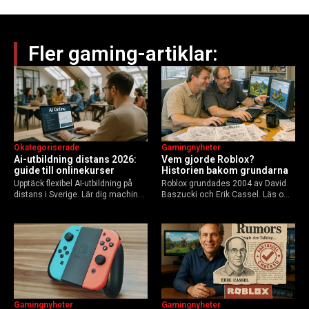
Fler gaming-artiklar:
Okategoriserade
Gamingnyheter
Ai-utbildning distans 2026:
Vem gjorde Roblox?
guide till onlinekurser
Historien bakom grundarna
Upptäck flexibel AI-utbildning på
Roblox grundades 2004 av David
distans i Sverige. Lär dig machine
Baszucki och Erik Cassel. Läs om
learning, etik och Python via KTH,
deras roller, historien från
Elements of AI och fler plattformar.
GoBlocks till 85 miljoner dagliga
Guide för nybörjare och
användare 2025, och vad som
yrkesverksamma som vill bygga…
händer inför 2026.
Gamingnyheter
Gamingnyheter