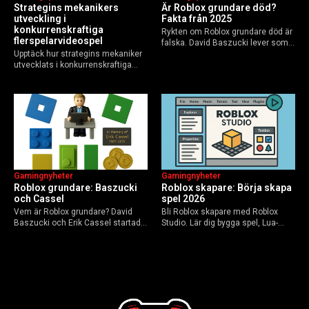
Strategins mekanikers
Är Roblox grundare död?
utveckling i
Fakta från 2025
konkurrenskraftiga
Rykten om Roblox grundare död är
flerspelarvideospel
falska. David Baszucki lever som
Upptäck hur strategins mekaniker
VD, Erik Cassel dog 2013. Här är
utvecklats i konkurrenskraftiga
sanningen, faktakoll och Roblox
flerspelarspel – från klassiska RTS
framtid inför 2026 – med tips mot
till dagens dynamiska meta och
hoax.
AI-drivna innovationer.
Gamingnyheter
Gamingnyheter
Roblox grundare: Baszucki
Roblox skapare: Börja skapa
och Cassel
spel 2026
Vem är Roblox grundare? David
Bli Roblox skapare med Roblox
Baszucki och Erik Cassel startade
Studio. Lär dig bygga spel, Lua-
2004. Baszucki leder som VD
scripta och tjäna Robux utan
2025, Cassel avled 2013. Historia,
kodkunskaper. Steg-för-steg-guide
rykten om död och aktuella
för nybörjare inför 2026-
utmaningar.
uppdateringar.