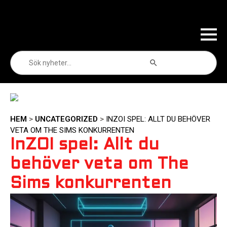
Sökknapp
Sök
efter:
HEM
>
UNCATEGORIZED
>
INZOI SPEL: ALLT DU BEHÖVER
VETA OM THE SIMS KONKURRENTEN
InZOI spel: Allt du
behöver veta om The
Sims konkurrenten