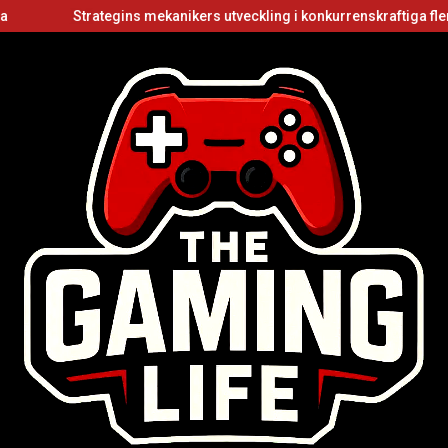
trategins mekanikers utveckling i konkurrenskraftiga flerspelarvide