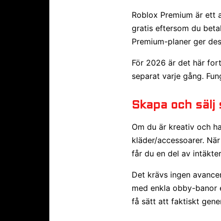
Roblox Premium är ett 
gratis eftersom du beta
Premium-planer ger dess
För 2026 är det här for
separat varje gång. Fun
Skapa och sälj 
Om du är kreativ och ha
kläder/accessoarer. När 
får du en del av intäkte
Det krävs ingen avance
med enkla obby-banor el
få sätt att faktiskt gen