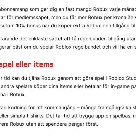
abonnemang som ger dig en fast mängd Robux varje månad. 
lar för medlemskapet, men du får mer Robux per krona än v
utom 10% bonus när du köper extra Robux och tillgång till
tfarande det enklaste sättet att få regelbunden tillgång ut
gerar bäst om du spelar Roblox regelbundet och vill ha en s
spel eller items
r tid kan du tjäna Robux genom att göra spel i Roblox Stud
andra spelare köper dina items eller betalar för in-game pas
rna i Robux.
rad kodning för att komma igång – många framgångsrika s
ler simpla t-shirts. Det tar tid att bygga upp en spelbas, m
erera Robux utan att spendera pengar först.