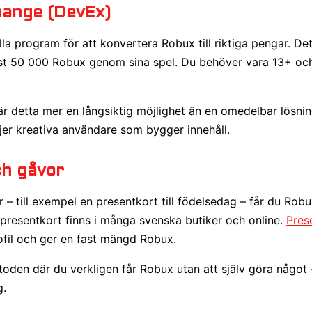
hange (DevEx)
la program för att konvertera Robux till riktiga pengar. Det r
t 50 000 Robux genom sina spel. Du behöver vara 13+ och 
 är detta mer en långsiktig möjlighet än en omedelbar lösnin
djer kreativa användare som bygger innehåll.
ch gåvor
– till exempel en presentkort till födelsedag – får du Robux
presentkort finns i många svenska butiker och online.
Pres
ofil och ger en fast mängd Robux.
oden där du verkligen får Robux utan att själv göra något
g.