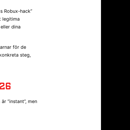
tis Robux-hack”
t legitima
eller dina
varnar för de
 konkreta steg,
026
 är ”instant”, men