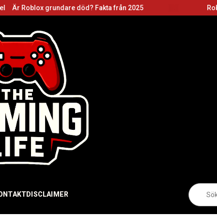
ox grundare död? Fakta från 2025
Roblox grundar
Sö
ONTAKT
DISCLAIMER
eft