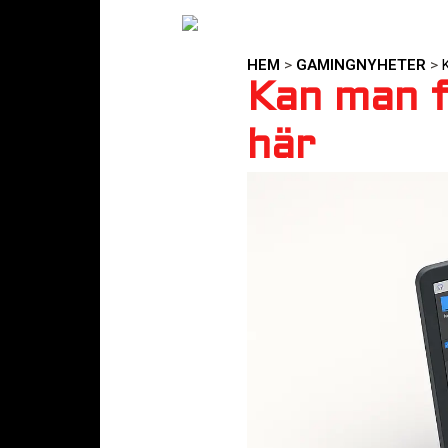
HEM
>
GAMINGNYHETER
>
Kan man f
här