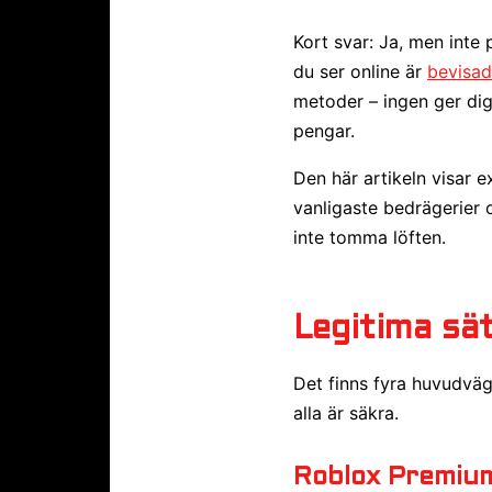
Kort svar: Ja, men inte 
du ser online är
bevisa
metoder – ingen ger dig
pengar.
Den här artikeln visar e
vanligaste bedrägerier o
inte tomma löften.
Legitima sä
Det finns fyra huvudväga
alla är säkra.
Roblox Premiu