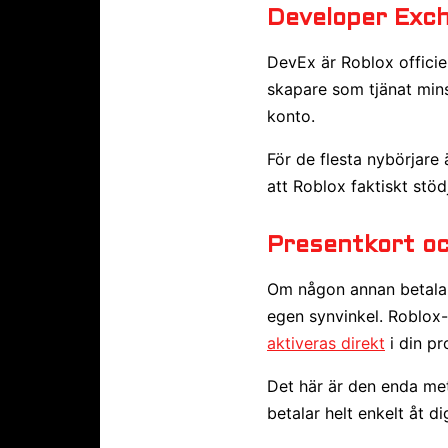
Developer Exc
DevEx är Roblox officiel
skapare som tjänat mins
konto.
För de flesta nybörjare
att Roblox faktiskt stö
Presentkort o
Om någon annan betalar 
egen synvinkel. Roblox-
aktiveras direkt
i din pr
Det här är den enda met
betalar helt enkelt åt di