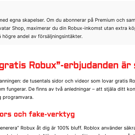
ed egna skapelser. Om du abonnerar på Premium och samti
Avatar Shop, maximerar du din Robux-inkomst utan extra k
högre andel av försäljningsintäkter.
 ”gratis Robux”-erbjudanden är
sanningen: de tusentals sidor och videor som lovar gratis R
m fungerar. De finns av två anledningar – att stjäla ditt kont
ig programvara.
ors och fake-verktyg
generera” Robux åt dig är 100% bluff. Roblox använder säkra