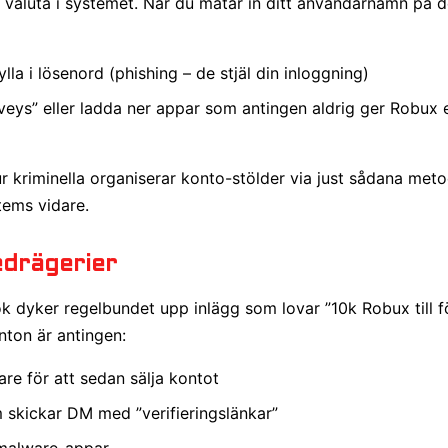
valuta i systemet. När du matar in ditt användarnamn på d
lla i lösenord (phishing – de stjäl din inloggning)
veys” eller ladda ner appar som antingen aldrig ger Robux el
r kriminella organiserar konto-stölder via just sådana meto
tems vidare.
edrägerier
ok dyker regelbundet upp inlägg som lovar ”10k Robux till fö
nton är antingen:
are för att sedan sälja kontot
 skickar DM med ”verifieringslänkar”
 malware-appar