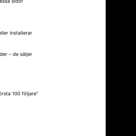
essa sidor
ler installerar
der – de säljer
rsta 100 följare”