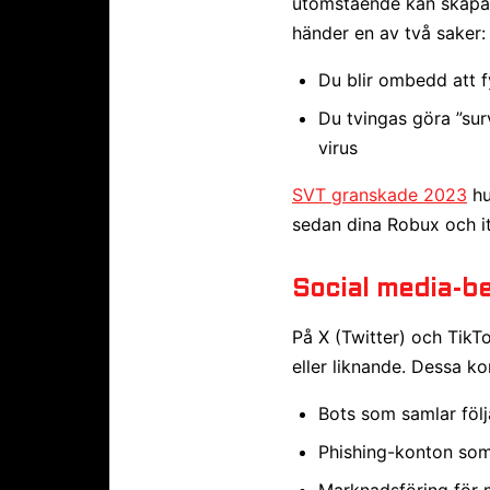
utomstående kan skapa 
händer en av två saker:
Du blir ombedd att fy
Du tvingas göra ”sur
virus
SVT granskade 2023
hu
sedan dina Robux och i
Social media-b
På X (Twitter) och TikT
eller liknande. Dessa ko
Bots som samlar följ
Phishing-konton som
Marknadsföring för