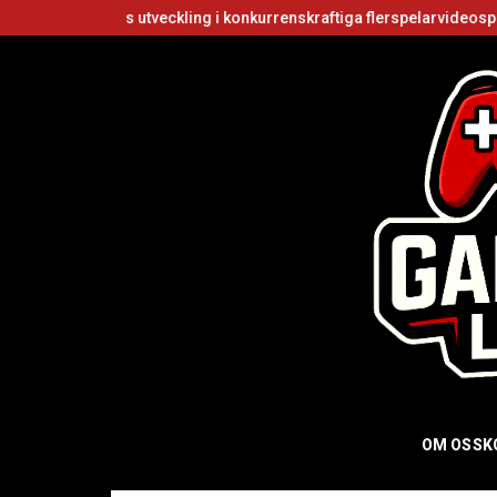
ikers utveckling i konkurrenskraftiga flerspelarvideospel
Är Robl
OM OSS
K