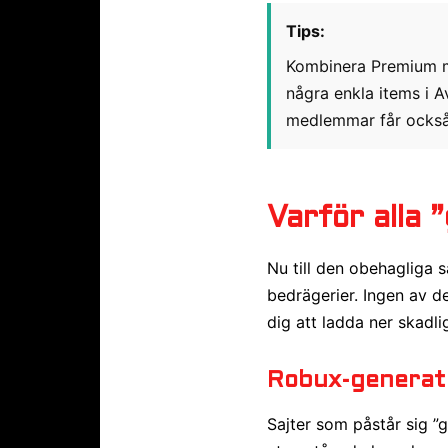
Tips:
Kombinera Premium m
några enkla items i 
medlemmar får också 
Varför alla
Nu till den obehagliga 
bedrägerier. Ingen av de
dig att ladda ner skadl
Robux-generat
Sajter som påstår sig ”