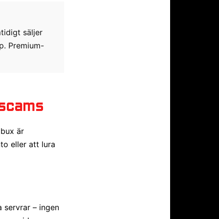
digt säljer
öp. Premium-
 scams
obux är
o eller att lura
 servrar – ingen