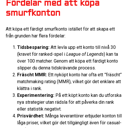
Fördelar med att köpa
smurfkonton
Att köpa ett färdigt smurfkonto istället för att skapa ett
från grunden har flera fördelar:
Tidsbesparing:
Att levla upp ett konto till nivå 30
(kravet för ranked-spel i
League of Legends
) kan ta
över 100 matcher. Genom att köpa ett färdigt konto
slipper du denna tidskrävande process.
Fräscht MMR:
Ett nyköpt konto har ofta ett ”fräscht”
matchmaking rating (MMR), vilket gör det enklare att
klättra i rank.
Experimentering:
På ett köpt konto kan du utforska
nya strategier utan rädsla för att påverka din rank
eller statistik negativt.
Prisvärdhet:
Många leverantörer erbjuder konton till
låga priser, vilket gör det tillgängligt även för casual-