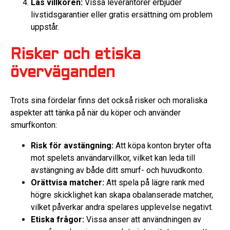
Läs villkoren:
Vissa leverantörer erbjuder
livstidsgarantier eller gratis ersättning om problem
uppstår.
Risker och etiska
överväganden
Trots sina fördelar finns det också risker och moraliska
aspekter att tänka på när du köper och använder
smurfkonton:
Risk för avstängning:
Att köpa konton bryter ofta
mot spelets användarvillkor, vilket kan leda till
avstängning av både ditt smurf- och huvudkonto.
Orättvisa matcher:
Att spela på lägre rank med
högre skicklighet kan skapa obalanserade matcher,
vilket påverkar andra spelares upplevelse negativt.
Etiska frågor:
Vissa anser att användningen av