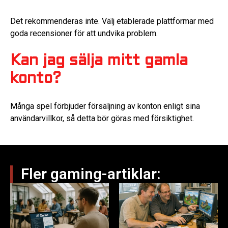
Det rekommenderas inte. Välj etablerade plattformar med
goda recensioner för att undvika problem.
Kan jag sälja mitt gamla
konto?
Många spel förbjuder försäljning av konton enligt sina
användarvillkor, så detta bör göras med försiktighet.
Fler gaming-artiklar: