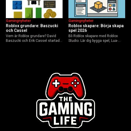
Gamingnyheter
Gamingnyheter
Roblox grundare: Baszucki
Roblox skapare: Börja skapa
och Cassel
spel 2026
Vem är Roblox grundare? David
Bli Roblox skapare med Roblox
Baszucki och Erik Cassel startade
Studio. Lär dig bygga spel, Lua-
2004. Baszucki leder som VD
scripta och tjäna Robux utan
2025, Cassel avled 2013. Historia,
kodkunskaper. Steg-för-steg-guide
rykten om död och aktuella
för nybörjare inför 2026-
utmaningar.
uppdateringar.