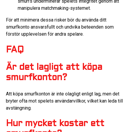
smurfs underminerar spelets integritet genom att
manipulera matchmaking-systemet.
För att minimera dessa risker bör du använda ditt
smurfkonto ansvarsfullt och undvika beteenden som
förstör upplevelsen för andra spelare.
FAQ
Är det lagligt att köpa
smurfkonton?
Att köpa smurfkonton är inte olagligt enligt lag, men det
bryter ofta mot spelets användarvillkor, vilket kan leda till
avstängning.
Hur mycket kostar ett