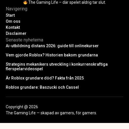
The Gaming Life – där spelet aldrig tar slut.
Navigering
Start
Om oss
Kontakt
Disclaimer
Senaste nyheterna
Ai-utbildning distans 2026: guide till onlinekurser
Vem gjorde Roblox? Historien bakom grundarna
Strategins mekanikers utveckling i konkurrenskraftiga
flerspelarvideospel
Är Roblox grundare död? Fakta från 2025
Roblox grundare: Baszucki och Cassel
Copyright @ 2026
The Gaming Life — skapad av gamers, för gamers.