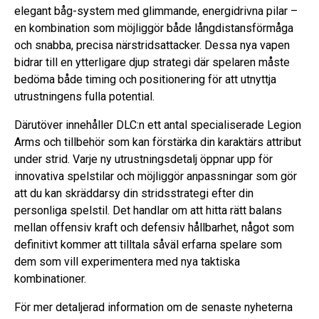
elegant båg-system med glimmande, energidrivna pilar –
en kombination som möjliggör både långdistansförmåga
och snabba, precisa närstridsattacker. Dessa nya vapen
bidrar till en ytterligare djup strategi där spelaren måste
bedöma både timing och positionering för att utnyttja
utrustningens fulla potential.
Därutöver innehåller DLC:n ett antal specialiserade Legion
Arms och tillbehör som kan förstärka din karaktärs attribut
under strid. Varje ny utrustningsdetalj öppnar upp för
innovativa spelstilar och möjliggör anpassningar som gör
att du kan skräddarsy din stridsstrategi efter din
personliga spelstil. Det handlar om att hitta rätt balans
mellan offensiv kraft och defensiv hållbarhet, något som
definitivt kommer att tilltala såväl erfarna spelare som
dem som vill experimentera med nya taktiska
kombinationer.
För mer detaljerad information om de senaste nyheterna