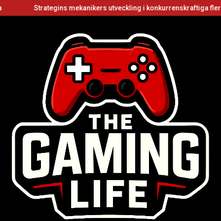
Strategins mekanikers utveckling i konkurrenskraftiga flerspelarvi