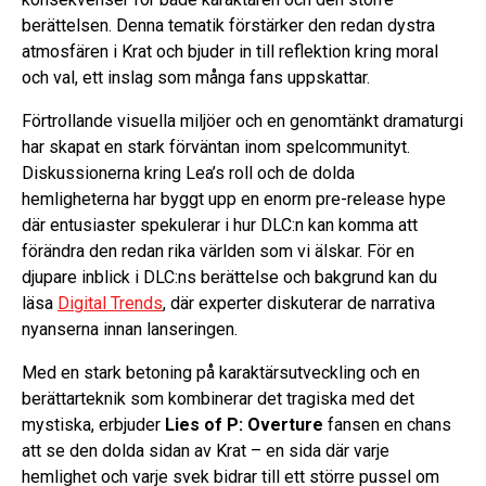
berättelsen. Denna tematik förstärker den redan dystra
atmosfären i Krat och bjuder in till reflektion kring moral
och val, ett inslag som många fans uppskattar.
Förtrollande visuella miljöer och en genomtänkt dramaturgi
har skapat en stark förväntan inom spelcommunityt.
Diskussionerna kring Lea’s roll och de dolda
hemligheterna har byggt upp en enorm pre-release hype
där entusiaster spekulerar i hur DLC:n kan komma att
förändra den redan rika världen som vi älskar. För en
djupare inblick i DLC:ns berättelse och bakgrund kan du
läsa
Digital Trends
, där experter diskuterar de narrativa
nyanserna innan lanseringen.
Med en stark betoning på karaktärsutveckling och en
berättarteknik som kombinerar det tragiska med det
mystiska, erbjuder
Lies of P: Overture
fansen en chans
att se den dolda sidan av Krat – en sida där varje
hemlighet och varje svek bidrar till ett större pussel om