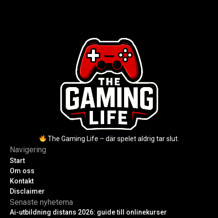
rykten om död och aktuella
för nybörjare inför 2026-
utmaningar.
uppdateringar.
The Gaming Life – där spelet aldrig tar slut.
Navigering
Start
Om oss
Kontakt
Disclaimer
Senaste nyheterna
Ai-utbildning distans 2026: guide till onlinekurser