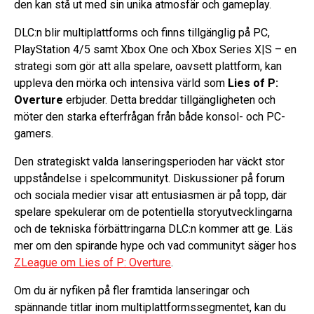
den kan stå ut med sin unika atmosfär och gameplay.
DLC:n blir multiplattforms och finns tillgänglig på PC,
PlayStation 4/5 samt Xbox One och Xbox Series X|S – en
strategi som gör att alla spelare, oavsett plattform, kan
uppleva den mörka och intensiva värld som
Lies of P:
Overture
erbjuder. Detta breddar tillgängligheten och
möter den starka efterfrågan från både konsol- och PC-
gamers.
Den strategiskt valda lanseringsperioden har väckt stor
uppståndelse i spelcommunityt. Diskussioner på forum
och sociala medier visar att entusiasmen är på topp, där
spelare spekulerar om de potentiella storyutvecklingarna
och de tekniska förbättringarna DLC:n kommer att ge. Läs
mer om den spirande hype och vad communityt säger hos
ZLeague om Lies of P: Overture
.
Om du är nyfiken på fler framtida lanseringar och
spännande titlar inom multiplattformssegmentet, kan du