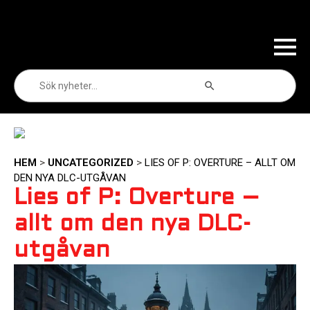
Sökknapp
Sök
efter:
HEM
>
UNCATEGORIZED
>
LIES OF P: OVERTURE – ALLT OM
DEN NYA DLC-UTGÅVAN
Lies of P: Overture –
allt om den nya DLC-
utgåvan