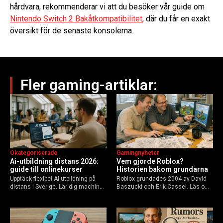
hårdvara, rekommenderar vi att du besöker vår guide om
Nintendo Switch 2 Bakåtkompatibilitet
, där du får en exakt
översikt för de senaste konsolerna.
Fler gaming-artiklar:
Okategoriserade
Gamingnyheter
Ai-utbildning distans 2026:
Vem gjorde Roblox?
guide till onlinekurser
Historien bakom grundarna
Upptäck flexibel AI-utbildning på
Roblox grundades 2004 av David
distans i Sverige. Lär dig machine
Baszucki och Erik Cassel. Läs om
learning, etik och Python via KTH,
deras roller, historien från
Elements of AI och fler plattformar.
GoBlocks till 85 miljoner dagliga
Guide för nybörjare och
användare 2025, och vad som
yrkesverksamma som vill bygga…
händer inför 2026.