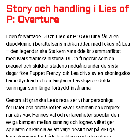
Story och handling i Lies of
P: Overture
I den förväntade DLC:n
Lies of P: Overture
får vi en
djupdykning i berättelsens mörka rötter, med fokus på Lea
– den legendariska Stalkern vars öde är sammanflätat
med Krats tragiska historia. DLC:n fungerar som en
prequel och skildrar stadens nedgång under de sista
dagar före Puppet Frenzy, där Lea drivs av en skoningslös
hämndlystnad och en längtan att avslöja de dolda
sanningar som länge förtryckt invånarna.
Genom att granska Lea’s resa ser vi hur personliga
förluster och brutna löften väver samman en komplex
narrativ väv. Hennes val och erfarenheter speglar den
eviga kampen mellan sanning och lögner, vilket ger
spelaren en känsla av att varje beslut bär på viktiga
konsekvenser för både karaktären och den större