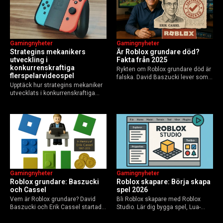
Gamingnyheter
Gamingnyheter
Strategins mekanikers
Är Roblox grundare död?
utveckling i
Fakta från 2025
konkurrenskraftiga
Rykten om Roblox grundare död är
flerspelarvideospel
falska. David Baszucki lever som
Upptäck hur strategins mekaniker
VD, Erik Cassel dog 2013. Här är
utvecklats i konkurrenskraftiga
sanningen, faktakoll och Roblox
flerspelarspel – från klassiska RTS
framtid inför 2026 – med tips mot
till dagens dynamiska meta och
hoax.
AI-drivna innovationer.
Gamingnyheter
Gamingnyheter
Roblox grundare: Baszucki
Roblox skapare: Börja skapa
och Cassel
spel 2026
Vem är Roblox grundare? David
Bli Roblox skapare med Roblox
Baszucki och Erik Cassel startade
Studio. Lär dig bygga spel, Lua-
2004. Baszucki leder som VD
scripta och tjäna Robux utan
2025, Cassel avled 2013. Historia,
kodkunskaper. Steg-för-steg-guide