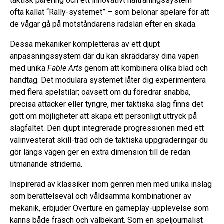
taktisk parering och ett innovativt hälträningssystem –
ofta kallat “Rally-systemet” – som belönar spelare för att
de vågar gå på motståndarens rädslan efter en skada.
Dessa mekaniker kompletteras av ett djupt
anpassningssystem där du kan skräddarsy dina vapen
med unika
Fable Arts
genom att kombinera olika blad och
handtag. Det modulära systemet låter dig experimentera
med flera spelstilar; oavsett om du föredrar snabba,
precisa attacker eller tyngre, mer taktiska slag finns det
gott om möjligheter att skapa ett personligt uttryck på
slagfältet. Den djupt integrerade progressionen med ett
välinvesterat skill-träd och de taktiska uppgraderingar du
gör längs vägen ger en extra dimension till de redan
utmanande striderna.
Inspirerad av klassiker inom genren men med unika inslag
som berättelseval och våldsamma kombinationer av
mekanik, erbjuder Overture en gameplay-upplevelse som
känns både fräsch och välbekant. Som en speljournalist