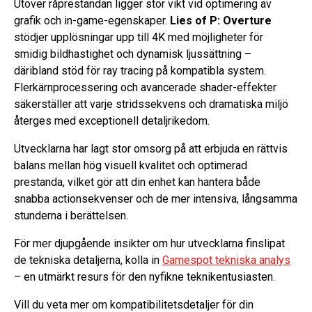
Utöver råprestandan ligger stor vikt vid optimering av
grafik och in-game-egenskaper.
Lies of P: Overture
stödjer upplösningar upp till 4K med möjligheter för
smidig bildhastighet och dynamisk ljussättning –
däribland stöd för ray tracing på kompatibla system.
Flerkärnprocessering och avancerade shader-effekter
säkerställer att varje stridssekvens och dramatiska miljö
återges med exceptionell detaljrikedom.
Utvecklarna har lagt stor omsorg på att erbjuda en rättvis
balans mellan hög visuell kvalitet och optimerad
prestanda, vilket gör att din enhet kan hantera både
snabba actionsekvenser och de mer intensiva, långsamma
stunderna i berättelsen.
För mer djupgående insikter om hur utvecklarna finslipat
de tekniska detaljerna, kolla in
Gamespot tekniska analys
– en utmärkt resurs för den nyfikne teknikentusiasten.
Vill du veta mer om kompatibilitetsdetaljer för din