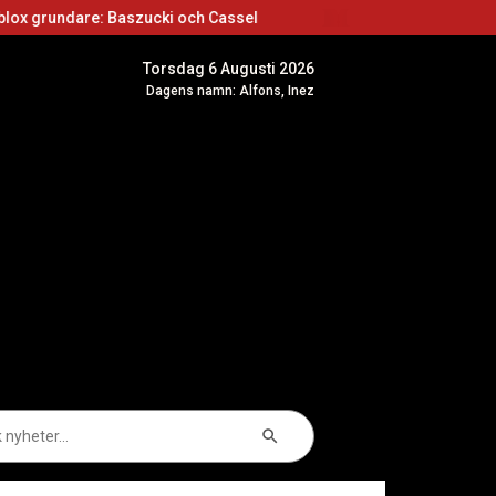
 Baszucki och Cassel
Roblox skapare: Börja ska
Torsdag 6 Augusti 2026
Dagens namn: Alfons, Inez
Sökknapp
k
er: