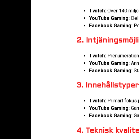
Twitch:
Över 140 miljo
YouTube Gaming:
Del 
Facebook Gaming:
Pot
2. Intjäningsmöjl
Twitch:
Prenumeratione
YouTube Gaming:
Ann
Facebook Gaming:
Sta
3. Innehållstyper
Twitch:
Primärt fokus 
YouTube Gaming:
Gami
Facebook Gaming:
Gam
4. Teknisk kvalit