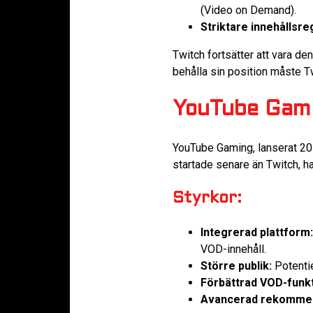
(Video on Demand).
Striktare innehållsre
Twitch fortsätter att vara d
behålla sin position måste T
YouTube Gamin
YouTube Gaming, lanserat 20
startade senare än Twitch, h
Styrkor:
Integrerad plattform:
VOD-innehåll.
Större publik:
Potentie
Förbättrad VOD-funkti
Avancerad rekommen