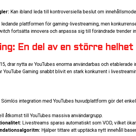
gler:
Kan ibland leda till kontroversiella beslut om innehållsmode
en ledande plattformen för gaming-livestreaming, men konkurrensen
witch fortsätta innovera och anpassa sig till förändrade trender 
g: En del av en större helhet
15, drar nytta av YouTubes enorma användarbas och etablerade in
ar YouTube Gaming snabbt blivit en stark konkurrent i livestream
Sömlös integration med YouTubes huvudplattform gör det enkelt 
ll åtkomst till YouTubes massiva användargrupp.
onalitet:
Livestreams sparas automatiskt som VOD, vilket ökar 
dationsalgoritm:
Hjälper tittare att upptäcka nytt innehåll base