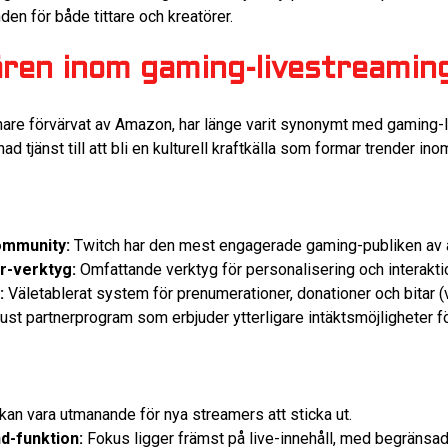
en för både tittare och kreatörer.
ären inom gaming-livestreamin
nare förvärvat av Amazon, har länge varit synonymt med gaming-
chad tjänst till att bli en kulturell kraftkälla som formar trender 
ommunity:
Twitch har den mest engagerade gaming-publiken av al
-verktyg:
Omfattande verktyg för personalisering och interaktio
:
Väletablerat system för prenumerationer, donationer och bitar (vi
st partnerprogram som erbjuder ytterligare intäktsmöjligheter fö
kan vara utmanande för nya streamers att sticka ut.
-funktion:
Fokus ligger främst på live-innehåll, med begränsa