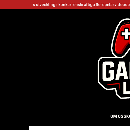
ers utveckling i konkurrenskraftiga flerspelarvideospel
Är Roblox 
OM OSS
K