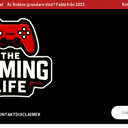
grundare död? Fakta från 2025
Roblox grundare:
Sö
eft
ONTAKT
DISCLAIMER