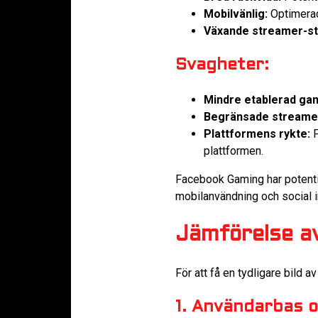
Mobilvänlig:
Optimerad
Växande streamer-st
Svagheter:
Mindre etablerad ga
Begränsade streamer
Plattformens rykte:
F
plattformen.
Facebook Gaming har potenti
mobilanvändning och social in
Jämförelse a
För att få en tydligare bild 
1. Användarbas o