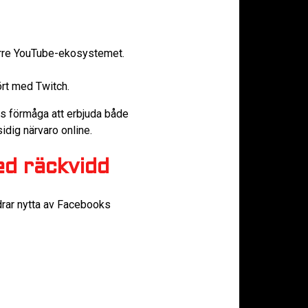
törre YouTube-ekosystemet.
fört med Twitch.
ss förmåga att erbjuda både
idig närvaro online.
ed räckvidd
drar nytta av Facebooks