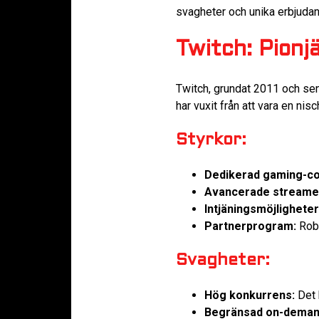
svagheter och unika erbjudand
Twitch: Pionj
Twitch, grundat 2011 och se
har vuxit från att vara en nis
Styrkor:
Dedikerad gaming-c
Avancerade streamer
Intjäningsmöjligheter
Partnerprogram:
Robu
Svagheter:
Hög konkurrens:
Det 
Begränsad on-demand