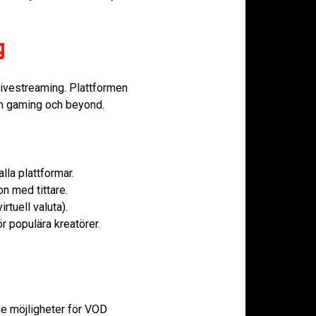
g
livestreaming. Plattformen
inom gaming och beyond.
la plattformar.
n med tittare.
rtuell valuta).
r populära kreatörer.
de möjligheter för VOD