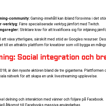
ming-community:
Gaming-innehåll kan ibland försvinna i det s
-verktyg:
Färre specialiserade verktyg jämfört med Twitch.
ngsregler:
Striktare krav för att kvalificera sig för intjäning jäm
 att växa ytterligare, särskilt med stöd av Googles resurser. De
 till en attraktiv plattform för kreatörer som vill bygga en mångs
ng: Social integration och br
18, är den nyaste aktören bland de tre giganterna. Plattformen 
la nätverk för att skapa en unik livestreaming-upplevelse.
el delning och interaktion med vänner och följare på Facebook.
ell åtkomst till Facebooks massiva användarbas.