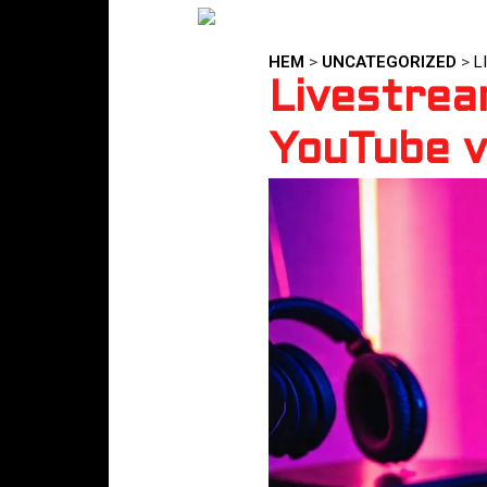
HEM
>
UNCATEGORIZED
>
L
Livestrea
YouTube 