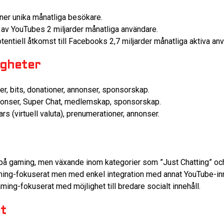
ner unika månatliga besökare.
av YouTubes 2 miljarder månatliga användare.
entiell åtkomst till Facebooks 2,7 miljarder månatliga aktiva an
igheter
r, bits, donationer, annonser, sponsorskap.
onser, Super Chat, medlemskap, sponsorskap.
rs (virtuell valuta), prenumerationer, annonser.
på gaming, men växande inom kategorier som ”Just Chatting” och 
ng-fokuserat men med enkel integration med annat YouTube-inn
ing-fokuserat med möjlighet till bredare socialt innehåll.
et