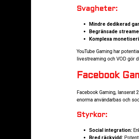
Svagheter:
Mindre dedikerad ga
Begränsade streamer
Komplexa monetiseri
YouTube Gaming har potential
livestreaming och VOD gör det
Facebook Gami
Facebook Gaming, lanserat 20
enorma användarbas och socia
Styrkor:
Social integration:
Enk
Bred räckvidd:
Potenti