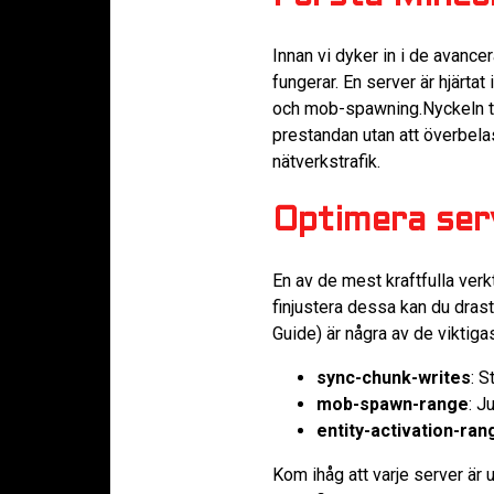
Innan vi dyker in i de avance
fungerar. En server är hjärtat 
och mob-spawning.Nyckeln til
prestandan utan att överbel
nätverkstrafik.
Optimera serv
En av de mest kraftfulla verk
finjustera dessa kan du drast
Guide) är några av de viktigas
sync-chunk-writes
: S
mob-spawn-range
: J
entity-activation-ran
Kom ihåg att varje server är 