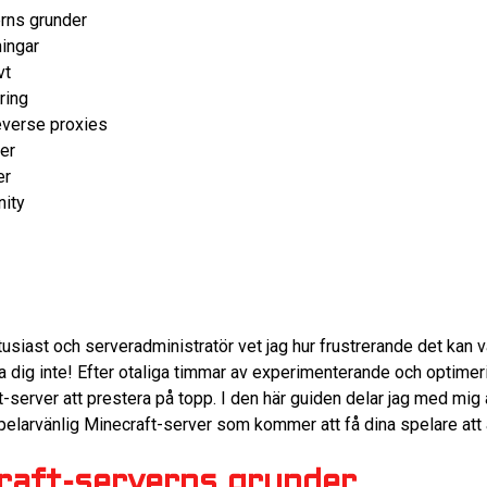
rns grunder
ningar
vt
ring
everse proxies
er
er
ity
usiast och serveradministratör vet jag hur frustrerande det kan v
oa dig inte! Efter otaliga timmar av experimenterande och optimer
ft-server att prestera på topp. I den här guiden delar jag med mig
pelarvänlig Minecraft-server som kommer att få dina spelare att
raft-serverns grunder