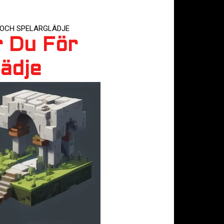
 OCH SPELARGLÄDJE
r Du För
ädje