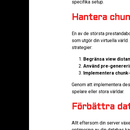
specifika setup.
Hantera chun
En av de största prestandab
som utgör din virtuella värld.
strategier:
Begränsa view dista
Använd pre-generer
Implementera chunk-
Genom att implementera dess
spelare eller stora världar.
Förbättra da
Allt eftersom din server väx
optimering av din databas ka