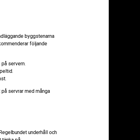
undläggande byggstenarna
ekommenderar följande
 på servern.
peltid.
st.
lt på servrar med många
 Regelbundet underhåll och
 tänka på: