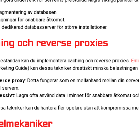
ragmentering av databasen.
gningar för snabbare åtkomst.
dedikerad databasserver för större installationer.
ing och reverse proxies
a prestandan kan du implementera caching och reverse proxies.
Enl
keting Guide) kan dessa tekniker drastiskt minska belastningen 
erse proxy
: Detta fungerar som en mellanhand mellan din server
l servern.
essivt
: Lagra ofta använd data i minnet för snabbare åtkomst o
a tekniker kan du hantera fler spelare utan att kompromissa me
elmekaniker