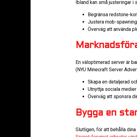
Ibland kan små justeringar i 
Begränsa redstone-kom
Justera mob-spawning 
Överväg att använda pl
Marknadsföra
En väloptimerad server är b
(NYU Minecraft Server Advert
Skapa en detaljerad och
Utnyttja sociala medier f
Överväg att sponsra din
Bygga en sta
Slutligen, för att behålla di
Spigot-forumet erbjuder värde