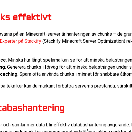
ks effektivt
ovarna på en Minecraft-server är hanteringen av chunks – de gr
Experter på Stackify
(Stackify Minecraft Server Optimization) r
nce
: Minska hur långt spelarna kan se för att minska belastningen
ing
: Generera chunks i förväg för att minska belastningen under s
caching
: Spara ofta använda chunks i minnet för snabbare åtkom
a tekniker kan du markant förbättra serverns prestanda, särski
tabashantering
er och samlar mer data blir effektiv databashantering avgörande.
n göra underverk för serverns prestanda.Några viktiga punkter att