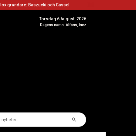
: Baszucki och Cassel
Roblox skapare: Börja s
Torsdag 6 Augusti 2026
Dagens namn: Alfons, Inez
Sökknapp
k
er: