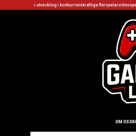
kers utveckling i konkurrenskraftiga flerspelarvideospel
Är Roblo
OM OSS
K