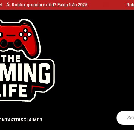
x grundare död? Fakta från 2025
Roblox grundare
Sö
eft
ONTAKT
DISCLAIMER