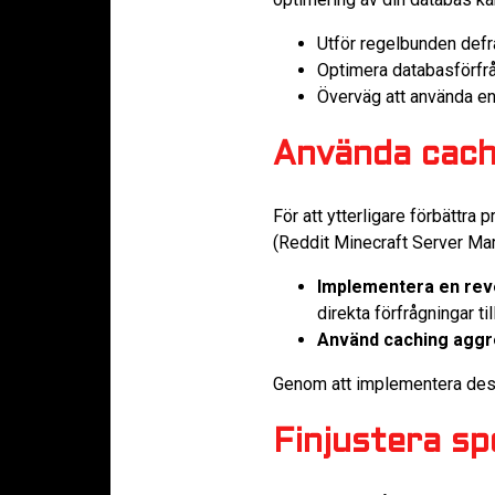
Utför regelbunden def
Optimera databasförfrå
Överväg att använda en 
Använda cach
För att ytterligare förbättr
(Reddit Minecraft Server Mar
Implementera en rev
direkta förfrågningar til
Använd caching aggr
Genom att implementera dess
Finjustera sp