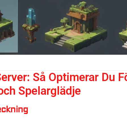
Server: Så Optimerar Du 
och Spelarglädje
eckning