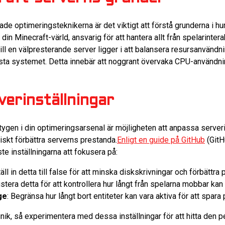
rade optimeringsteknikerna är det viktigt att förstå grunderna i h
i din Minecraft-värld, ansvarig för att hantera allt från spelarinter
l en välpresterande server ligger i att balansera resursanvändni
asta systemet. Detta innebär att noggrant övervaka CPU-användn
erinställningar
tygen i din optimeringsarsenal är möjligheten att anpassa server
iskt förbättra serverns prestanda.
Enligt en guide på GitHub
(GitH
te inställningarna att fokusera på:
täll in detta till false för att minska diskskrivningar och förbättra
ustera detta för att kontrollera hur långt från spelarna mobbar ka
ge
: Begränsa hur långt bort entiteter kan vara aktiva för att spar
unik, så experimentera med dessa inställningar för att hitta den p