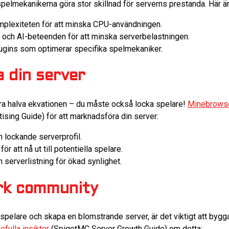
spelmekanikerna göra stor skillnad för serverns prestanda. Här är
plexiteten för att minska CPU-användningen.
och AI-beteenden för att minska serverbelastningen.
ugins som optimerar specifika spelmekaniker.
 din server
ara halva ekvationen – du måste också locka spelare!
Minebrowse 
ising Guide) för att marknadsföra din server:
 lockande serverprofil.
ör att nå ut till potentiella spelare.
 serverlistning för ökad synlighet.
rk community
na spelare och skapa en blomstrande server, är det viktigt att byg
fulla insikter
(SpigotMC Server Growth Guide) om detta: