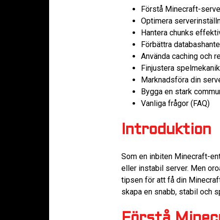
Förstå Minecraft-serve
Optimera serverinställ
Hantera chunks effekti
Förbättra databashante
Använda caching och r
Finjustera spelmekanik
Marknadsföra din serv
Bygga en stark commun
Vanliga frågor (FAQ)
Introduktion
Som en inbiten Minecraft-ent
eller instabil server. Men or
tipsen för att få din Minecra
skapa en snabb, stabil och s
Förstå Minec