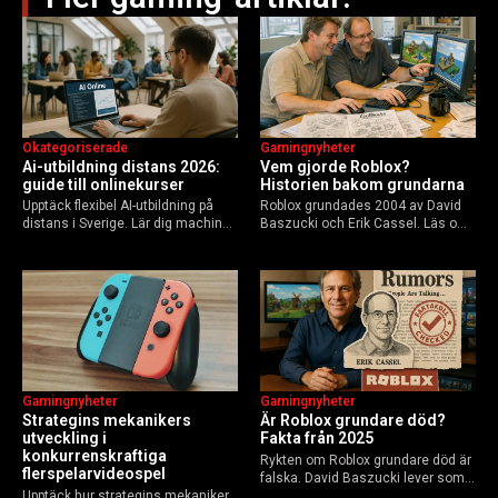
Okategoriserade
Gamingnyheter
Ai-utbildning distans 2026:
Vem gjorde Roblox?
guide till onlinekurser
Historien bakom grundarna
Upptäck flexibel AI-utbildning på
Roblox grundades 2004 av David
distans i Sverige. Lär dig machine
Baszucki och Erik Cassel. Läs om
learning, etik och Python via KTH,
deras roller, historien från
Elements of AI och fler plattformar.
GoBlocks till 85 miljoner dagliga
Guide för nybörjare och
användare 2025, och vad som
yrkesverksamma som vill bygga…
händer inför 2026.
Gamingnyheter
Gamingnyheter
Strategins mekanikers
Är Roblox grundare död?
utveckling i
Fakta från 2025
konkurrenskraftiga
Rykten om Roblox grundare död är
flerspelarvideospel
falska. David Baszucki lever som
Upptäck hur strategins mekaniker
VD, Erik Cassel dog 2013. Här är