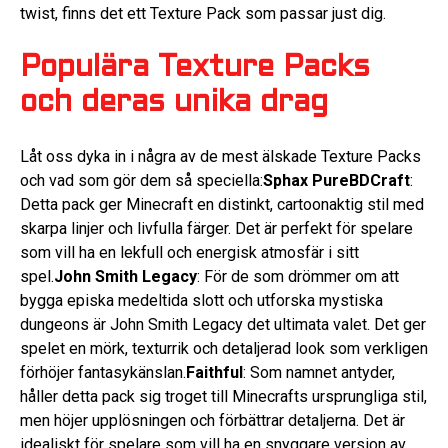
twist, finns det ett Texture Pack som passar just dig.
Populära Texture Packs
och deras unika drag
Låt oss dyka in i några av de mest älskade Texture Packs
och vad som gör dem så speciella:
Sphax PureBDCraft
:
Detta pack ger Minecraft en distinkt, cartoonaktig stil med
skarpa linjer och livfulla färger. Det är perfekt för spelare
som vill ha en lekfull och energisk atmosfär i sitt
spel.
John Smith Legacy
: För de som drömmer om att
bygga episka medeltida slott och utforska mystiska
dungeons är John Smith Legacy det ultimata valet. Det ger
spelet en mörk, texturrik och detaljerad look som verkligen
förhöjer fantasykänslan.
Faithful
: Som namnet antyder,
håller detta pack sig troget till Minecrafts ursprungliga stil,
men höjer upplösningen och förbättrar detaljerna. Det är
idealiskt för spelare som vill ha en snyggare version av