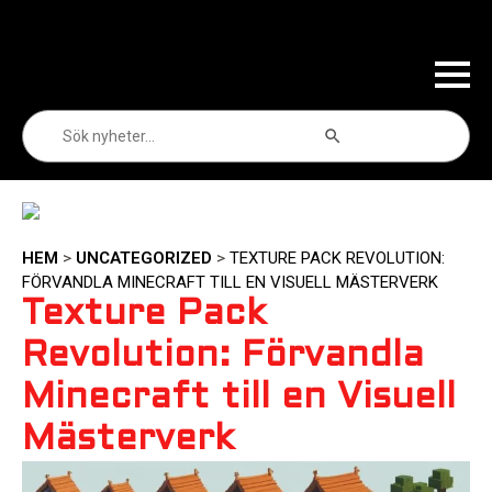
Sökknapp
Sök
efter:
HEM
>
UNCATEGORIZED
>
TEXTURE PACK REVOLUTION:
FÖRVANDLA MINECRAFT TILL EN VISUELL MÄSTERVERK
Texture Pack
Revolution: Förvandla
Minecraft till en Visuell
Mästerverk