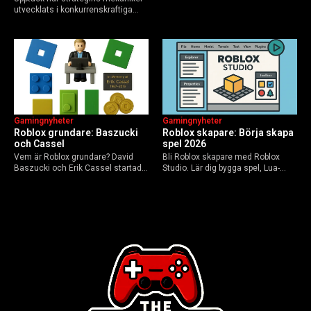
utvecklats i konkurrenskraftiga
sanningen, faktakoll och Roblox
flerspelarspel – från klassiska RTS
framtid inför 2026 – med tips mot
till dagens dynamiska meta och
hoax.
AI-drivna innovationer.
Gamingnyheter
Gamingnyheter
Roblox grundare: Baszucki
Roblox skapare: Börja skapa
och Cassel
spel 2026
Vem är Roblox grundare? David
Bli Roblox skapare med Roblox
Baszucki och Erik Cassel startade
Studio. Lär dig bygga spel, Lua-
2004. Baszucki leder som VD
scripta och tjäna Robux utan
2025, Cassel avled 2013. Historia,
kodkunskaper. Steg-för-steg-guide
rykten om död och aktuella
för nybörjare inför 2026-
utmaningar.
uppdateringar.