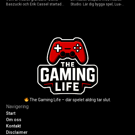
Baszucki och Erik Cassel startade
Studio. Lär dig bygga spel, Lua-
2004. Baszucki leder som VD
scripta och tjäna Robux utan
2025, Cassel avled 2013. Historia,
kodkunskaper. Steg-för-steg-guide
rykten om död och aktuella
för nybörjare inför 2026-
utmaningar.
uppdateringar.
The Gaming Life – där spelet aldrig tar slut.
Navigering
Start
Om oss
Kontakt
Disclaimer