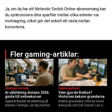
Ja, om du har ett Nintendo Switch Online-abonnemang kan
du synkronisera dina sparfiler mellan olika enheter via
molnlagring, vilket gör det enkelt att växla mellan
konsolerna.
Fler gaming-artiklar:
Okategoriserade
Gamingnyheter
Ai-utbildning distans 2026:
Vem gjorde Roblox?
guide till onlinekurser
Historien bakom grundarna
Upptäck flexibel AI-utbildning på
Roblox grundades 2004 av David
distans i Sverige. Lär dig machine
Baszucki och Erik Cassel. Läs om
learning, etik och Python via KTH,
deras roller, historien från