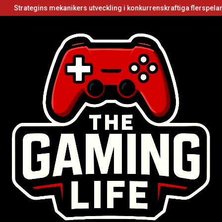
ns mekanikers utveckling i konkurrenskraftiga flerspelarvideospel