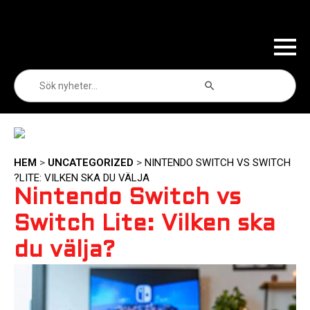
Sökknapp
Sök
efter:
HEM
>
UNCATEGORIZED
>
NINTENDO SWITCH VS SWITCH
LITE: VILKEN SKA DU VÄLJA?
Nintendo Switch vs
Switch Lite: Vilken ska
du välja?