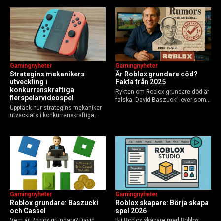
Elements of AI och fler plattformar.
GoBlocks till 85 miljoner dagliga
Guide för nybörjare och
användare 2025, och vad som
yrkesverksamma som vill bygga…
händer inför 2026.
Gamingnyheter
Gamingnyheter
Strategins mekanikers
Är Roblox grundare död?
utveckling i
Fakta från 2025
konkurrenskraftiga
Rykten om Roblox grundare död är
flerspelarvideospel
falska. David Baszucki lever som
Upptäck hur strategins mekaniker
VD, Erik Cassel dog 2013. Här är
utvecklats i konkurrenskraftiga
sanningen, faktakoll och Roblox
flerspelarspel – från klassiska RTS
framtid inför 2026 – med tips mot
till dagens dynamiska meta och
hoax.
AI-drivna innovationer.
Gamingnyheter
Gamingnyheter
Roblox grundare: Baszucki
Roblox skapare: Börja skapa
och Cassel
spel 2026
Vem är Roblox grundare? David
Bli Roblox skapare med Roblox