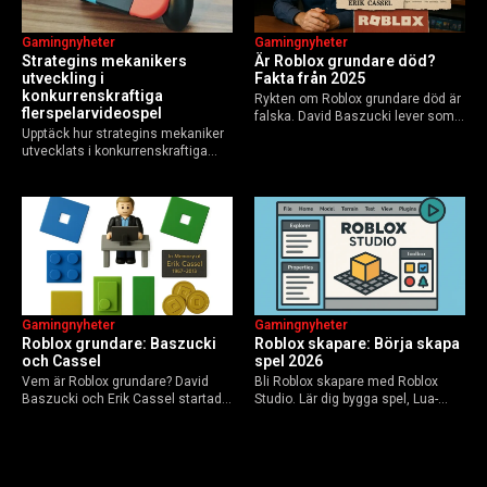
Gamingnyheter
Gamingnyheter
Strategins mekanikers
Är Roblox grundare död?
utveckling i
Fakta från 2025
konkurrenskraftiga
Rykten om Roblox grundare död är
flerspelarvideospel
falska. David Baszucki lever som
Upptäck hur strategins mekaniker
VD, Erik Cassel dog 2013. Här är
utvecklats i konkurrenskraftiga
sanningen, faktakoll och Roblox
flerspelarspel – från klassiska RTS
framtid inför 2026 – med tips mot
till dagens dynamiska meta och
hoax.
AI-drivna innovationer.
Gamingnyheter
Gamingnyheter
Roblox grundare: Baszucki
Roblox skapare: Börja skapa
och Cassel
spel 2026
Vem är Roblox grundare? David
Bli Roblox skapare med Roblox
Baszucki och Erik Cassel startade
Studio. Lär dig bygga spel, Lua-
2004. Baszucki leder som VD
scripta och tjäna Robux utan
2025, Cassel avled 2013. Historia,
kodkunskaper. Steg-för-steg-guide
rykten om död och aktuella
för nybörjare inför 2026-
utmaningar.
uppdateringar.