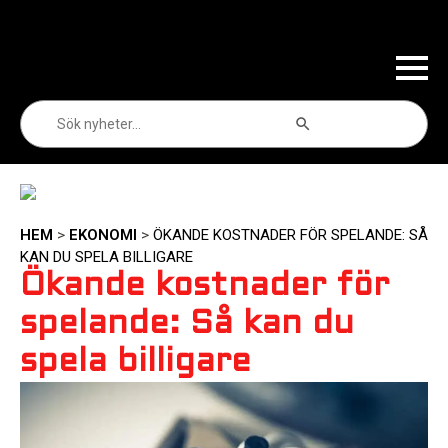
Sökknapp
Sök
efter:
HEM
>
EKONOMI
>
ÖKANDE KOSTNADER FÖR SPELANDE: SÅ
KAN DU SPELA BILLIGARE
Ökande kostnader för
spelande: Så kan du
spela billigare