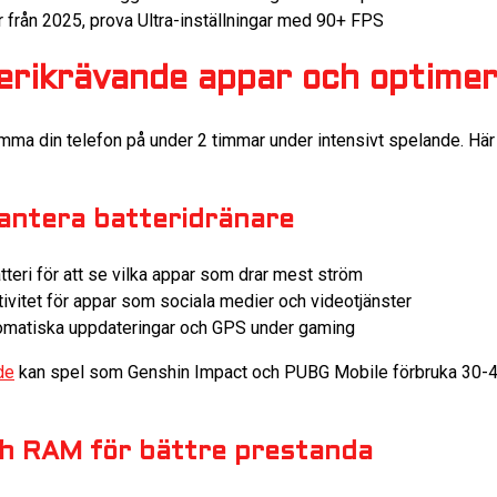
från 2025, prova Ultra-inställningar med 90+ FPS
erikrävande appar och optimer
mma din telefon på under 2 timmar under intensivt spelande. Här ä
hantera batteridränare
Batteri för att se vilka appar som drar mest ström
vitet för appar som sociala medier och videotjänster
tomatiska uppdateringar och GPS under gaming
de
kan spel som Genshin Impact och PUBG Mobile förbruka 30-40
ch RAM för bättre prestanda