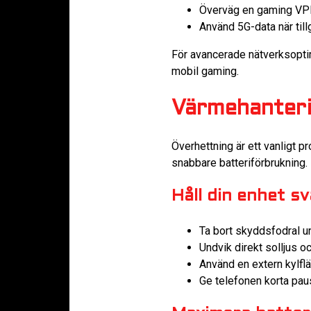
Överväg en gaming VPN 
Använd 5G-data när tillg
För avancerade nätverksopti
mobil gaming.
Värmehanteri
Överhettning är ett vanligt pr
snabbare batteriförbrukning.
Håll din enhet s
Ta bort skyddsfodral u
Undvik direkt solljus o
Använd en extern kylfl
Ge telefonen korta pau