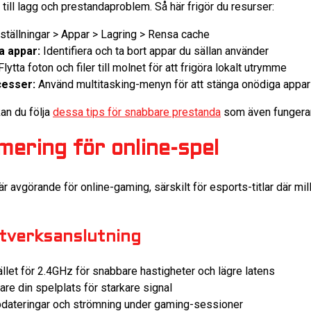
till lagg och prestandaproblem. Så här frigör du resurser:
Inställningar > Appar > Lagring > Rensa cache
a appar:
Identifiera och ta bort appar du sällan använder
lytta foton och filer till molnet för att frigöra lokalt utrymme
cesser:
Använd multitasking-menyn för att stänga onödiga appar
kan du följa
dessa tips för snabbare prestanda
som även fungerar
ering för online-spel
är avgörande för online-gaming, särskilt för esports-titlar där m
ätverksanslutning
llet för 2.4GHz för snabbare hastigheter och lägre latens
are din spelplats för starkare signal
dateringar och strömning under gaming-sessioner