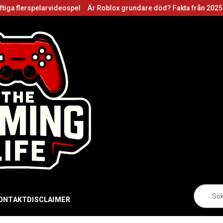
pelarvideospel
Är Roblox grundare död? Fakta från 2025
Sö
eft
ONTAKT
DISCLAIMER