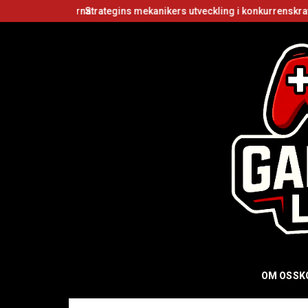
grundarna
Strategins mekanikers utveckling i konkurrenskraftiga flers
OM OSS
K