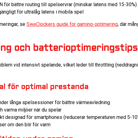
för bättre routing till spelservrar (minskar latens med 15-30%)
ängligt för ultralåg latens i mobila spel
meringar, se
SweClockers guide för gaming-optimering
, där mån
ng och batterioptimeringstips
oblem vid intensivt spelande, vilket leder till throttling (neddrag
val för optimal prestanda
nder långa spelsessioner för bättre värmeavledning
ch varma miljöer när du spelar
äkt designad för smartphones (reducerar temperaturen med 5-10
ser om den blir för varm