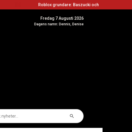
Roblox grundare: Baszucki och Cassel
Fredag 7 Augusti 2026
Dagens namn: Dennis, Denise
Sökknapp
k
er: