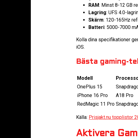
RAM
: Minst 8-12 GB r
Lagring
: UFS 4.0-lagri
Skärm
: 120-165Hz ref
Batteri
: 5000-7000 mAh
Kolla dina specifikationer ge
iOS.
Bästa gaming-te
Modell
Process
OnePlus 15
Snapdrago
iPhone 16 Pro
A18 Pro
RedMagic 11 Pro
Snapdrago
Källa:
Prisjakt.nu topplistor 
Aktivera Gam