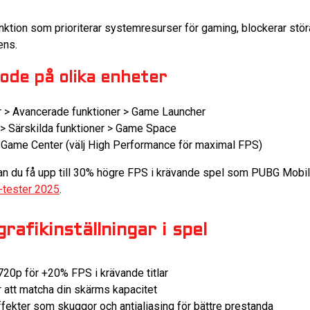
nktion som prioriterar systemresurser för gaming, blockerar stö
ens.
ode på olika enheter
r > Avancerade funktioner > Game Launcher
 > Särskilda funktioner > Game Space
> Game Center (välj High Performance för maximal FPS)
 du få upp till 30% högre FPS i krävande spel som PUBG Mobile 
-tester 2025
.
rafikinställningar i spel
720p för +20% FPS i krävande titlar
r att matcha din skärms kapacitet
fekter som skuggor och antialiasing för bättre prestanda