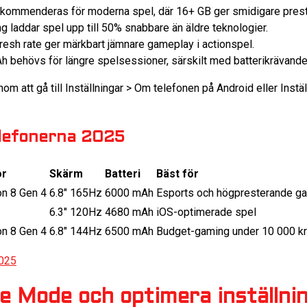
ekommenderas för moderna spel, där 16+ GB ger smidigare pres
ng laddar spel upp till 50% snabbare än äldre teknologier.
resh rate ger märkbart jämnare gameplay i actionspel.
 behövs för längre spelsessioner, särskilt med batterikrävande
nom att gå till Inställningar > Om telefonen på Android eller Instä
lefonerna 2025
or
Skärm
Batteri
Bäst för
n 8 Gen 4
6.8″ 165Hz
6000 mAh
Esports och högpresterande g
6.3″ 120Hz
4680 mAh
iOS-optimerade spel
n 8 Gen 4
6.8″ 144Hz
6500 mAh
Budget-gaming under 10 000 kr
2025
e Mode och optimera inställni