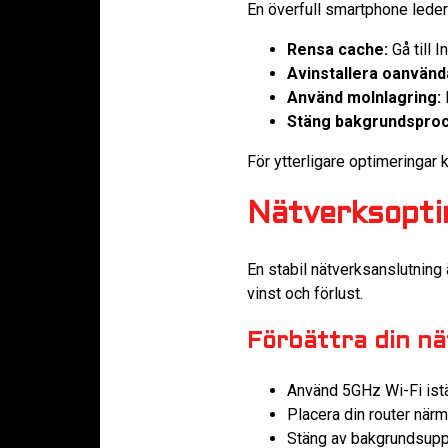
En överfull smartphone leder 
Rensa cache:
Gå till 
Avinstallera oanvänd
Använd molnlagring:
F
Stäng bakgrundspro
För ytterligare optimeringar 
Nätverksoptim
En stabil nätverksanslutning 
vinst och förlust.
Förbättra din n
Använd 5GHz Wi-Fi istä
Placera din router närm
Stäng av bakgrundsupp