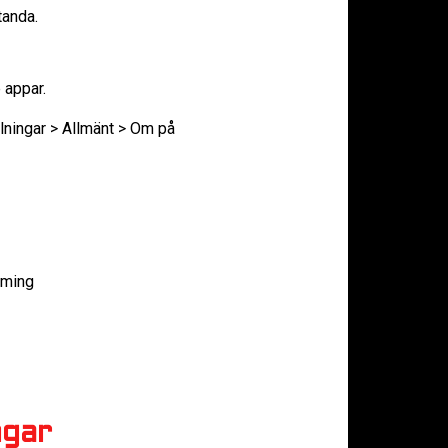
tanda.
 appar.
llningar > Allmänt > Om på
aming
ngar