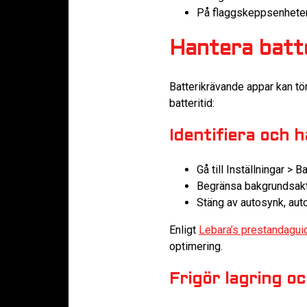
På flaggskeppsenheter 
Hantera batt
Batterikrävande appar kan tö
batteritid:
Identifiera och 
Gå till Inställningar > 
Begränsa bakgrundsakti
Stäng av autosynk, au
Enligt
Lebara’s prestandagui
optimering.
Frigör lagring o