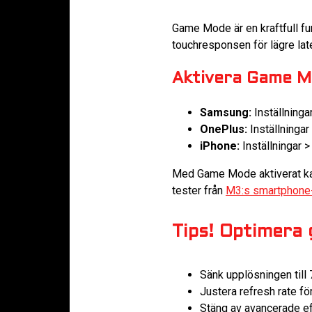
Game Mode är en kraftfull fu
touchresponsen för lägre lat
Aktivera Game M
Samsung:
Inställninga
OnePlus:
Inställningar
iPhone:
Inställningar 
Med Game Mode aktiverat kan
tester från
M3:s smartphone
Tips! Optimera g
Sänk upplösningen till 
Justera refresh rate fö
Stäng av avancerade ef