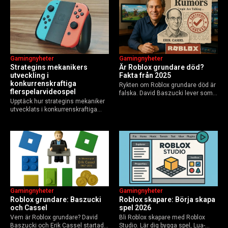
Guide för nybörjare och
användare 2025, och vad som
yrkesverksamma som vill bygga…
händer inför 2026.
Gamingnyheter
Gamingnyheter
Strategins mekanikers
Är Roblox grundare död?
utveckling i
Fakta från 2025
konkurrenskraftiga
Rykten om Roblox grundare död är
flerspelarvideospel
falska. David Baszucki lever som
Upptäck hur strategins mekaniker
VD, Erik Cassel dog 2013. Här är
utvecklats i konkurrenskraftiga
sanningen, faktakoll och Roblox
flerspelarspel – från klassiska RTS
framtid inför 2026 – med tips mot
till dagens dynamiska meta och
hoax.
AI-drivna innovationer.
Gamingnyheter
Gamingnyheter
Roblox grundare: Baszucki
Roblox skapare: Börja skapa
och Cassel
spel 2026
Vem är Roblox grundare? David
Bli Roblox skapare med Roblox
Baszucki och Erik Cassel startade
Studio. Lär dig bygga spel, Lua-