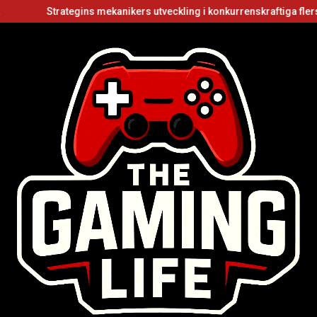
Strategins mekanikers utveckling i konkurrenskraftiga flerspelarvi