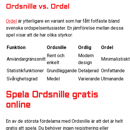
Ordsnille vs. Ordel
Ordel
är ytterligare en variant som har fått fotfäste bland
svenska ordspelsentusiaster. En jämförelse mellan dessa
spel visar att de har olika styrkor:
Funktion
Ordsnille
Ordlig
Ordel
Rent och
Modern
Användargränssnitt
Minimalistiskt
enkelt
design
Statistikfunktioner
Grundläggande
Detaljerad
Omfattande
Svårighetsgrad
Medel
Varierande
Utmanande
Spela Ordsnille gratis
online
En av de största fördelarna med Ordsnille är att det är helt
gratis att spela. Du behöver ingen registrering eller