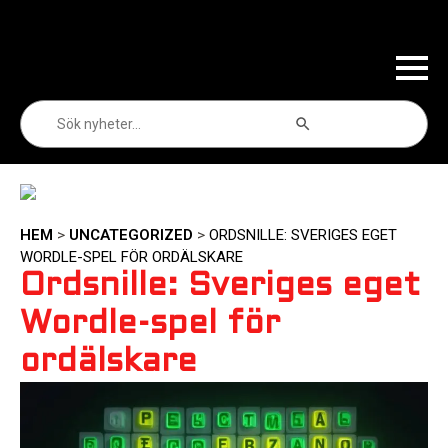
Sökknapp
Sök
efter:
HEM
>
UNCATEGORIZED
>
ORDSNILLE: SVERIGES EGET
WORDLE-SPEL FÖR ORDÄLSKARE
Ordsnille: Sveriges eget
Wordle-spel för
ordälskare