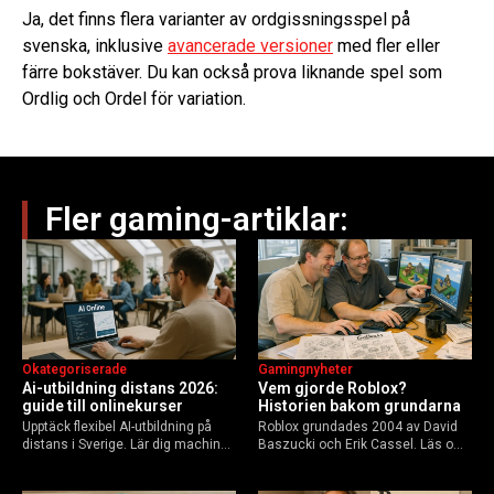
Ja, det finns flera varianter av ordgissningsspel på
svenska, inklusive
avancerade versioner
med fler eller
färre bokstäver. Du kan också prova liknande spel som
Ordlig och Ordel för variation.
Fler gaming-artiklar:
Okategoriserade
Gamingnyheter
Ai-utbildning distans 2026:
Vem gjorde Roblox?
guide till onlinekurser
Historien bakom grundarna
Upptäck flexibel AI-utbildning på
Roblox grundades 2004 av David
distans i Sverige. Lär dig machine
Baszucki och Erik Cassel. Läs om
learning, etik och Python via KTH,
deras roller, historien från
Elements of AI och fler plattformar.
GoBlocks till 85 miljoner dagliga