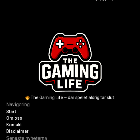
2004. Baszucki leder som VD
scripta och tjäna Robux utan
2025, Cassel avled 2013. Historia,
kodkunskaper. Steg-för-steg-guide
rykten om död och aktuella
för nybörjare inför 2026-
utmaningar.
uppdateringar.
The Gaming Life – där spelet aldrig tar slut.
Navigering
Start
Om oss
Kontakt
Disclaimer
Senaste nyheterna