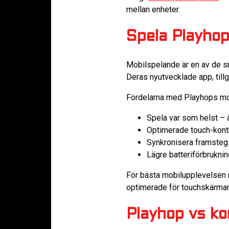
mellan enheter.
Spela Playhop
Mobilspelande är en av de s
Deras nyutvecklade app, till
Fördelarna med Playhops mo
Spela var som helst – ä
Optimerade touch-kontr
Synkronisera framsteg
Lägre batteriförbrukn
För bästa mobilupplevelsen 
optimerade för touchskärmar
Playhop vs ko