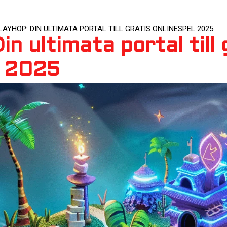
LAYHOP: DIN ULTIMATA PORTAL TILL GRATIS ONLINESPEL 2025
in ultimata portal till 
l 2025