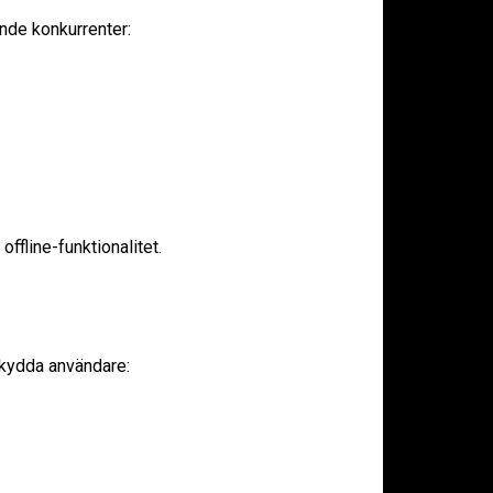
ande konkurrenter:
fline-funktionalitet.
 skydda användare: