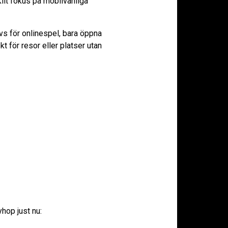
ilt fokus på mobilvänliga
vs för onlinespel, bara öppna
 för resor eller platser utan
hop just nu: