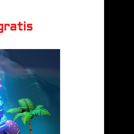
gratis