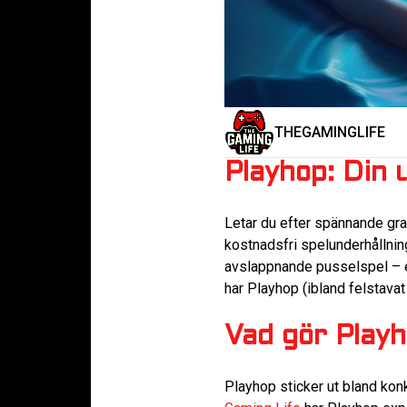
THEGAMINGLIFE
Playhop: Din u
Letar du efter spännande grat
kostnadsfri spelunderhållning
avslappnande pusselspel – er
har Playhop (ibland felstavat
Vad gör Play
Playhop sticker ut bland ko