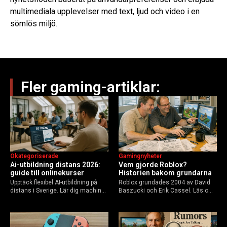
multimediala upplevelser med text, ljud och video i en
sömlös miljö.
Fler gaming-artiklar:
Okategoriserade
Gamingnyheter
Ai-utbildning distans 2026:
Vem gjorde Roblox?
guide till onlinekurser
Historien bakom grundarna
Upptäck flexibel AI-utbildning på
Roblox grundades 2004 av David
distans i Sverige. Lär dig machine
Baszucki och Erik Cassel. Läs om
learning, etik och Python via KTH,
deras roller, historien från
Elements of AI och fler plattformar.
GoBlocks till 85 miljoner dagliga
Guide för nybörjare och
användare 2025, och vad som
yrkesverksamma som vill bygga…
händer inför 2026.