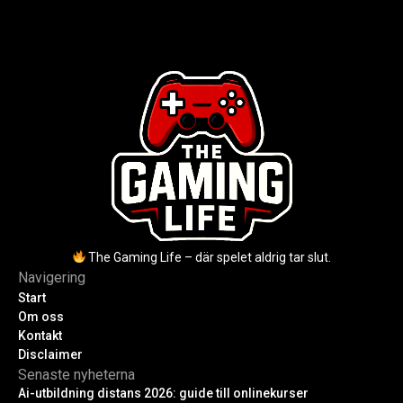
2025, Cassel avled 2013. Historia,
kodkunskaper. Steg-för-steg-guide
rykten om död och aktuella
för nybörjare inför 2026-
utmaningar.
uppdateringar.
The Gaming Life – där spelet aldrig tar slut.
Navigering
Start
Om oss
Kontakt
Disclaimer
Senaste nyheterna
Ai-utbildning distans 2026: guide till onlinekurser