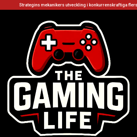
Strategins mekanikers utveckling i konkurrenskraftiga flerspelarvid