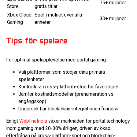
75+ miljoner
Store
gratis titlar
Xbox Cloud
Spel i molnet över alla
30+ miljoner
Gaming
enheter
Tips för spelare
För optimal spelupplevelse med portal gaming:
Välj plattformar som stödjer dina primära
spelenheter
Kontrollera cross-platform-stöd för favoritspel
Jämför kostnadsmodeller (prenumeration vs.
engångsköp)
Undersök hur blockchain-integrationen fungerar
Enligt
WeblineIndia
växer marknaden för portal technology
inom gaming med 20-30% årligen, driven av ökad
efterfrågan på cross-platform-spel och blockchain-