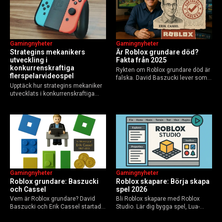
Gamingnyheter
Gamingnyheter
Strategins mekanikers
Är Roblox grundare död?
utveckling i
Fakta från 2025
konkurrenskraftiga
Rykten om Roblox grundare död är
flerspelarvideospel
falska. David Baszucki lever som
Upptäck hur strategins mekaniker
VD, Erik Cassel dog 2013. Här är
utvecklats i konkurrenskraftiga
sanningen, faktakoll och Roblox
flerspelarspel – från klassiska RTS
framtid inför 2026 – med tips mot
till dagens dynamiska meta och
hoax.
AI-drivna innovationer.
Gamingnyheter
Gamingnyheter
Roblox grundare: Baszucki
Roblox skapare: Börja skapa
och Cassel
spel 2026
Vem är Roblox grundare? David
Bli Roblox skapare med Roblox
Baszucki och Erik Cassel startade
Studio. Lär dig bygga spel, Lua-
2004. Baszucki leder som VD
scripta och tjäna Robux utan