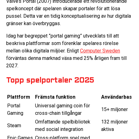
Valve’s Portal (2007) introducerade ett revolutionerande
spelkoncept där spelaren skapar portaler för att lösa
pussel. Detta var en tidig konceptualisering av hur digitala
gränser kan överbryggas.
Idag har begreppet ”portal gaming” utvecklats till att
beskriva plattformar som förenklar spelares rörelse
mellan olika digitala miljöer. Enligt
Computer Sweden
förväntas denna marknad växa med 25% årligen fram till
2027.
Topp spelportaler 2025
Plattform
Främsta funktion
Användarbas
Portal
Universal gaming coin för
15+ miljoner
Gaming
cross-chain tillgångar
Omfattande spelbibliotek
132 miljoner
Steam
med social integration
aktiva
Epic Games
Cross-platform spel med