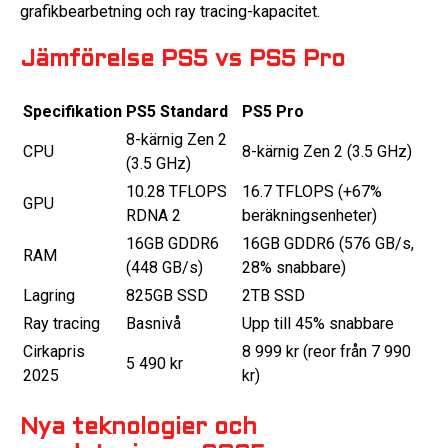
grafikbearbetning och ray tracing-kapacitet.
Jämförelse PS5 vs PS5 Pro
Specifikation
PS5 Standard
PS5 Pro
8-kärnig Zen 2
CPU
8-kärnig Zen 2 (3.5 GHz)
(3.5 GHz)
10.28 TFLOPS
16.7 TFLOPS (+67%
GPU
RDNA 2
beräkningsenheter)
16GB GDDR6
16GB GDDR6 (576 GB/s,
RAM
(448 GB/s)
28% snabbare)
Lagring
825GB SSD
2TB SSD
Ray tracing
Basnivå
Upp till 45% snabbare
Cirkapris
8 999 kr (reor från 7 990
5 490 kr
2025
kr)
Nya teknologier och