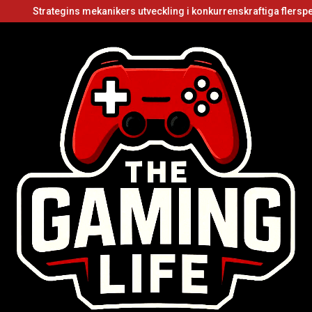
tegins mekanikers utveckling i konkurrenskraftiga flerspelarvideosp