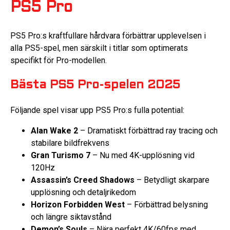
PS5 Pro
PS5 Pro:s kraftfullare hårdvara förbättrar upplevelsen i
alla PS5-spel, men särskilt i titlar som optimerats
specifikt för Pro-modellen.
Bästa PS5 Pro-spelen 2025
Följande spel visar upp PS5 Pro:s fulla potential:
Alan Wake 2
– Dramatiskt förbättrad ray tracing och
stabilare bildfrekvens
Gran Turismo 7
– Nu med 4K-upplösning vid
120Hz
Assassin’s Creed Shadows
– Betydligt skarpare
upplösning och detaljrikedom
Horizon Forbidden West
– Förbättrad belysning
och längre siktavstånd
Demon’s Souls
– Nära perfekt 4K/60fps med