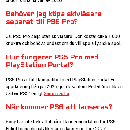
under första halvan av 2026.
Behöver jag köpa skivläsare
separat till PS5 Pro?
Ja, PS5 Pro säljs utan skivläsare. Den kostar cirka 1 000
kr extra och behövs endast om du vill spela fysiska spel.
Hur fungerar PS5 Pro med
PlayStation Portal?
PS5 Pro är fullt kompatibel med PlayStation Portal. En
uppdatering från juli 2025 gör dessutom Portal ”mer lik en
bärbar PS5” enligt
Gamereactor
.
När kommer PS6 att lanseras?
Sony har inte bekräftat något lanseringsdatum för PS6.
Enligt branschanalytiker är en lansering före 2027