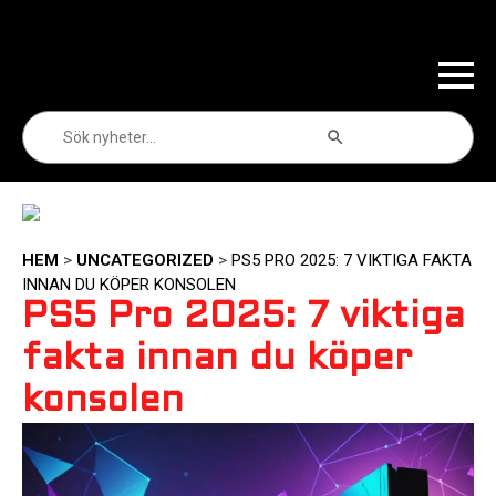
Sökknapp
Sök
efter:
HEM
>
UNCATEGORIZED
>
PS5 PRO 2025: 7 VIKTIGA FAKTA
INNAN DU KÖPER KONSOLEN
PS5 Pro 2025: 7 viktiga
fakta innan du köper
konsolen