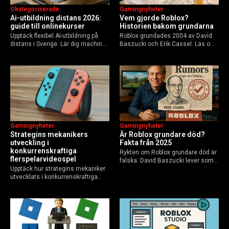
Okategoriserade
Gamingnyheter
Ai-utbildning distans 2026:
Vem gjorde Roblox?
guide till onlinekurser
Historien bakom grundarna
Upptäck flexibel AI-utbildning på
Roblox grundades 2004 av David
distans i Sverige. Lär dig machine
Baszucki och Erik Cassel. Läs om
learning, etik och Python via KTH,
deras roller, historien från
Elements of AI och fler plattformar.
GoBlocks till 85 miljoner dagliga
Guide för nybörjare och
användare 2025, och vad som
yrkesverksamma som vill bygga…
händer inför 2026.
Gamingnyheter
Gamingnyheter
Strategins mekanikers
Är Roblox grundare död?
utveckling i
Fakta från 2025
konkurrenskraftiga
Rykten om Roblox grundare död är
flerspelarvideospel
falska. David Baszucki lever som
Upptäck hur strategins mekaniker
VD, Erik Cassel dog 2013. Här är
utvecklats i konkurrenskraftiga
sanningen, faktakoll och Roblox
flerspelarspel – från klassiska RTS
framtid inför 2026 – med tips mot
till dagens dynamiska meta och
hoax.
AI-drivna innovationer.