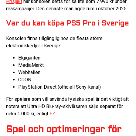
Prisjakt
har konsolen setts för så lite som 7 990 kr under
reakampanjer. Den senaste rean ägde rum i oktober 2025.
Var du kan köpa PS5 Pro i Sverige
Konsolen finns tillgänglig hos de flesta större
elektronikkedjor i Sverige:
Elgiganten
MediaMarkt
Webhallen
CDON
PlayStation Direct (officiell Sony-kanal)
För spelare som vill använda fysiska spel är det viktigt att
notera att Ultra HD Blu-ray-skivläsaren säljs separat för
cirka 1 000 kr, enligt
FZ
.
Spel och optimeringar för