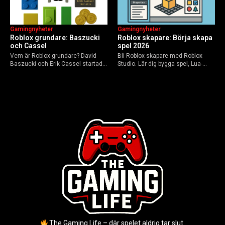
Gamingnyheter
Gamingnyheter
Roblox grundare: Baszucki
Roblox skapare: Börja skapa
och Cassel
spel 2026
Vem är Roblox grundare? David
Bli Roblox skapare med Roblox
Baszucki och Erik Cassel startade
Studio. Lär dig bygga spel, Lua-
2004. Baszucki leder som VD
scripta och tjäna Robux utan
2025, Cassel avled 2013. Historia,
kodkunskaper. Steg-för-steg-guide
rykten om död och aktuella
för nybörjare inför 2026-
utmaningar.
uppdateringar.
The Gaming Life – där spelet aldrig tar slut.