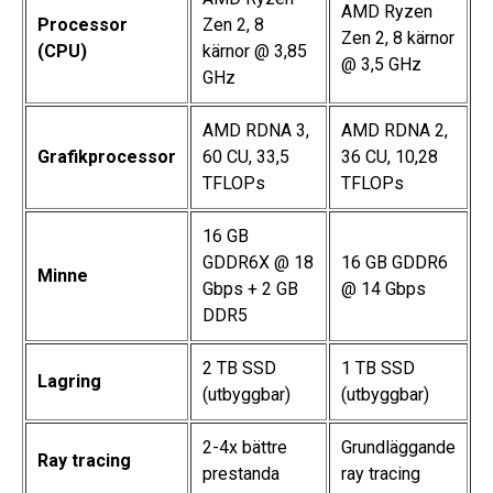
AMD Ryzen
Processor
Zen 2, 8
Zen 2, 8 kärnor
(CPU)
kärnor @ 3,85
@ 3,5 GHz
GHz
AMD RDNA 3,
AMD RDNA 2,
Grafikprocessor
60 CU, 33,5
36 CU, 10,28
TFLOPs
TFLOPs
16 GB
GDDR6X @ 18
16 GB GDDR6
Minne
Gbps + 2 GB
@ 14 Gbps
DDR5
2 TB SSD
1 TB SSD
Lagring
(utbyggbar)
(utbyggbar)
2-4x bättre
Grundläggande
Ray tracing
prestanda
ray tracing