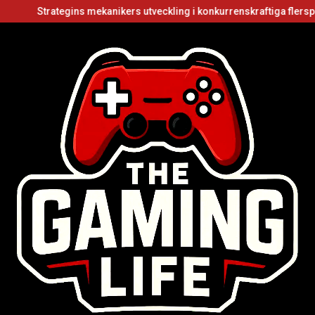
ategins mekanikers utveckling i konkurrenskraftiga flerspelarvideos