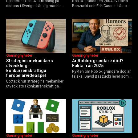
Upptäck flexibel AI-utbildning på
Roblox grundades 2004 av David
distans i Sverige. Lär dig machine
Baszucki och Erik Cassel. Läs om
learning, etik och Python via KTH,
deras roller, historien från
Elements of AI och fler plattformar.
GoBlocks till 85 miljoner dagliga
Guide för nybörjare och
användare 2025, och vad som
yrkesverksamma som vill bygga…
händer inför 2026.
Gamingnyheter
Gamingnyheter
Strategins mekanikers
Är Roblox grundare död?
utveckling i
Fakta från 2025
konkurrenskraftiga
Rykten om Roblox grundare död är
flerspelarvideospel
falska. David Baszucki lever som
Upptäck hur strategins mekaniker
VD, Erik Cassel dog 2013. Här är
utvecklats i konkurrenskraftiga
sanningen, faktakoll och Roblox
flerspelarspel – från klassiska RTS
framtid inför 2026 – med tips mot
till dagens dynamiska meta och
hoax.
AI-drivna innovationer.
Gamingnyheter
Gamingnyheter