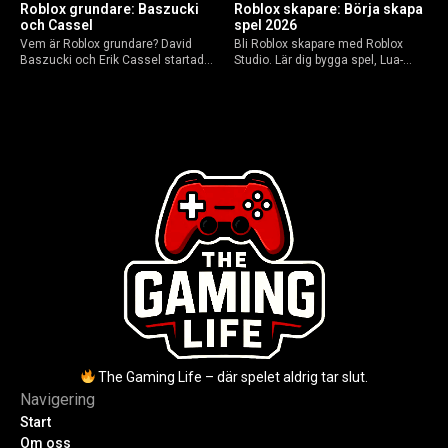
Roblox grundare: Baszucki
Roblox skapare: Börja skapa
och Cassel
spel 2026
Vem är Roblox grundare? David
Bli Roblox skapare med Roblox
Baszucki och Erik Cassel startade
Studio. Lär dig bygga spel, Lua-
2004. Baszucki leder som VD
scripta och tjäna Robux utan
2025, Cassel avled 2013. Historia,
kodkunskaper. Steg-för-steg-guide
rykten om död och aktuella
för nybörjare inför 2026-
utmaningar.
uppdateringar.
The Gaming Life – där spelet aldrig tar slut.
Navigering
Start
Om oss