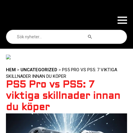
Sökknapp
Sök
efter:
HEM
>
UNCATEGORIZED
>
PS5 PRO VS PS5: 7 VIKTIGA
SKILLNADER INNAN DU KÖPER
PS5 Pro vs PS5: 7
viktiga skillnader innan
du köper