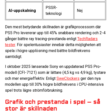
PSSR-
AI-uppskalning
Nej
teknologi
Den mest betydande skillnaden är grafikprocessorn där
PS5 Pro levererar upp till 45% snabbare rendering och 2-4
gånger bättre ray tracing-prestanda enligt
TechRadars
tester
. För spelentusiaster innebär detta möjligheten att
spela i högre upplösning med bättre bildfrekvens
samtidigt.
I oktober 2025 lanserade Sony en uppdaterad PS5 Pro-
modell (CFI-7121) som är lättare (4,5 kg vs 4,9 kg), tystare
och mer energieffektiv. Enligt
SweClockers
ger den nya
modellen upp till 30% högre bildfrekvens i CPU-intensiva
spel trots lägre strömförbrukning.
Grafik och prestanda i spel – så
stor är skillnaden