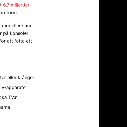
lt
6,7 miljarder
varuform.
a modeller som
er på konsoler
r att fatta ett
er eller krångel
TV-apparater
boka TV:n
garna