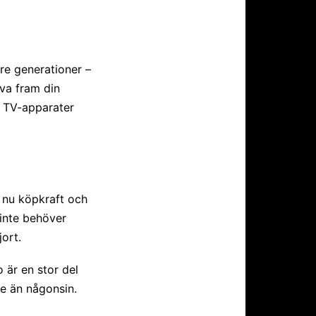
re generationer –
va fram din
s TV-apparater
 nu köpkraft och
 inte behöver
jort.
 är en stor del
re än någonsin.