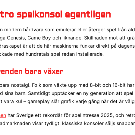
tro spelkonsol egentligen
en modern hårdvara som emulerar eller återger spel från äld
ga Genesis, Game Boy och liknande. Skillnaden mot att grä
draskapet är att de här maskinerna funkar direkt på dagen
kade med hundratals spel redan installerade.
renden bara växer
ara nostalgi. Folk som växte upp med 8-bit och 16-bit har
ed sina barn. Samtidigt upptäcker en ny generation att spel
t vara kul – gameplay slår grafik varje gång när det är välg
hen
har Sverige ett rekordår för spelintresse 2025, och retro
dmarknaden visar tydligt: klassiska konsoler säljs snabba