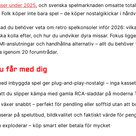
nser under 2025
, och svenska spelmarknaden omsatte tota
. Folk köper inte bara spel – de köper nostalgikickar i hård
ad du behöver veta om retro spelkonsoler inför 2026: vilk
ska kolla efter, och hur du undviker dyra missar. Fokus ligg
-anslutningar och handhållna alternativ – allt du behöver fö
va igenom 20 forumtrådar.
 får med dig
ed inbyggda spel ger plug-and-play-nostalgi – inga kassett
att du slipper kämpa med gamla RCA-sladdar på moderna 
växer snabbt – perfekt för pendling eller sofftid utan att 
userar på spelutbud, bildkvalitet och faktiskt värde för pen
xploderar – köp smart eller betala för mycket