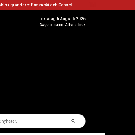
 Baszucki och Cassel
Roblox skapare: Börja ska
Torsdag 6 Augusti 2026
Dagens namn: Alfons, Inez
Sökknapp
k
er: