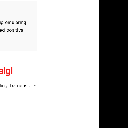
lig emulering
ed positiva
lgi
ing, barnens bil-