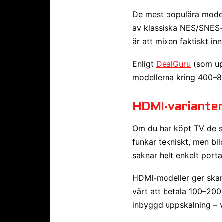
De mest populära modell
av klassiska NES/SNES-ti
är att mixen faktiskt in
Enligt
DealGuru
(som upp
modellerna kring 400–8
HDMI-variante
Om du har köpt TV de se
funkar tekniskt, men bi
saknar helt enkelt porta
HDMI-modeller ger skar
värt att betala 100–200 
inbyggd uppskalning – v