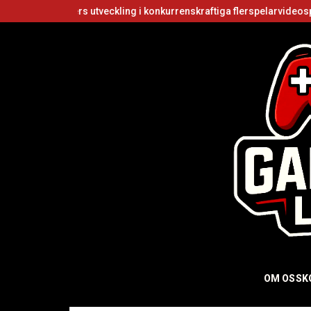
ers utveckling i konkurrenskraftiga flerspelarvideospel
Är Roblox 
OM OSS
K