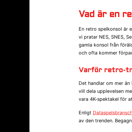
Vad är en re
En retro spelkonsol är 
vi pratar NES, SNES, Se
gamla konsol från föräl
och ofta kommer förpac
Varför retro-t
Det handlar om mer än b
vill dela upplevelsen m
vara 4K-spektakel för at
Enligt
Dataspelsbransc
av den trenden. Begagna