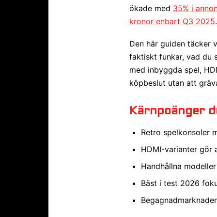
ökade med
35% i anno
kronor enbart Q3 2025
Den här guiden täcker v
faktiskt funkar, vad du 
med inbyggda spel, HDMI
köpbeslut utan att grä
Kärnpoänger du
Retro spelkonsoler m
HDMI-varianter gör 
Handhållna modeller 
Bäst i test 2026 fok
Begagnadmarknaden e