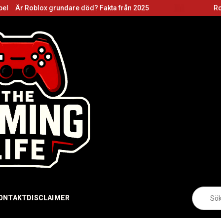
grundare död? Fakta från 2025
Roblox grundare:
Sö
ONTAKT
DISCLAIMER
eft