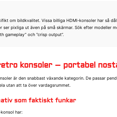
ifikt om bildkvalitet. Vissa billiga HDMI-konsoler har så då
ler ser pixliga ut även på små skärmar. Sök efter modeller m
 gameplay” och ”crisp output”.
etro konsoler – portabel nosta
nsoler är den snabbast växande kategorin. De passar pendl
spela utan att ta över vardagsrummet.
nativ som faktiskt funkar
-konsol har: