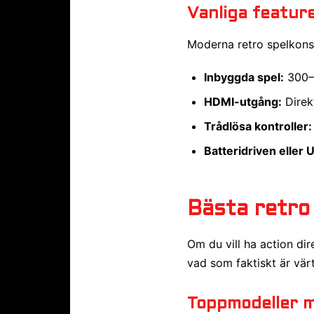
Vanliga feature
Moderna retro spelkonso
Inbyggda spel:
300–6
HDMI-utgång:
Direk
Trådlösa kontroller:
Batteridriven eller 
Bästa retro
Om du vill ha action di
vad som faktiskt är värt
Toppmodeller 