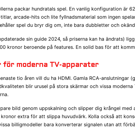
erna packar hundratals spel. En vanlig konfiguration är 62
tlar, arcade-hits och lite fyllnadsmaterial som ingen spelar.
nehåller spel du bryr dig om, inte bara dubbletter och okända
daterade sin guide 2024, så priserna kan ha ändrats) ligg
00 kronor beroende på features. En solid bas för att komm
r för moderna TV-apparater
naste tio åren vill du ha HDMI. Gamla RCA-anslutningar (g
ldkvaliteten blir urusel på stora skärmar och vissa moderna
rna.
pare bild genom uppskalning och slipper dig krångel med a
kronor extra för att slippa huvudvärk. Kolla också att kons
issa billigmodeller bara konverterar signalen utan att förbä