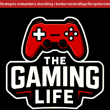
anikers utveckling i konkurrenskraftiga flerspelarvideospel