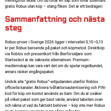
meningsfull skala. Om du hittar en sajt som lovar tusentals
gratis Robux utan köp – stäng fliken. Det är ett bedrägeri.
Sammanfattning och nästa
steg
Robux-priser i Sverige 2026 ligger i intervallet 0,10–0,13
kr per Robux beroende på paket och köpmetod. Direktköp
via Roblox och presentkort från återförsäljare som
Startselect är de säkraste alternativen. Premium-
medlemskap kan vara värt det om du spelar regelbundet,
annars räcker engångspaket.
Undvik alla ”gratis Robux”-erbjudanden utanför Roblox
officiella kanaler. Aktivera tvåfaktorsautentisering och PIN-
kod för köp om kontot används av barn. Om du är osäker
på vilket paket som ger bäst värde, använd tabellen ovan
och räkna ut vad du faktiskt behöver – köp inte mer Robux