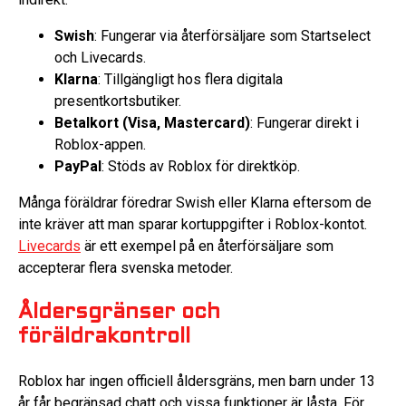
Swish
: Fungerar via återförsäljare som Startselect
och Livecards.
Klarna
: Tillgängligt hos flera digitala
presentkortsbutiker.
Betalkort (Visa, Mastercard)
: Fungerar direkt i
Roblox-appen.
PayPal
: Stöds av Roblox för direktköp.
Många föräldrar föredrar Swish eller Klarna eftersom de
inte kräver att man sparar kortuppgifter i Roblox-kontot.
Livecards
är ett exempel på en återförsäljare som
accepterar flera svenska metoder.
Åldersgränser och
föräldrakontroll
Roblox har ingen officiell åldersgräns, men barn under 13
år får begränsad chatt och vissa funktioner är låsta. För