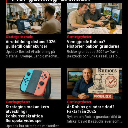
Okategoriserade
Gamingnyheter
Ai-utbildning distans 2026:
Vem gjorde Roblox?
guide till onlinekurser
Historien bakom grundarna
Upptäck flexibel AI-utbildning på
Roblox grundades 2004 av David
distans i Sverige. Lär dig machine
Baszucki och Erik Cassel. Läs om
learning, etik och Python via KTH,
deras roller, historien från
Elements of AI och fler plattformar.
GoBlocks till 85 miljoner dagliga
Guide för nybörjare och
användare 2025, och vad som
yrkesverksamma som vill bygga…
händer inför 2026.
Gamingnyheter
Gamingnyheter
Strategins mekanikers
Är Roblox grundare död?
utveckling i
Fakta från 2025
konkurrenskraftiga
Rykten om Roblox grundare död är
flerspelarvideospel
falska. David Baszucki lever som
Upptäck hur strategins mekaniker
VD, Erik Cassel dog 2013. Här är