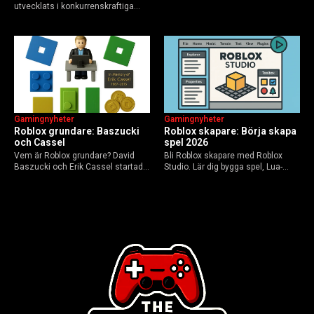
utvecklats i konkurrenskraftiga
sanningen, faktakoll och Roblox
flerspelarspel – från klassiska RTS
framtid inför 2026 – med tips mot
till dagens dynamiska meta och
hoax.
AI-drivna innovationer.
Gamingnyheter
Gamingnyheter
Roblox grundare: Baszucki
Roblox skapare: Börja skapa
och Cassel
spel 2026
Vem är Roblox grundare? David
Bli Roblox skapare med Roblox
Baszucki och Erik Cassel startade
Studio. Lär dig bygga spel, Lua-
2004. Baszucki leder som VD
scripta och tjäna Robux utan
2025, Cassel avled 2013. Historia,
kodkunskaper. Steg-för-steg-guide
rykten om död och aktuella
för nybörjare inför 2026-
utmaningar.
uppdateringar.