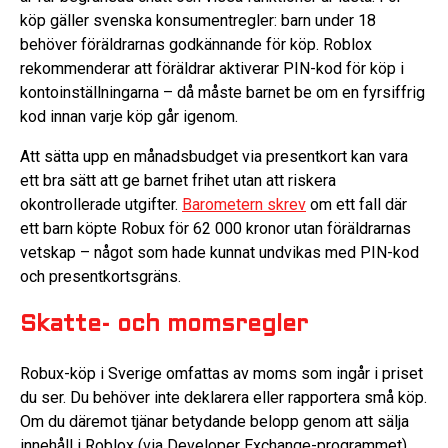
köp gäller svenska konsumentregler: barn under 18
behöver föräldrarnas godkännande för köp. Roblox
rekommenderar att föräldrar aktiverar PIN-kod för köp i
kontoinställningarna – då måste barnet be om en fyrsiffrig
kod innan varje köp går igenom.
Att sätta upp en månadsbudget via presentkort kan vara
ett bra sätt att ge barnet frihet utan att riskera
okontrollerade utgifter.
Barometern skrev
om ett fall där
ett barn köpte Robux för 62 000 kronor utan föräldrarnas
vetskap – något som hade kunnat undvikas med PIN-kod
och presentkortsgräns.
Skatte- och momsregler
Robux-köp i Sverige omfattas av moms som ingår i priset
du ser. Du behöver inte deklarera eller rapportera små köp.
Om du däremot tjänar betydande belopp genom att sälja
innehåll i Roblox (via Developer Exchange-programmet)