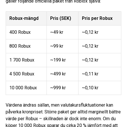
gäller följande officiella paket från Roblox själva:
Robux-mängd
Pris (SEK)
Pris per Robux
400 Robux
~49 kr
~0,12 kr
800 Robux
~99 kr
~0,12 kr
1 700 Robux
~199 kr
~0,12 kr
4 500 Robux
~499 kr
~0,11 kr
10 000 Robux
~999 kr
~0,10 kr
Värdena ändras sällan, men valutakursfluktuationer kan
påverka kronpriset. Större paket ger alltid marginellt bättre
värde per Robux – skillnaden är dock inte enorm. Om du
köper 10 000 Robux sparar du cirka 20 % jämfört med att