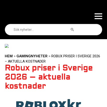
Sökknapp
Sök
efter:
HEM
>
GAMINGNYHETER
>
ROBUX PRISER I SVERIGE 2026
– AKTUELLA KOSTNADER
Robux priser i Sverige
2026 – aktuella
kostnader