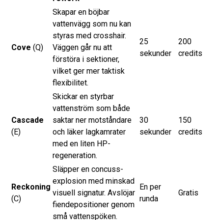
Skapar en böjbar
vattenvägg som nu kan
styras med crosshair.
25
200
Cove
(Q)
Väggen går nu att
sekunder
credits
förstöra i sektioner,
vilket ger mer taktisk
flexibilitet.
Skickar en styrbar
vattenström som både
Cascade
saktar ner motståndare
30
150
(E)
och läker lagkamrater
sekunder
credits
med en liten HP-
regeneration.
Släpper en concuss-
explosion med minskad
Reckoning
En per
visuell signatur. Avslöjar
Gratis
(C)
runda
fiendepositioner genom
små vattenspöken.