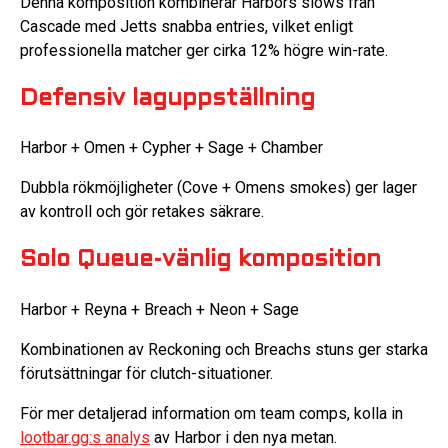
Denna komposition kombinerar Harbors slows från
Cascade med Jetts snabba entries, vilket enligt
professionella matcher ger cirka 12% högre win-rate.
Defensiv laguppställning
Harbor + Omen + Cypher + Sage + Chamber
Dubbla rökmöjligheter (Cove + Omens smokes) ger lager
av kontroll och gör retakes säkrare.
Solo Queue-vänlig komposition
Harbor + Reyna + Breach + Neon + Sage
Kombinationen av Reckoning och Breachs stuns ger starka
förutsättningar för clutch-situationer.
För mer detaljerad information om team comps, kolla in
lootbar.gg:s analys
av Harbor i den nya metan.