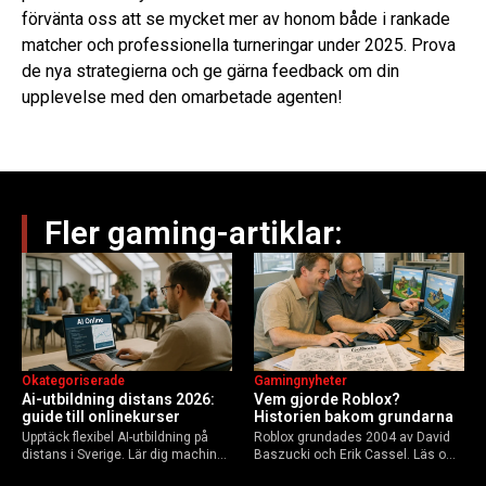
förvänta oss att se mycket mer av honom både i rankade
matcher och professionella turneringar under 2025. Prova
de nya strategierna och ge gärna feedback om din
upplevelse med den omarbetade agenten!
Fler gaming-artiklar:
Okategoriserade
Gamingnyheter
Ai-utbildning distans 2026:
Vem gjorde Roblox?
guide till onlinekurser
Historien bakom grundarna
Upptäck flexibel AI-utbildning på
Roblox grundades 2004 av David
distans i Sverige. Lär dig machine
Baszucki och Erik Cassel. Läs om
learning, etik och Python via KTH,
deras roller, historien från