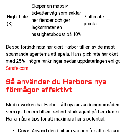
Skapar en massiv
tidvattenvåg som saktar
High Tide
7 ultimate
ner fiender och ger
–
(X)
points
lagkamrater en
hastighetsboost på 10%.
Dessa förändringar har gjort Harbor till en av de mest
spännande agenterna att spela. Hans pick rate har ökat
med 25% i högre rankningar sedan uppdateringen enligt
Strafe.com
.
Så använder du Harbors nya
förmågor effektivt
Med reworken har Harbor fått nya användningsområden
som gör honom till en oerhört stark agent på flera kartor.
Här är några tips för att maximera hans potential:
Cove:
Använd den böjbara väggen för att dela upp