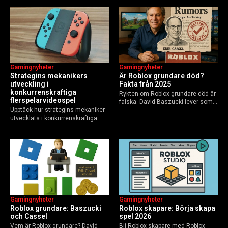
Elements of AI och fler plattformar.
GoBlocks till 85 miljoner dagliga
Guide för nybörjare och
användare 2025, och vad som
yrkesverksamma som vill bygga…
händer inför 2026.
Gamingnyheter
Gamingnyheter
Strategins mekanikers
Är Roblox grundare död?
utveckling i
Fakta från 2025
konkurrenskraftiga
Rykten om Roblox grundare död är
flerspelarvideospel
falska. David Baszucki lever som
Upptäck hur strategins mekaniker
VD, Erik Cassel dog 2013. Här är
utvecklats i konkurrenskraftiga
sanningen, faktakoll och Roblox
flerspelarspel – från klassiska RTS
framtid inför 2026 – med tips mot
till dagens dynamiska meta och
hoax.
AI-drivna innovationer.
Gamingnyheter
Gamingnyheter
Roblox grundare: Baszucki
Roblox skapare: Börja skapa
och Cassel
spel 2026
Vem är Roblox grundare? David
Bli Roblox skapare med Roblox