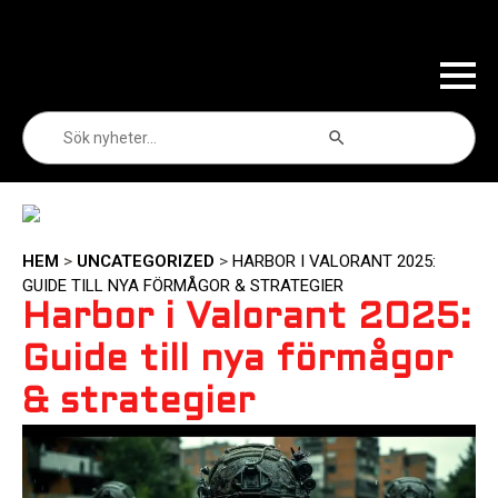
Sökknapp
Sök
efter:
HEM
>
UNCATEGORIZED
>
HARBOR I VALORANT 2025:
GUIDE TILL NYA FÖRMÅGOR & STRATEGIER
Harbor i Valorant 2025:
Guide till nya förmågor
& strategier