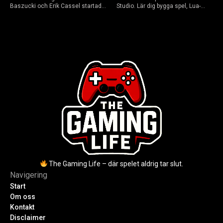
Baszucki och Erik Cassel startade
Studio. Lär dig bygga spel, Lua-
2004. Baszucki leder som VD
scripta och tjäna Robux utan
2025, Cassel avled 2013. Historia,
kodkunskaper. Steg-för-steg-guide
rykten om död och aktuella
för nybörjare inför 2026-
utmaningar.
uppdateringar.
The Gaming Life – där spelet aldrig tar slut.
Navigering
Start
Om oss
Kontakt
Disclaimer