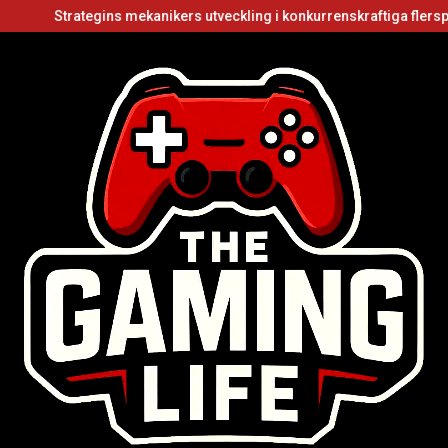
rategins mekanikers utveckling i konkurrenskraftiga flerspelarvideo