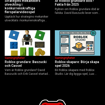
Strategins mekanikers
Är Roblox grundare död?
utveckling i
Fakta från 2025
konkurrenskraftiga
Rykten om Roblox grundare död är
flerspelarvideospel
falska. David Baszucki lever som
Upptäck hur strategins mekaniker
VD, Erik Cassel dog 2013. Här är
utvecklats i konkurrenskraftiga
sanningen, faktakoll och Roblox
flerspelarspel – från klassiska RTS
framtid inför 2026 – med tips mot
till dagens dynamiska meta och
hoax.
AI-drivna innovationer.
Gamingnyheter
Gamingnyheter
Roblox grundare: Baszucki
Roblox skapare: Börja skapa
och Cassel
spel 2026
Vem är Roblox grundare? David
Bli Roblox skapare med Roblox
Baszucki och Erik Cassel startade
Studio. Lär dig bygga spel, Lua-
2004. Baszucki leder som VD
scripta och tjäna Robux utan
2025, Cassel avled 2013. Historia,
kodkunskaper. Steg-för-steg-guide
rykten om död och aktuella
för nybörjare inför 2026-
utmaningar.
uppdateringar.