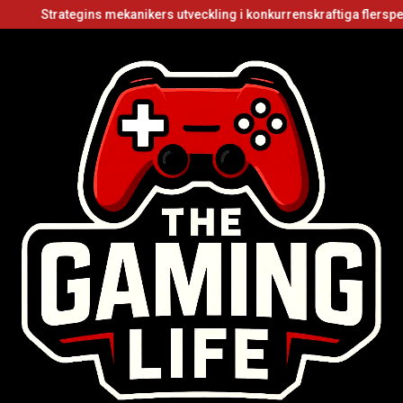
tegins mekanikers utveckling i konkurrenskraftiga flerspelarvideosp