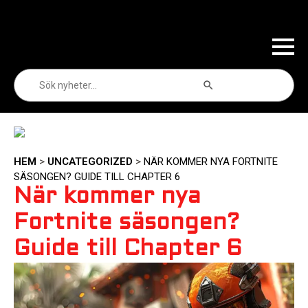
Sökknapp
Sök
efter:
HEM
>
UNCATEGORIZED
>
NÄR KOMMER NYA FORTNITE
SÄSONGEN? GUIDE TILL CHAPTER 6
När kommer nya
Fortnite säsongen?
Guide till Chapter 6