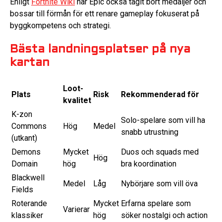
Enligt
Fortnite Wiki
har Epic också tagit bort medaljer och
bossar till förmån för ett renare gameplay fokuserat på
byggkompetens och strategi.
Bästa landningsplatser på nya
kartan
Loot-
Plats
Risk
Rekommenderad för
kvalitet
K-zon
Solo-spelare som vill ha
Commons
Hög
Medel
snabb utrustning
(utkant)
Demons
Mycket
Duos och squads med
Hög
Domain
hög
bra koordination
Blackwell
Medel
Låg
Nybörjare som vill öva
Fields
Roterande
Mycket
Erfarna spelare som
Varierar
klassiker
hög
söker nostalgi och action