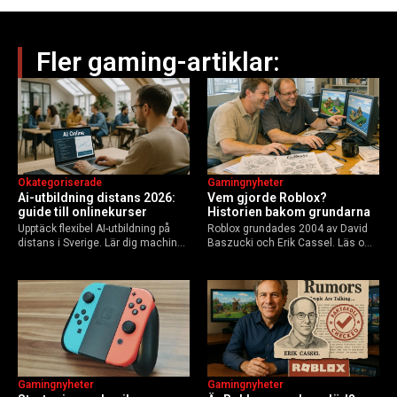
Fler gaming-artiklar:
Okategoriserade
Gamingnyheter
Ai-utbildning distans 2026:
Vem gjorde Roblox?
guide till onlinekurser
Historien bakom grundarna
Upptäck flexibel AI-utbildning på
Roblox grundades 2004 av David
distans i Sverige. Lär dig machine
Baszucki och Erik Cassel. Läs om
learning, etik och Python via KTH,
deras roller, historien från
Elements of AI och fler plattformar.
GoBlocks till 85 miljoner dagliga
Guide för nybörjare och
användare 2025, och vad som
yrkesverksamma som vill bygga…
händer inför 2026.
Gamingnyheter
Gamingnyheter