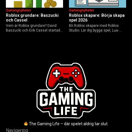
Gamingnyheter
Gamingnyheter
Roblox grundare: Baszucki
Roblox skapare: Börja skapa
och Cassel
spel 2026
Vem är Roblox grundare? David
Bli Roblox skapare med Roblox
Baszucki och Erik Cassel startade
Studio. Lär dig bygga spel, Lua-
2004. Baszucki leder som VD
scripta och tjäna Robux utan
2025, Cassel avled 2013. Historia,
kodkunskaper. Steg-för-steg-guide
rykten om död och aktuella
för nybörjare inför 2026-
utmaningar.
uppdateringar.
The Gaming Life – där spelet aldrig tar slut.
Navigering