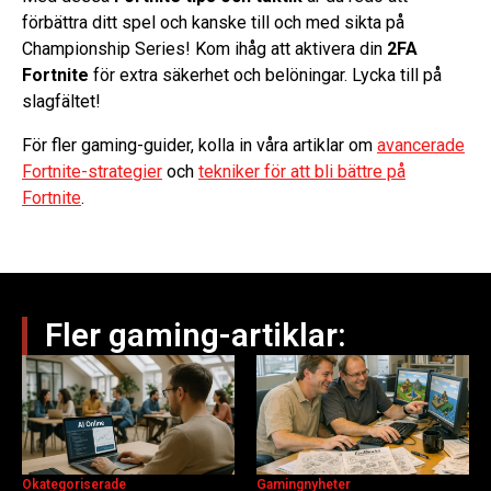
förbättra ditt spel och kanske till och med sikta på
Championship Series! Kom ihåg att aktivera din
2FA
Fortnite
för extra säkerhet och belöningar. Lycka till på
slagfältet!
För fler gaming-guider, kolla in våra artiklar om
avancerade
Fortnite-strategier
och
tekniker för att bli bättre på
Fortnite
.
Fler gaming-artiklar:
Okategoriserade
Gamingnyheter