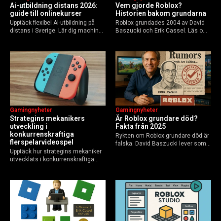
Ai-utbildning distans 2026:
Vem gjorde Roblox?
guide till onlinekurser
Historien bakom grundarna
Upptäck flexibel AI-utbildning på
Roblox grundades 2004 av David
distans i Sverige. Lär dig machine
Baszucki och Erik Cassel. Läs om
learning, etik och Python via KTH,
deras roller, historien från
Elements of AI och fler plattformar.
GoBlocks till 85 miljoner dagliga
Guide för nybörjare och
användare 2025, och vad som
yrkesverksamma som vill bygga…
händer inför 2026.
Gamingnyheter
Gamingnyheter
Strategins mekanikers
Är Roblox grundare död?
utveckling i
Fakta från 2025
konkurrenskraftiga
Rykten om Roblox grundare död är
flerspelarvideospel
falska. David Baszucki lever som
Upptäck hur strategins mekaniker
VD, Erik Cassel dog 2013. Här är
utvecklats i konkurrenskraftiga
sanningen, faktakoll och Roblox
flerspelarspel – från klassiska RTS
framtid inför 2026 – med tips mot
till dagens dynamiska meta och
hoax.
AI-drivna innovationer.