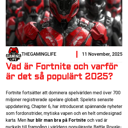
THEGAMINGLIFE
11 November, 2025
Vad är Fortnite och varför
är det så populärt 2025?
Fortnite fortsätter att dominera spelvärlden med över 700
miljoner registrerade spelare globalt. Spelets senaste
uppdatering, Chapter 6, har introducerat spännande nyheter
som fordonstrider, mytiska vapen och en helt omdesignad
karta. Men
hur blir man bra på Fortnite
och vad är
nyckeln till framgång i världens populäraste Battle Royale-