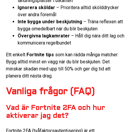
landningsplatser i utkanten
Ignorera sköldar
– Prioritera alltid skölddrycker
över andra föremål
Inte bygga under beskjutning
– Träna reflexen att
bygga omedelbart när du blir beskjuten
Övergivna lagkamrater
– Håll dig nära ditt lag och
kommunicera regelbundet
Ett enkelt
Fortnite tips
som kan rädda många matcher:
Bygg alltid minst en vägg när du blir beskjuten. Det
minskar skadan med upp till 50% och ger dig tid att
planera ditt nästa drag.
Vanliga frågor (FAQ)
Vad är Fortnite 2FA och hur
aktiverar jag det?
Fortnite 2FA (tvåfaktorsautentisering) är ett