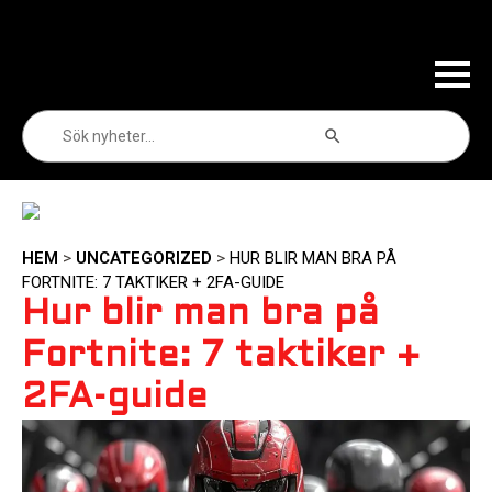
Sökknapp
Sök
efter:
HEM
>
UNCATEGORIZED
>
HUR BLIR MAN BRA PÅ
FORTNITE: 7 TAKTIKER + 2FA-GUIDE
Hur blir man bra på
Fortnite: 7 taktiker +
2FA-guide