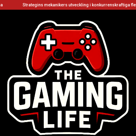
Strategins mekanikers utveckling i konkurrenskraftiga flerspelarvi