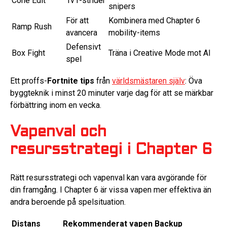
Cone Edit
1v1-strider
snipers
För att
Kombinera med Chapter 6
Ramp Rush
avancera
mobility-items
Defensivt
Box Fight
Träna i Creative Mode mot AI
spel
Ett proffs-
Fortnite tips
från
världsmästaren själv
: Öva
byggteknik i minst 20 minuter varje dag för att se märkbar
förbättring inom en vecka.
Vapenval och
resursstrategi i Chapter 6
Rätt resursstrategi och vapenval kan vara avgörande för
din framgång. I Chapter 6 är vissa vapen mer effektiva än
andra beroende på spelsituation.
Distans
Rekommenderat vapen
Backup