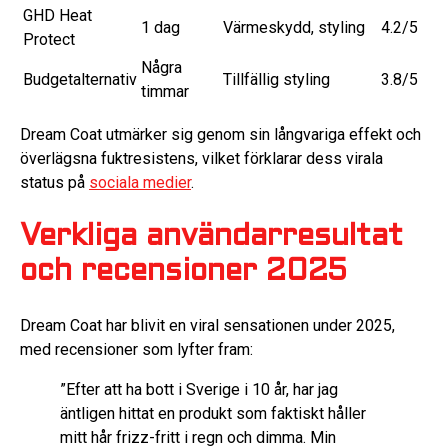
GHD Heat
1 dag
Värmeskydd, styling
4.2/5
Protect
Några
Budgetalternativ
Tillfällig styling
3.8/5
timmar
Dream Coat utmärker sig genom sin långvariga effekt och
överlägsna fuktresistens, vilket förklarar dess virala
status på
sociala medier
.
Verkliga användarresultat
och recensioner 2025
Dream Coat har blivit en viral sensationen under 2025,
med recensioner som lyfter fram:
”Efter att ha bott i Sverige i 10 år, har jag
äntligen hittat en produkt som faktiskt håller
mitt hår frizz-fritt i regn och dimma. Min