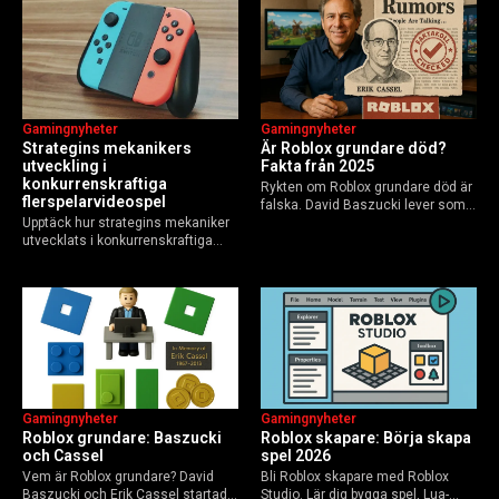
Guide för nybörjare och
användare 2025, och vad som
yrkesverksamma som vill bygga…
händer inför 2026.
Gamingnyheter
Gamingnyheter
Strategins mekanikers
Är Roblox grundare död?
utveckling i
Fakta från 2025
konkurrenskraftiga
Rykten om Roblox grundare död är
flerspelarvideospel
falska. David Baszucki lever som
Upptäck hur strategins mekaniker
VD, Erik Cassel dog 2013. Här är
utvecklats i konkurrenskraftiga
sanningen, faktakoll och Roblox
flerspelarspel – från klassiska RTS
framtid inför 2026 – med tips mot
till dagens dynamiska meta och
hoax.
AI-drivna innovationer.
Gamingnyheter
Gamingnyheter
Roblox grundare: Baszucki
Roblox skapare: Börja skapa
och Cassel
spel 2026
Vem är Roblox grundare? David
Bli Roblox skapare med Roblox
Baszucki och Erik Cassel startade
Studio. Lär dig bygga spel, Lua-