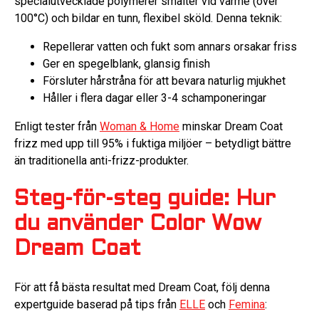
specialutvecklade polymerer smälter vid värme (över
100°C) och bildar en tunn, flexibel sköld. Denna teknik:
Repellerar vatten och fukt som annars orsakar friss
Ger en spegelblank, glansig finish
Försluter hårstråna för att bevara naturlig mjukhet
Håller i flera dagar eller 3-4 schamponeringar
Enligt tester från
Woman & Home
minskar Dream Coat
frizz med upp till 95% i fuktiga miljöer – betydligt bättre
än traditionella anti-frizz-produkter.
Steg-för-steg guide: Hur
du använder Color Wow
Dream Coat
För att få bästa resultat med Dream Coat, följ denna
expertguide baserad på tips från
ELLE
och
Femina
: