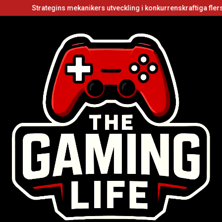
Strategins mekanikers utveckling i konkurrenskraftiga flerspelarv