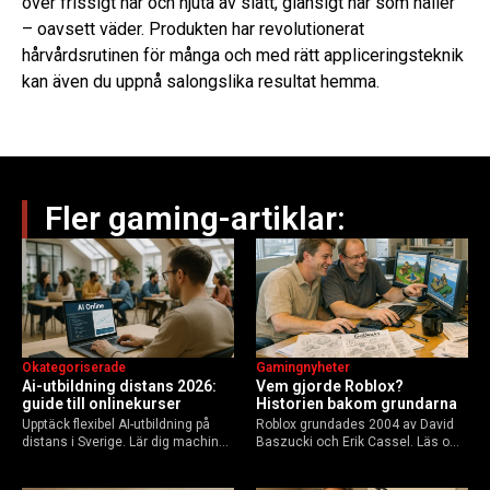
över frissigt hår och njuta av slätt, glansigt hår som håller
– oavsett väder. Produkten har revolutionerat
hårvårdsrutinen för många och med rätt appliceringsteknik
kan även du uppnå salongslika resultat hemma.
Fler gaming-artiklar:
Okategoriserade
Gamingnyheter
Ai-utbildning distans 2026:
Vem gjorde Roblox?
guide till onlinekurser
Historien bakom grundarna
Upptäck flexibel AI-utbildning på
Roblox grundades 2004 av David
distans i Sverige. Lär dig machine
Baszucki och Erik Cassel. Läs om
learning, etik och Python via KTH,
deras roller, historien från
Elements of AI och fler plattformar.
GoBlocks till 85 miljoner dagliga