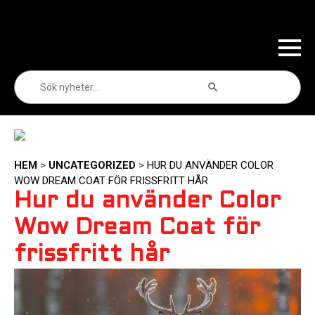
Sökknapp
Sök
efter:
HEM
>
UNCATEGORIZED
>
HUR DU ANVÄNDER COLOR
WOW DREAM COAT FÖR FRISSFRITT HÅR
Hur du använder Color
Wow Dream Coat för
frissfritt hår