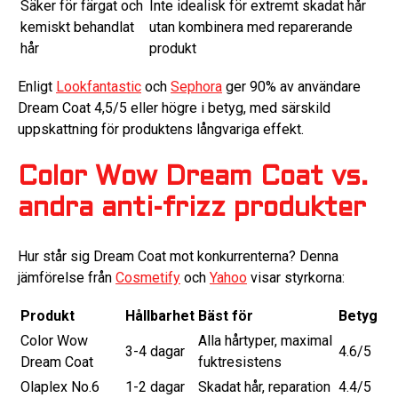
Säker för färgat och
Inte idealisk för extremt skadat hår
kemiskt behandlat
utan kombinera med reparerande
hår
produkt
Enligt
Lookfantastic
och
Sephora
ger 90% av användare
Dream Coat 4,5/5 eller högre i betyg, med särskild
uppskattning för produktens långvariga effekt.
Color Wow Dream Coat vs.
andra anti-frizz produkter
Hur står sig Dream Coat mot konkurrenterna? Denna
jämförelse från
Cosmetify
och
Yahoo
visar styrkorna:
Produkt
Hållbarhet
Bäst för
Betyg
Color Wow
Alla hårtyper, maximal
3-4 dagar
4.6/5
Dream Coat
fuktresistens
Olaplex No.6
1-2 dagar
Skadat hår, reparation
4.4/5