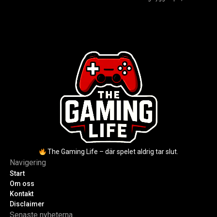
2004. Baszucki leder som VD
scripta och tjäna Robux utan
2025, Cassel avled 2013. Historia,
kodkunskaper. Steg-för-steg-guide
rykten om död och aktuella
för nybörjare inför 2026-
utmaningar.
uppdateringar.
The Gaming Life – där spelet aldrig tar slut.
Navigering
Start
Om oss
Kontakt
Disclaimer
Senaste nyheterna