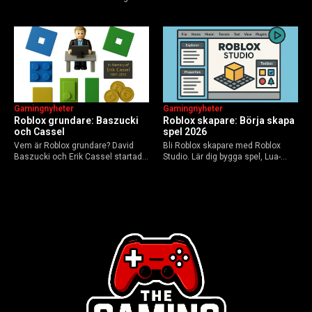
flerspelarspel – från klassiska RTS
framtid inför 2026 – med tips mot
till dagens dynamiska meta och
hoax.
AI-drivna innovationer.
Gamingnyheter
Gamingnyheter
Roblox grundare: Baszucki
Roblox skapare: Börja skapa
och Cassel
spel 2026
Vem är Roblox grundare? David
Bli Roblox skapare med Roblox
Baszucki och Erik Cassel startade
Studio. Lär dig bygga spel, Lua-
2004. Baszucki leder som VD
scripta och tjäna Robux utan
2025, Cassel avled 2013. Historia,
kodkunskaper. Steg-för-steg-guide
rykten om död och aktuella
för nybörjare inför 2026-
utmaningar.
uppdateringar.