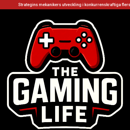
Strategins mekanikers utveckling i konkurrenskraftiga flerspelarvid