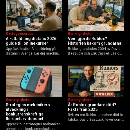
Okategoriserade
Gamingnyheter
Ai-utbildning distans 2026:
Vem gjorde Roblox?
guide till onlinekurser
Historien bakom grundarna
Upptäck flexibel AI-utbildning på
Roblox grundades 2004 av David
distans i Sverige. Lär dig machine
Baszucki och Erik Cassel. Läs om
learning, etik och Python via KTH,
deras roller, historien från
Elements of AI och fler plattformar.
GoBlocks till 85 miljoner dagliga
Guide för nybörjare och
användare 2025, och vad som
yrkesverksamma som vill bygga…
händer inför 2026.
Gamingnyheter
Gamingnyheter
Strategins mekanikers
Är Roblox grundare död?
utveckling i
Fakta från 2025
konkurrenskraftiga
Rykten om Roblox grundare död är
flerspelarvideospel
falska. David Baszucki lever som
Upptäck hur strategins mekaniker
VD, Erik Cassel dog 2013. Här är
utvecklats i konkurrenskraftiga
sanningen, faktakoll och Roblox