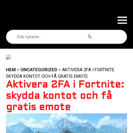
Sökknapp
Sök
efter:
HEM
>
UNCATEGORIZED
>
AKTIVERA 2FA I FORTNITE:
SKYDDA KONTOT OCH FÅ GRATIS EMOTE
Aktivera 2FA i Fortnite:
skydda kontot och få
gratis emote