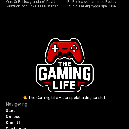
Vem är Roblox grundare? David
Bli Roblox skapare med Roblox
Baszucki och Erik Cassel startade
Studio. Lär dig bygga spel, Lua-
2004. Baszucki leder som VD
scripta och tjäna Robux utan
2025, Cassel avled 2013. Historia,
kodkunskaper. Steg-för-steg-guide
rykten om död och aktuella
för nybörjare inför 2026-
utmaningar.
uppdateringar.
The Gaming Life – där spelet aldrig tar slut.
Navigering
Start
Om oss
Kontakt
Disclaimer