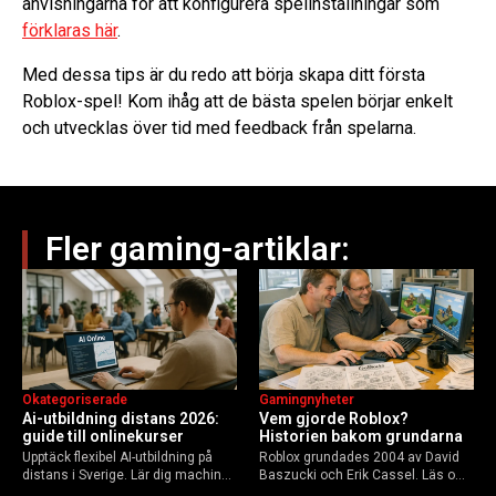
anvisningarna för att konfigurera spelinställningar som
förklaras här
.
Med dessa tips är du redo att börja skapa ditt första
Roblox-spel! Kom ihåg att de bästa spelen börjar enkelt
och utvecklas över tid med feedback från spelarna.
Fler gaming-artiklar:
Okategoriserade
Gamingnyheter
Ai-utbildning distans 2026:
Vem gjorde Roblox?
guide till onlinekurser
Historien bakom grundarna
Upptäck flexibel AI-utbildning på
Roblox grundades 2004 av David
distans i Sverige. Lär dig machine
Baszucki och Erik Cassel. Läs om
learning, etik och Python via KTH,
deras roller, historien från