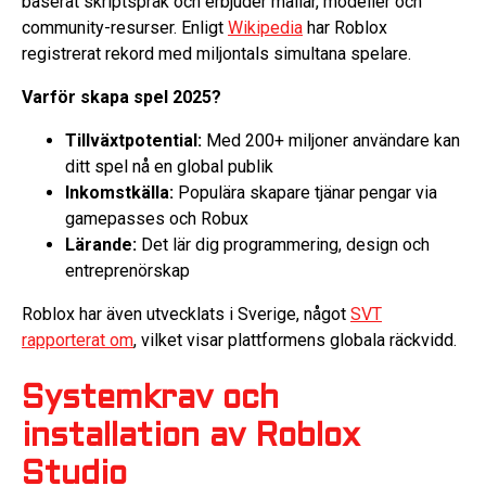
baserat skriptspråk och erbjuder mallar, modeller och
community-resurser. Enligt
Wikipedia
har Roblox
registrerat rekord med miljontals simultana spelare.
Varför skapa spel 2025?
Tillväxtpotential:
Med 200+ miljoner användare kan
ditt spel nå en global publik
Inkomstkälla:
Populära skapare tjänar pengar via
gamepasses och Robux
Lärande:
Det lär dig programmering, design och
entreprenörskap
Roblox har även utvecklats i Sverige, något
SVT
rapporterat om
, vilket visar plattformens globala räckvidd.
Systemkrav och
installation av Roblox
Studio