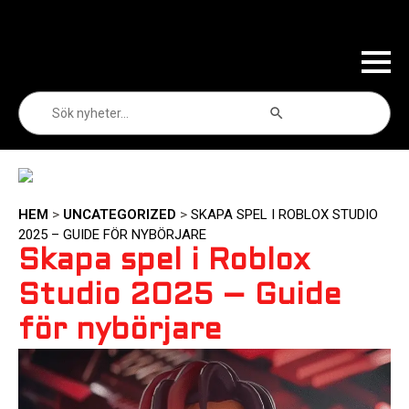
Sökknapp
Sök
efter:
HEM
>
UNCATEGORIZED
>
SKAPA SPEL I ROBLOX STUDIO
2025 – GUIDE FÖR NYBÖRJARE
Skapa spel i Roblox
Studio 2025 – Guide
för nybörjare