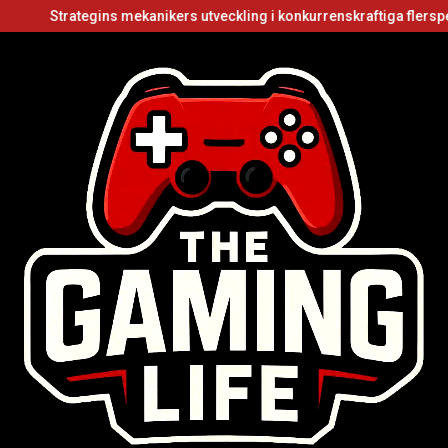
ins mekanikers utveckling i konkurrenskraftiga flerspelarvideospel