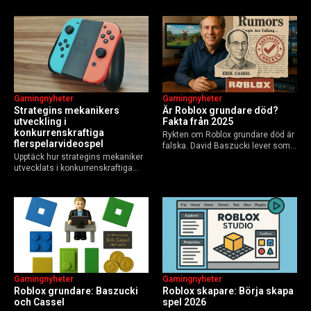
Elements of AI och fler plattformar.
GoBlocks till 85 miljoner dagliga
Guide för nybörjare och
användare 2025, och vad som
yrkesverksamma som vill bygga…
händer inför 2026.
Gamingnyheter
Gamingnyheter
Strategins mekanikers
Är Roblox grundare död?
utveckling i
Fakta från 2025
konkurrenskraftiga
Rykten om Roblox grundare död är
flerspelarvideospel
falska. David Baszucki lever som
Upptäck hur strategins mekaniker
VD, Erik Cassel dog 2013. Här är
utvecklats i konkurrenskraftiga
sanningen, faktakoll och Roblox
flerspelarspel – från klassiska RTS
framtid inför 2026 – med tips mot
till dagens dynamiska meta och
hoax.
AI-drivna innovationer.
Gamingnyheter
Gamingnyheter
Roblox grundare: Baszucki
Roblox skapare: Börja skapa
och Cassel
spel 2026