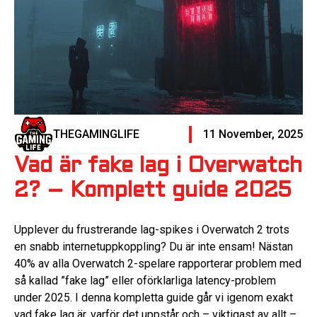
THEGAMINGLIFE
11 November, 2025
Vad är fake lag i Overwatch
2? – Komplett guide 2025
Upplever du frustrerande lag-spikes i Overwatch 2 trots
en snabb internetuppkoppling? Du är inte ensam! Nästan
40% av alla Overwatch 2-spelare rapporterar problem med
så kallad ”fake lag” eller oförklarliga latency-problem
under 2025. I denna kompletta guide går vi igenom exakt
vad fake lag är, varför det uppstår och – viktigast av allt –