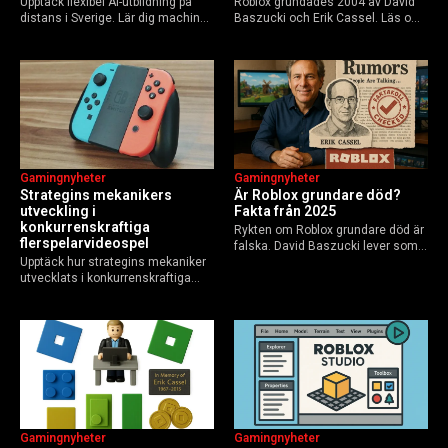
Upptäck flexibel AI-utbildning på
Roblox grundades 2004 av David
distans i Sverige. Lär dig machine
Baszucki och Erik Cassel. Läs om
learning, etik och Python via KTH,
deras roller, historien från
Elements of AI och fler plattformar.
GoBlocks till 85 miljoner dagliga
Guide för nybörjare och
användare 2025, och vad som
yrkesverksamma som vill bygga…
händer inför 2026.
Gamingnyheter
Gamingnyheter
Strategins mekanikers
Är Roblox grundare död?
utveckling i
Fakta från 2025
konkurrenskraftiga
Rykten om Roblox grundare död är
flerspelarvideospel
falska. David Baszucki lever som
Upptäck hur strategins mekaniker
VD, Erik Cassel dog 2013. Här är
utvecklats i konkurrenskraftiga
sanningen, faktakoll och Roblox
flerspelarspel – från klassiska RTS
framtid inför 2026 – med tips mot
till dagens dynamiska meta och
hoax.
AI-drivna innovationer.
Gamingnyheter
Gamingnyheter