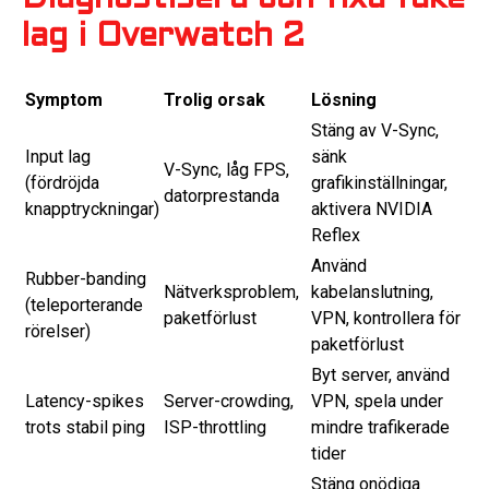
lag i Overwatch 2
Symptom
Trolig orsak
Lösning
Stäng av V-Sync,
Input lag
sänk
V-Sync, låg FPS,
(fördröjda
grafikinställningar,
datorprestanda
knapptryckningar)
aktivera NVIDIA
Reflex
Använd
Rubber-banding
Nätverksproblem,
kabelanslutning,
(teleporterande
paketförlust
VPN, kontrollera för
rörelser)
paketförlust
Byt server, använd
Latency-spikes
Server-crowding,
VPN, spela under
trots stabil ping
ISP-throttling
mindre trafikerade
tider
Stäng onödiga