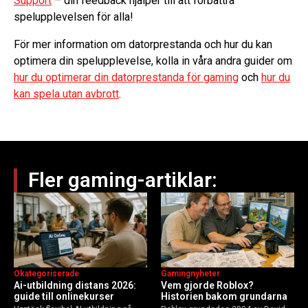
Support
– din feedback hjälper till att förbättra
spelupplevelsen för alla!
För mer information om datorprestanda och hur du kan
optimera din spelupplevelse, kolla in våra andra guider om
hur du optimerar din datorprestanda för gaming
och
hur du
kan spela utan avbrott
.
Fler gaming-artiklar:
Okategoriserade
Gamingnyheter
Ai-utbildning distans 2026:
Vem gjorde Roblox?
guide till onlinekurser
Historien bakom grundarna