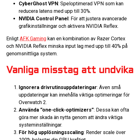
CyberGhost VPN
: Speloptimerad VPN som kan
reducera latens med upp till 30%.
NVIDIA Control Panel
: För att justera avancerade
grafikinställningar och aktivera NVIDIA Reflex.
Enligt
AFK Gaming
kan en kombination av Razer Cortex
och NVIDIA Reflex minska input lag med upp till 40% på
genomsnittliga system.
Vanliga misstag att undvika
Ignorera drivrutinsuppdateringar
: Även små
uppdateringar kan innehålla viktiga optimeringar för
Overwatch 2.
Använda ”one-click-optimizers”
: Dessa kan ofta
göra mer skada än nytta genom att ändra viktiga
systeminställningar.
För hög upplösningsscaling
: Render scale över
100% belastar din GPU kraftigt.