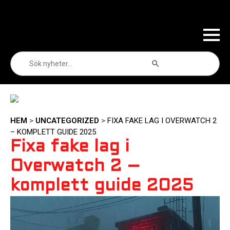
Sökknapp
Sök
efter:
HEM
>
UNCATEGORIZED
>
FIXA FAKE LAG I OVERWATCH 2
– KOMPLETT GUIDE 2025
Fixa fake lag i
Overwatch 2 –
komplett guide 2025