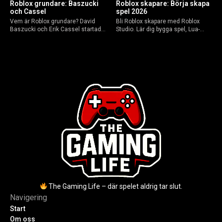
Roblox grundare: Baszucki
Roblox skapare: Börja skapa
och Cassel
spel 2026
Vem är Roblox grundare? David
Bli Roblox skapare med Roblox
Baszucki och Erik Cassel startade
Studio. Lär dig bygga spel, Lua-
2004. Baszucki leder som VD
scripta och tjäna Robux utan
2025, Cassel avled 2013. Historia,
kodkunskaper. Steg-för-steg-guide
rykten om död och aktuella
för nybörjare inför 2026-
utmaningar.
uppdateringar.
The Gaming Life – där spelet aldrig tar slut.
Navigering
Start
Om oss