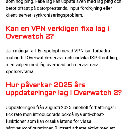
som hög ping. Fake lag kan uppstå även med låg ping och
beror oftast på datorprestanda, input fördröjning eller
klient-server-synkroniseringsproblem.
Kan en VPN verkligen fixa lag i
Overwatch 2?
Ja, i många fall. En speloptimerad VPN kan förbättra
routing till Overwatch-servrar och undvika ISP-throttling,
men välj en med låg overhead och servrar nära
spelservrarna.
Hur påverkar 2025 års
uppdateringar lag i Overwatch 2?
Uppdateringen från augusti 2025 innehöll förbättringar i
tick rate men introducerade också nya anti-cheat-
funktioner som kan orsaka latens för vissa
hårdvarukonfigurationer. Blizzard arbetar aktivt med att