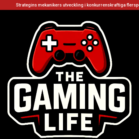
ategins mekanikers utveckling i konkurrenskraftiga flerspelarvideos