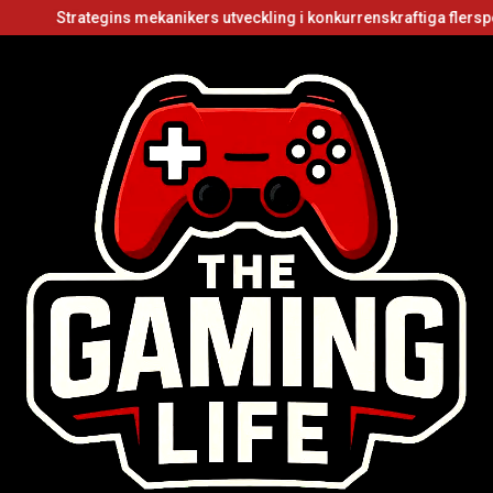
ategins mekanikers utveckling i konkurrenskraftiga flerspelarvideos