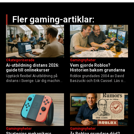
Fler gaming-artiklar:
Okategoriserade
Gamingnyheter
Ai-utbildning distans 2026:
Vem gjorde Roblox?
guide till onlinekurser
Historien bakom grundarna
Upptäck flexibel AI-utbildning på
Roblox grundades 2004 av David
distans i Sverige. Lär dig machine
Baszucki och Erik Cassel. Läs om
learning, etik och Python via KTH,
deras roller, historien från
Elements of AI och fler plattformar.
GoBlocks till 85 miljoner dagliga
Guide för nybörjare och
användare 2025, och vad som
yrkesverksamma som vill bygga…
händer inför 2026.
Gamingnyheter
Gamingnyheter
Strategins mekanikers
Är Roblox grundare död?