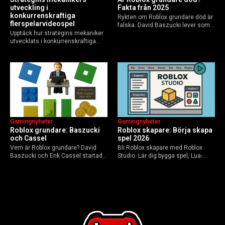
utveckling i
Fakta från 2025
konkurrenskraftiga
Rykten om Roblox grundare död är
flerspelarvideospel
falska. David Baszucki lever som
Upptäck hur strategins mekaniker
VD, Erik Cassel dog 2013. Här är
utvecklats i konkurrenskraftiga
sanningen, faktakoll och Roblox
flerspelarspel – från klassiska RTS
framtid inför 2026 – med tips mot
till dagens dynamiska meta och
hoax.
AI-drivna innovationer.
Gamingnyheter
Gamingnyheter
Roblox grundare: Baszucki
Roblox skapare: Börja skapa
och Cassel
spel 2026
Vem är Roblox grundare? David
Bli Roblox skapare med Roblox
Baszucki och Erik Cassel startade
Studio. Lär dig bygga spel, Lua-
2004. Baszucki leder som VD
scripta och tjäna Robux utan
2025, Cassel avled 2013. Historia,
kodkunskaper. Steg-för-steg-guide
rykten om död och aktuella
för nybörjare inför 2026-
utmaningar.
uppdateringar.