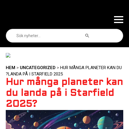
Sökknapp
Sök
efter:
HEM
>
UNCATEGORIZED
>
HUR MÅNGA PLANETER KAN DU
LANDA PÅ I STARFIELD 2025?
Hur många planeter kan
du landa på i Starfield
2025?