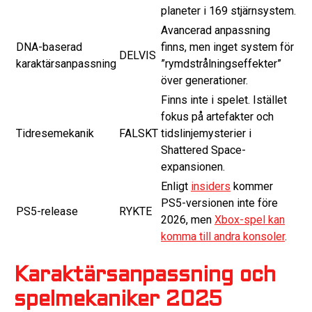
planeter i 169 stjärnsystem.
Avancerad anpassning
DNA-baserad
finns, men inget system för
DELVIS
karaktärsanpassning
”rymdstrålningseffekter”
över generationer.
Finns inte i spelet. Istället
fokus på artefakter och
Tidresemekanik
FALSKT
tidslinjemysterier i
Shattered Space-
expansionen.
Enligt
insiders
kommer
PS5-versionen inte före
PS5-release
RYKTE
2026, men
Xbox-spel kan
komma till andra konsoler
.
Karaktärsanpassning och
spelmekaniker 2025